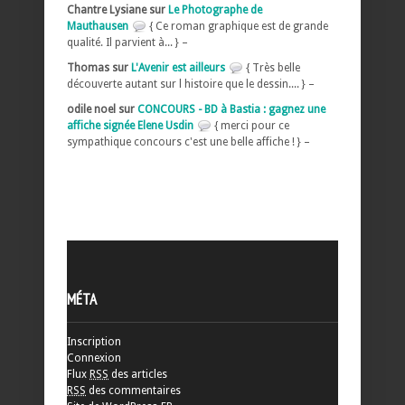
Chantre Lysiane sur
Le Photographe de
Mauthausen
{ Ce roman graphique est de grande
qualité. Il parvient à... } –
Thomas sur
L'Avenir est ailleurs
{ Très belle
découverte autant sur l histoire que le dessin.... } –
odile noel sur
CONCOURS - BD à Bastia : gagnez une
affiche signée Elene Usdin
{ merci pour ce
sympathique concours c'est une belle affiche ! } –
MÉTA
Inscription
Connexion
Flux
RSS
des articles
RSS
des commentaires