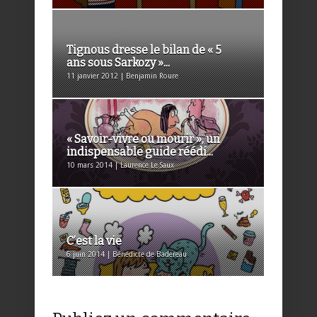
Tignous dresse le bilan de « 5
ans sous Sarkozy »...
11 janvier 2012 | Benjamin Roure
« Savoir-vivre ou mourir », un
indispensable guide réédi...
10 mars 2014 | Laurence Le Saux
C’est la vie
6 juin 2014 | Bénédicte de Badereau