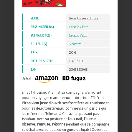
SERIE
Bons baisers d'Iran
DESSINATEUR(S)
Lénaïc Vilain
SCENARISTE(S)
Lénaïc Vilain
EDITEUR(S)
Vraoum!
PRIX
20 €
DATE DE SORTIE
04/11/2015
EAN
2365350968
Achat :
En 2014, Lénaïc Vilain et sa compagne, s’envolent
pour un voyage en amoureux … direction Téhéran !
L’Iran vient juste d’ouvrir ses frontières au tourisme
et,
pour les deux tourtereaux, commence un périple qui
les mènera de Téhéran à Chiraz, en passant pas
Ispahan.
Avec sa posture de faux naïf, l’auteur
observe, s’amuse, s’étonne
pendant que sa compagne
se débat avec son paréo en guise de hijab ! Ouvert au