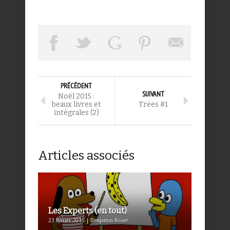
PRÉCÉDENT
SUIVANT
Noël 2015 :
beaux livres et
Trees #1
intégrales (2)
Articles associés
Les Experts (en tout)
23 février 2015 | Benjamin Roure