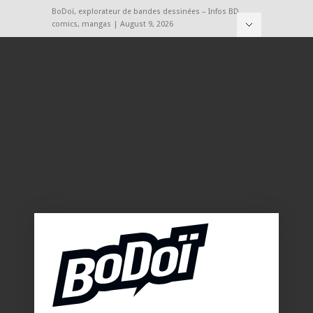
BoDoï, explorateur de bandes dessinées – Infos BD,
comics, mangas | August 9, 2026