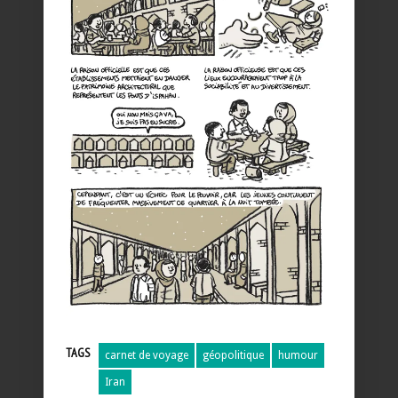
TAGS
carnet de voyage
géopolitique
humour
Iran