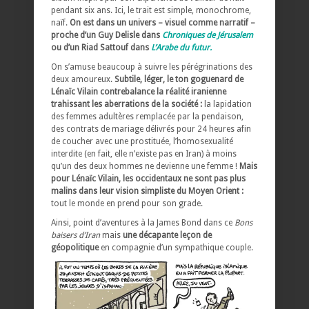
pendant six ans. Ici, le trait est simple, monochrome,
naïf.
On est dans un univers – visuel comme narratif –
proche d’un Guy Delisle dans
Chroniques de Jérusalem
ou d’un Riad Sattouf dans
L’Arabe du futur.
On s’amuse beaucoup à suivre les pérégrinations des
deux amoureux.
Subtile, léger, le ton goguenard de
Lénaïc Vilain contrebalance la réalité iranienne
trahissant les aberrations de la société :
la lapidation
des femmes adultères remplacée par la pendaison,
des contrats de mariage délivrés pour 24 heures afin
de coucher avec une prostituée, l’homosexualité
interdite (en fait, elle n’existe pas en Iran) à moins
qu’un des deux hommes ne devienne une femme !
Mais
pour Lénaïc Vilain, les occidentaux ne sont pas plus
malins dans leur vision simpliste du Moyen Orient :
tout le monde en prend pour son grade.
Ainsi, point d’aventures à la James Bond dans ce
Bons
baisers d’Iran
mais
une décapante leçon de
géopolitique
en compagnie d’un sympathique couple.