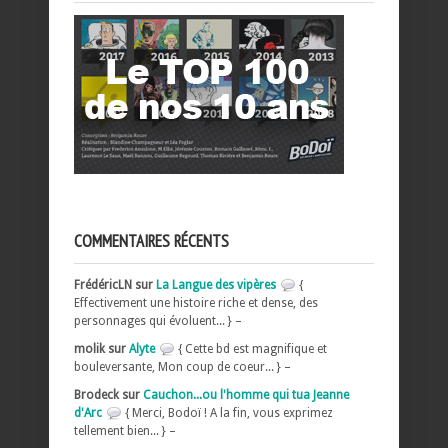
COMMENTAIRES RÉCENTS
FrédéricLN sur
La Langue des vipères
{
Effectivement une histoire riche et dense, des
personnages qui évoluent... } –
molik sur
Alyte
{ Cette bd est magnifique et
bouleversante, Mon coup de coeur... } –
Brodeck sur
Cauchon...ou l'homme qui tua Jeanne
d'Arc
{ Merci, Bodoï ! A la fin, vous exprimez
tellement bien... } –