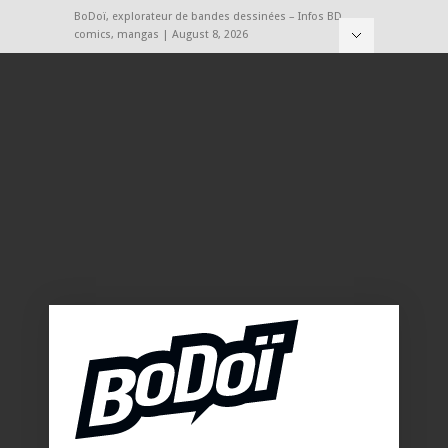
BoDoï, explorateur de bandes dessinées – Infos BD,
comics, mangas | August 8, 2026