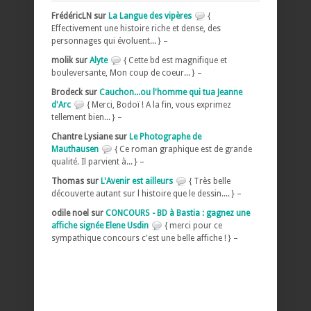
FrédéricLN sur
La Langue des vipères
{
Effectivement une histoire riche et dense, des
personnages qui évoluent... } –
molik sur
Alyte
{ Cette bd est magnifique et
bouleversante, Mon coup de coeur... } –
Brodeck sur
Cauchon...ou l'homme qui tua Jeanne
d'Arc
{ Merci, Bodoï ! A la fin, vous exprimez
tellement bien... } –
Chantre Lysiane sur
Le Photographe de
Mauthausen
{ Ce roman graphique est de grande
qualité. Il parvient à... } –
Thomas sur
L'Avenir est ailleurs
{ Très belle
découverte autant sur l histoire que le dessin.... } –
odile noel sur
CONCOURS - BD à Bastia : gagnez une
affiche signée Elene Usdin
{ merci pour ce
sympathique concours c'est une belle affiche ! } –