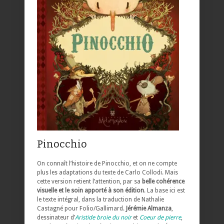
Pinocchio
On connaît l’histoire de Pinocchio, et on ne compte
plus les adaptations du texte de Carlo Collodi. Mais
cette version retient l’attention, par sa
belle cohérence
visuelle et le soin apporté à son édition
. La base ici est
le texte intégral, dans la traduction de Nathalie
Castagné pour Folio/Gallimard.
Jérémie Almanza
,
dessinateur d’
Aristide broie du noir
et
Coeur de pierre
,