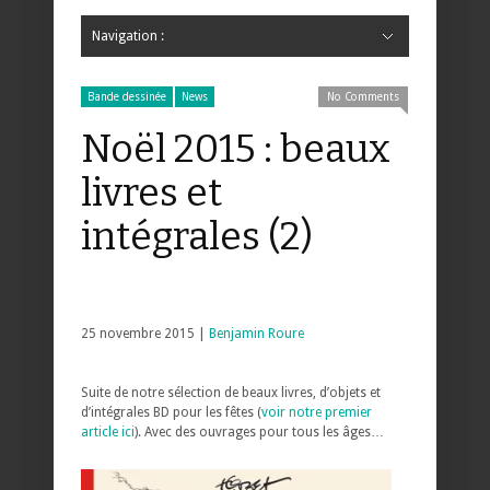
Navigation :
Hide Navigation
Accueil
Critiques
Bande dessinée
Comics
Jeunesse
Mangas
News
Bande dessinée
Comics
Manga
Jeunesse
Magazine
Bande dessinée
Comics
Jeunesse
Mangas
Bande dessinée
News
No Comments
Noël 2015 : beaux
livres et
intégrales (2)
25 novembre 2015 |
Benjamin Roure
Suite de notre sélection de beaux livres, d’objets et
d’intégrales BD pour les fêtes (
voir notre premier
article ici
). Avec des ouvrages pour tous les âges…