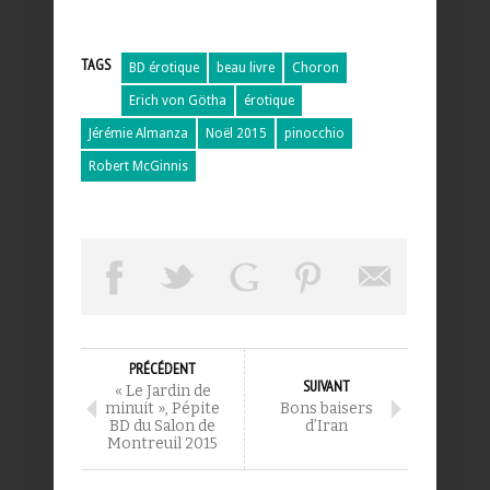
TAGS
BD érotique
beau livre
Choron
Erich von Götha
érotique
Jérémie Almanza
Noël 2015
pinocchio
Robert McGinnis
PRÉCÉDENT
SUIVANT
« Le Jardin de
minuit », Pépite
Bons baisers
BD du Salon de
d’Iran
Montreuil 2015