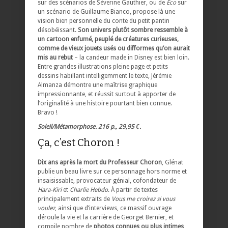
sur des scénarios de Séverine Gauthier, ou de
Éco
sur
un scénario de Guillaume Bianco, propose là une
vision bien personnelle du conte du petit pantin
désobéissant.
Son univers plutôt sombre ressemble à
un cartoon enfumé, peuplé de créatures curieuses,
comme de vieux jouets usés ou difformes qu’on aurait
mis au rebut
– la candeur made in Disney est bien loin.
Entre grandes illustrations pleine page et petits
dessins habillant intelligemment le texte, Jérémie
Almanza démontre une maîtrise graphique
impressionnante, et réussit surtout à apporter de
l’originalité à une histoire pourtant bien connue.
Bravo !
Soleil/Métamorphose. 216 p., 29,95 €.
Ça, c’est Choron !
Dix ans après la mort du Professeur Choron
, Glénat
publie un beau livre sur ce personnage hors norme et
insaisissable, provocateur génial, cofondateur de
Hara-Kiri
et
Charlie Hebdo
. À partir de textes
principalement extraits de
Vous me croirez si vous
voulez
, ainsi que d’interviews, ce massif ouvrage
déroule la vie et la carrière de Georget Bernier, et
compile nombre de
photos connues ou plus intimes