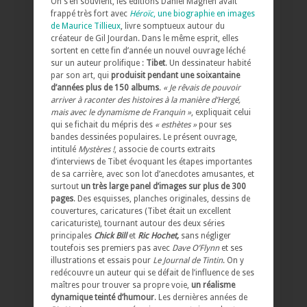
On s’en souvient, les éditions Daniel Maghen avait
frappé très fort avec
Héroïc
, une biographie en images
de Maurice Tillieux
, livre somptueux autour du
créateur de Gil Jourdan. Dans le même esprit, elles
sortent en cette fin d’année un nouvel ouvrage léché
sur un auteur prolifique :
Tibet
. Un dessinateur habité
par son art, qui
produisit pendant une soixantaine
d’années plus de 150 albums
.
« Je rêvais de pouvoir
arriver à raconter des histoires à la manière d’Hergé,
mais avec le dynamisme de Franquin »
, expliquait celui
qui se fichait du mépris des
« esthètes »
pour ses
bandes dessinées populaires. Le présent ouvrage,
intitulé
Mystères !
, associe de courts extraits
d’interviews de Tibet évoquant les étapes importantes
de sa carrière, avec son lot d’anecdotes amusantes, et
surtout
un très large panel d’images sur plus de 300
pages
. Des esquisses, planches originales, dessins de
couvertures, caricatures (Tibet était un excellent
caricaturiste), tournant autour des deux séries
principales
Chick Bill
et
Ric Hochet,
sans négliger
toutefois ses premiers pas avec
Dave O’Flynn
et ses
illustrations et essais pour
Le Journal de Tintin
. On y
redécouvre un auteur qui se défait de l’influence de ses
maîtres pour trouver sa propre voie,
un réalisme
dynamique teinté d’humour
. Les dernières années de