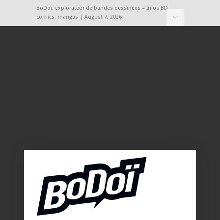
BoDoï, explorateur de bandes dessinées – Infos BD,
comics, mangas | August 7, 2026