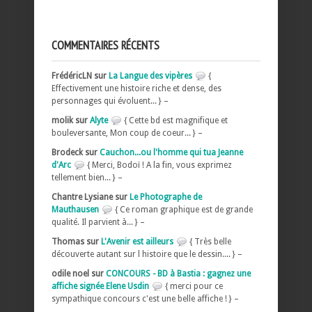
COMMENTAIRES RÉCENTS
FrédéricLN sur
La Langue des vipères
{
Effectivement une histoire riche et dense, des
personnages qui évoluent... } –
molik sur
Alyte
{ Cette bd est magnifique et
bouleversante, Mon coup de coeur... } –
Brodeck sur
Cauchon...ou l'homme qui tua Jeanne
d'Arc
{ Merci, Bodoï ! A la fin, vous exprimez
tellement bien... } –
Chantre Lysiane sur
Le Photographe de
Mauthausen
{ Ce roman graphique est de grande
qualité. Il parvient à... } –
Thomas sur
L'Avenir est ailleurs
{ Très belle
découverte autant sur l histoire que le dessin.... } –
odile noel sur
CONCOURS - BD à Bastia : gagnez une
affiche signée Elene Usdin
{ merci pour ce
sympathique concours c'est une belle affiche ! } –