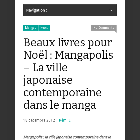
Navigation :
Hide Navigation
Accueil
Critiques
Bande dessinée
Comics
Jeunesse
Mangas
News
Bande dessinée
Comics
Manga
Jeunesse
Magazine
Bande dessinée
Comics
Jeunesse
Mangas
Mangas
News
No Comments
Beaux livres pour
Noël : Mangapolis
– La ville
japonaise
contemporaine
dans le manga
18 décembre 2012 |
Rémi I.
Mangapolis : la ville japonaise contemporaine dans le