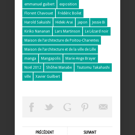
emmanuel guibert
exposition
Florent Chavouet
Frédéric Boilet
Harold Sakuishi
Hideki Arai
japon
Jessie Bi
Kiriko Nananan
Lars Martinson
Le Lézard noir
Maison de l’architecture de Poitou-Charentes
Maison de l’architecture et de la ville de Lille
manga
Mangapolis
Marie-Ange Brayer
Noël 2012
Shôhei Manabe
Tsutomu Takahashi
ville
Xavier Guilbert
PRÉCÉDENT
SUIVANT