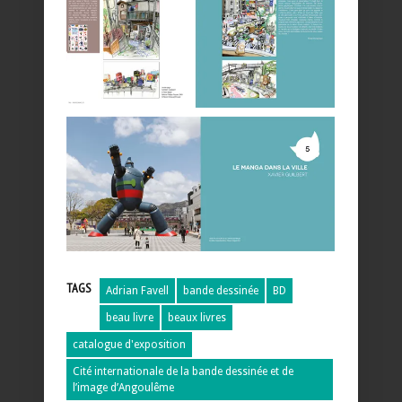
TAGS
Adrian Favell
bande dessinée
BD
beau livre
beaux livres
catalogue d'exposition
Cité internationale de la bande dessinée et de
l’image d’Angoulême