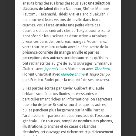
ensuite bras dessus bras dessous avec
une sélection
d’auteurs de talent
(Kiriko Nananan, Shôhei Manabe,
Tsutomu Takahashi, Hideki Arai et Harold Sakuishi)
qui couchent leurs visions de la ville dans leurs
œuvres. Vous ferez ensuite une petite visite des
quartiers et des endroits clés de Tokyo, pour ensuite
approfondir les « scènes de destruction » urbaines
présentes dans de nombreux mangas. Vous finirez
votre tour en milieu urbain avec la découverte de
la
présence concrète du manga en ville et par les
perceptions des auteurs occidentaux
telles qu’ils les
ont retranscrites au gré de leurs ouvrages (Emmanuel
Guibert avec
Japonais
, Lars Martinson avec
Tônoharu
,
Florent Chavouet avec
Manabé Shima
et
Tôkyô Sanpo,
puis Frédéric Boilet pour la majorité de ses oeuvres).
Si les parties écrites par Xavier Guilbert et Claude
Leblanc sont à la fois fluides, intéressantes et
particulièrement riches en informations, on regrettera
que celui de Jessie Bi soit si lourd, et que les autres –
qui se penchent plus largement sur la ville, l’art et
l’architecture – paraissent déconnectées de l’ossature
générale… En tout cas,
rempli de nombreuses photos,
illustrations, planches et de cases de bandes
dessinées, cet ouvrage est richement et judicieusement