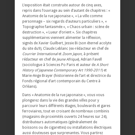
L’exposition était construite autour de cinq axes,
repris dans l’ouvrage au sein d’autant de chapitres : «
Anatomie de la rue japonaise », « La ville comme
personnage – six regards d’auteurs particuliers », «
Topographie fantasmée », « Chaos urbain : scène de
destruction », « Lueur d’orient ». Six chapitres
supplémentaires viennent alimenter la réflexion,
signés de Xavier Guilbert, Jessie Bi (son éternel acolyte
du site du9), Claude Leblanc (ex-rédacteur en chef de
Courrier International
et
Zoom Japon
, à présent
rédacteur en chef de
Jeune Afrique
), Adrian Favell
(sociologue à Sciences Po Paris et auteur de
A Short
History of Japanese Contemporary Art 1990-2011
) et
Marie-Ange Brayer (historienne de l’art et directrice du
Fonds régional d’art contemporain du Centre à
Orléans).
Dans « Anatomie de la rue japonaise », vous vous
plongerez dans la vie des grandes villes pour y
parcourir leurs différents étages, boulevards et gares
ferroviaires, tout en croisant de nombreux combinis
(magasins de proximités ouverts 24 heures sur 24),
distributeurs automatiques (généralement de
boissons ou de cigarettes) ou installations électriques
aussi douteuses que surprenantes. Vous partirez