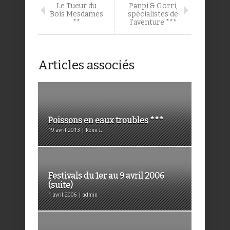
Le Tueur du
Panpi & Gorri,
Bois Mesdames
spécialistes de
**
l’aventure ***
Articles associés
Poissons en eaux troubles ***
19 avril 2013 | Rémi I.
Festivals du 1er au 9 avril 2006
(suite)
1 avril 2006 | admin