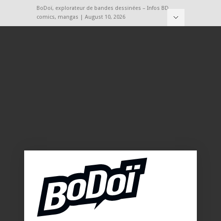
BoDoï, explorateur de bandes dessinées – Infos BD,
comics, mangas | August 10, 2026