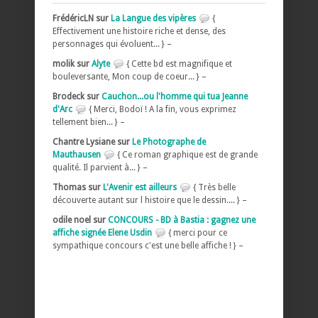
FrédéricLN sur
La Langue des vipères
{
Effectivement une histoire riche et dense, des
personnages qui évoluent... } –
molik sur
Alyte
{ Cette bd est magnifique et
bouleversante, Mon coup de coeur... } –
Brodeck sur
Cauchon...ou l'homme qui tua Jeanne
d'Arc
{ Merci, Bodoï ! A la fin, vous exprimez
tellement bien... } –
Chantre Lysiane sur
Le Photographe de
Mauthausen
{ Ce roman graphique est de grande
qualité. Il parvient à... } –
Thomas sur
L'Avenir est ailleurs
{ Très belle
découverte autant sur l histoire que le dessin.... } –
odile noel sur
CONCOURS - BD à Bastia : gagnez une
affiche signée Elene Usdin
{ merci pour ce
sympathique concours c'est une belle affiche ! } –