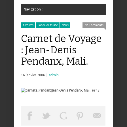
Navigation :
Hide Navigation
Accueil
Critiques
Bande dessinée
Comics
Jeunesse
Mangas
News
Bande dessinée
Comics
Manga
Jeunesse
Magazine
Bande dessinée
Comics
Jeunesse
Mangas
Archives
Bande dessinée
News
No Comments
Carnet de Voyage
: Jean-Denis
Pendanx, Mali.
16 janvier 2006 |
admin
Jean-Denis Pendanx
, Mali. (#43)