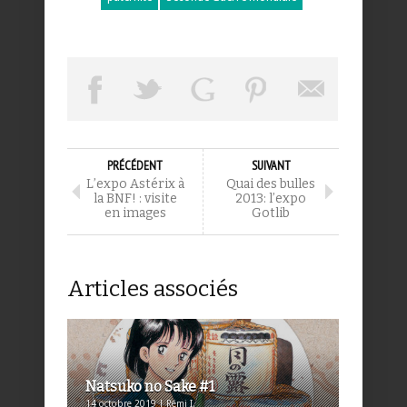
PRÉCÉDENT
SUIVANT
L’expo Astérix à
Quai des bulles
la BNF! : visite
2013: l’expo
en images
Gotlib
Articles associés
Natsuko no Sake #1
14 octobre 2019 | Rémi I.