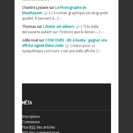
Chantre Lysiane sur
Le Photographe de
Mauthausen
{ Ce roman graphique est de grande
qualité. Il parvient à... } –
Thomas sur
L'Avenir est ailleurs
{ Très belle
découverte autant sur l histoire que le dessin.... } –
odile noel sur
CONCOURS - BD à Bastia : gagnez une
affiche signée Elene Usdin
{ merci pour ce
sympathique concours c'est une belle affiche ! } –
MÉTA
Inscription
Connexion
Flux
RSS
des articles
RSS
des commentaires