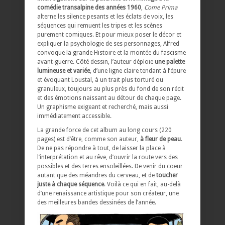
comédie transalpine des années 1960
,
Come Prima
alterne les silence pesants et les éclats de voix, les
séquences qui remuent les tripes et les scènes
purement comiques. Et pour mieux poser le décor et
expliquer la psychologie de ses personnages, Alfred
convoque la grande Histoire et la montée du fascisme
avant-guerre. Côté dessin, l’auteur déploie
une palette
lumineuse et variée
, d’une ligne claire tendant à l’épure
et évoquant Loustal, à un trait plus torturé ou
granuleux, toujours au plus près du fond de son récit
et des émotions naissant au détour de chaque page.
Un graphisme exigeant et recherché, mais aussi
immédiatement accessible.
La grande force de cet album au long cours (220
pages) est d’être, comme son auteur,
à fleur de peau
.
De ne pas répondre à tout, de laisser la place à
l’interprétation et au rêve, d’ouvrir la route vers des
possibles et des terres ensoleillées. De venir du coeur
autant que des méandres du cerveau, et de
toucher
juste à chaque séquence
. Voilà ce qui en fait, au-delà
d’une renaissance artistique pour son créateur, une
des meilleures bandes dessinées de l’année.