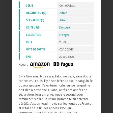
SERIE
Come Prima
DESSINATEUR(S)
Alfred
SCENARISTE(S)
Alfred
EDITEUR(S)
Delcourt
COLLECTION
Mirages
PRIX
25.50 €
DATE DE SORTIE
02/10/2013
EAN
2756031526
Achat :
Il y a Giovanni, type assez falot, nerveux, sans doute
rancunier. Et puis, il y a son frère, Fabio, le sanguin, le
boxeur grossier, l’aventurier, celui qui pense qu’il ne
doit rien à personne. Quand, après des années de
séparation, le premier retrouve le second pour
l’emmener rendre un ultime hommage au paternel
décédé, c’est un road-movie sur les routes de France
et d’Italie de la fin des années 1950 qui
commence, lourd de secrets et de tensions…