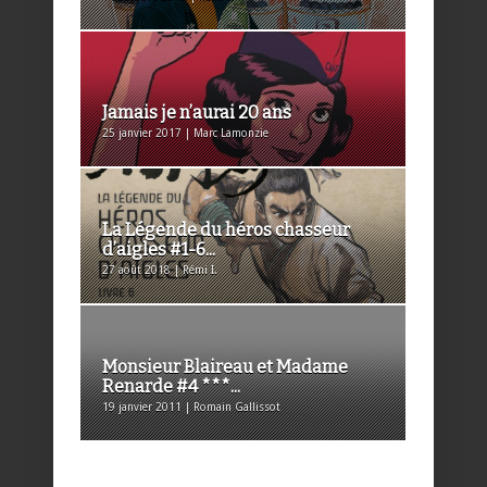
Jamais je n’aurai 20 ans
25 janvier 2017 | Marc Lamonzie
La Légende du héros chasseur
d’aigles #1-6...
27 août 2018 | Rémi I.
Monsieur Blaireau et Madame
Renarde #4 ***...
19 janvier 2011 | Romain Gallissot