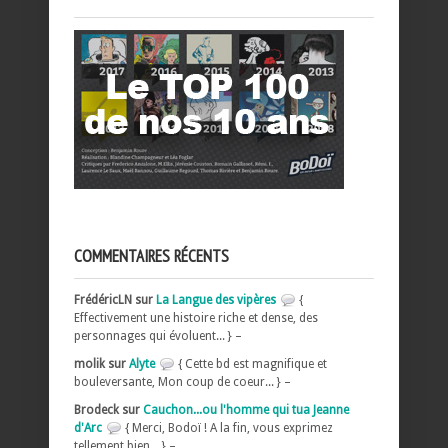
COMMENTAIRES RÉCENTS
FrédéricLN sur
La Langue des vipères
{
Effectivement une histoire riche et dense, des
personnages qui évoluent... } –
molik sur
Alyte
{ Cette bd est magnifique et
bouleversante, Mon coup de coeur... } –
Brodeck sur
Cauchon...ou l'homme qui tua Jeanne
d'Arc
{ Merci, Bodoï ! A la fin, vous exprimez
tellement bien... } –