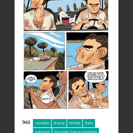
TAGS
comédie
drame
famille
Italie
paternité
Seconde Guerre mondiale