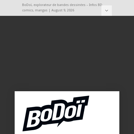
BoDoï, explorateur de bandes dessinées – Infos BD,
comics, mangas | August 9, 2026