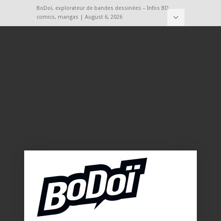
BoDoï, explorateur de bandes dessinées – Infos BD,
comics, mangas | August 6, 2026