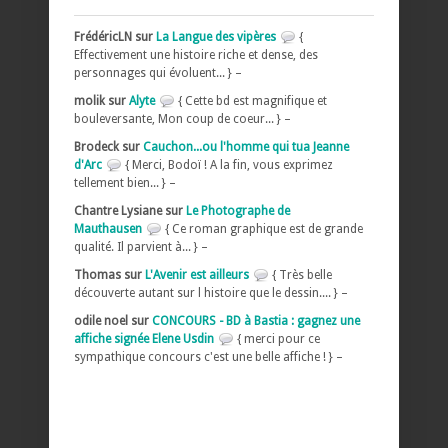
FrédéricLN sur
La Langue des vipères
{
Effectivement une histoire riche et dense, des
personnages qui évoluent... } –
molik sur
Alyte
{ Cette bd est magnifique et
bouleversante, Mon coup de coeur... } –
Brodeck sur
Cauchon...ou l'homme qui tua Jeanne
d'Arc
{ Merci, Bodoï ! A la fin, vous exprimez
tellement bien... } –
Chantre Lysiane sur
Le Photographe de
Mauthausen
{ Ce roman graphique est de grande
qualité. Il parvient à... } –
Thomas sur
L'Avenir est ailleurs
{ Très belle
découverte autant sur l histoire que le dessin.... } –
odile noel sur
CONCOURS - BD à Bastia : gagnez une
affiche signée Elene Usdin
{ merci pour ce
sympathique concours c'est une belle affiche ! } –