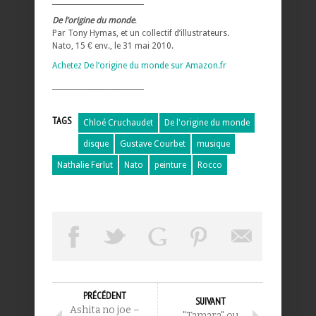
__________________________
De l’origine du monde
.
Par Tony Hymas, et un collectif d’illustrateurs.
Nato, 15 € env., le 31 mai 2010.
Achetez De l’origine du monde sur Amazon.fr
__________________________
TAGS
Chloé Cruchaudet
De l'origine du monde
disque
Gustave Courbet
musique
Nathalie Ferlut
Nato
peinture
Rocco
PRÉCÉDENT
SUIVANT
Ashita no joe –
"Tamara" ou