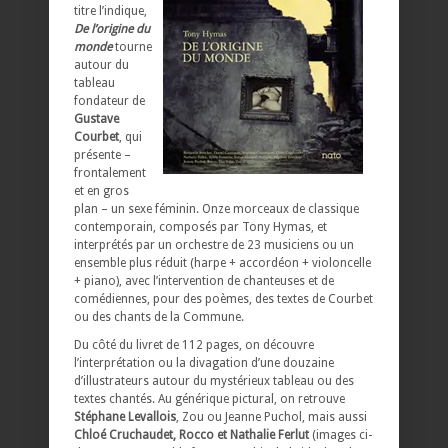
titre l’indique,
De l’origine du
monde
tourne
autour du
tableau
fondateur de
Gustave
Courbet
, qui
présente –
frontalement
et en gros
plan – un sexe féminin. Onze morceaux de classique
contemporain, composés par Tony Hymas, et
interprétés par un orchestre de 23 musiciens ou un
ensemble plus réduit (harpe + accordéon + violoncelle
+ piano), avec l’intervention de chanteuses et de
comédiennes, pour des poèmes, des textes de Courbet
ou des chants de la Commune.
Du côté du livret de 112 pages, on découvre
l’interprétation ou la divagation d’une douzaine
d’illustrateurs autour du mystérieux tableau ou des
textes chantés. Au générique pictural, on retrouve
Stéphane Levallois
, Zou ou Jeanne Puchol, mais aussi
Chloé Cruchaudet, Rocco et Nathalie Ferlut
(images ci-