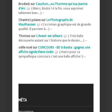
Brodeck sur
Cauchon...ou l'homme qui tua Jeanne
d'Arc
{ Merci, Bodoï ! A la fin, vous exprimez
tellement bien... } –
Chantre Lysiane sur
Le Photographe de
Mauthausen
{ Ce roman graphique est de grande
qualité. Il parvient à... } –
Thomas sur
L'Avenir est ailleurs
{ Très belle
découverte autant sur l histoire que le dessin.... } –
odile noel sur
CONCOURS - BD à Bastia : gagnez une
affiche signée Elene Usdin
{ merci pour ce
sympathique concours c'est une belle affiche ! } –
MÉTA
Inscription