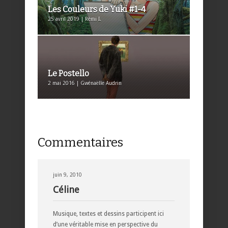
Les Couleurs de Yuki #1-4
25 avril 2019 | Rémi I.
Le Postello
2 mai 2016 | Gwénaëlle Audrin
Commentaires
juin 9, 2010
Céline
Musique, textes et dessins participent ici
d’une véritable mise en perspective du