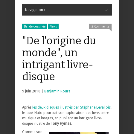
Navigation :
Hide Navigation
Accueil
Critiques
Bande dessinée
Comics
Jeunesse
Mangas
News
Bande dessinée
Comics
Manga
Jeunesse
Magazine
Bande dessinée
Comics
Jeunesse
Mangas
Bande dessinée
News
2 Comments
"De l'origine du
monde", un
intrigant livre-
disque
9 juin 2010 |
Benjamin Roure
Après
les deux disques illustrés par Stéphane Levallois
,
le label Nato poursuit son exploration des liens entre
musique et images, en publiant un intrigant livre-
disque illustré de
Tony Hymas
.
Comme son