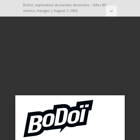
BoDoï, explorateur de bandes dessinées – Infos BD,
comics, mangas | August 7, 2026