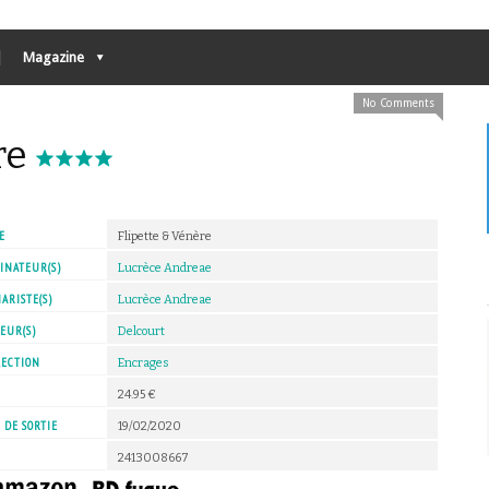
Magazine
No Comments
re
E
Flipette & Vénère
INATEUR(S)
Lucrèce Andreae
ARISTE(S)
Lucrèce Andreae
EUR(S)
Delcourt
LECTION
Encrages
X
24.95 €
 DE SORTIE
19/02/2020
2413008667