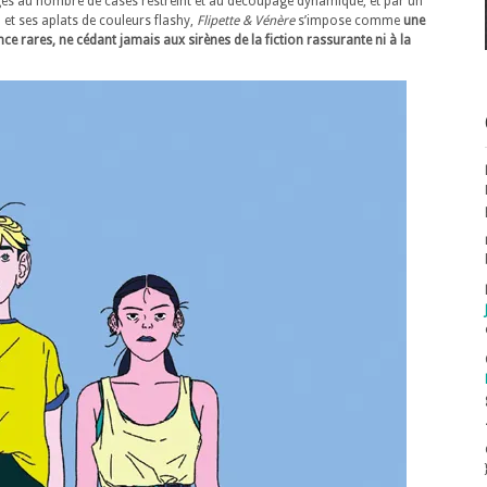
ges au nombre de cases restreint et au découpage dynamique, et par un
n et ses aplats de couleurs flashy,
Flipette & Vénère
s’impose comme
une
nce rares, ne cédant jamais aux sirènes de la fiction rassurante ni à la