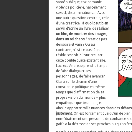
santé publique, toxicomanie,
violence policière, harcèlement
sexuel, discriminations… Avec
une autre question centrale, celle
d’une créatrice :
à quoi peut bien
servir d’écrire un livre, de réaliser
un film, de montrer des images,
dans un tel chaos ?
N’est-ce pas
dérisoire et vain ? Ou au
contraire, n’est-ce pas là que
réside l’espoir ? Pour creuser
cette double quête existentielle,
Lucrèce Andreae prend le temps
de faire dialoguer ses
personnages, de faire avancer
Clara sur le chemin d’une
conscience politique en même
temps que d’affirmation de sa
propre vision du monde – plus
empathique que brutale –, et
ainsi d’
apporter mille nuances dans des débats
justement
. On est forcément quelqu’un de bien
immédiatement une personne de confiance si on
gaffe à la détresse de ses proches ou qu’on fer