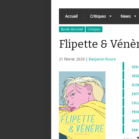
Accueil
Critiques
News
Bande dessinée
Critiques
Flipette & Vénè
21 février 2020 |
Benjamin Roure
SERI
DESS
SCEN
EDIT
COL
PRI
DATE
EAN