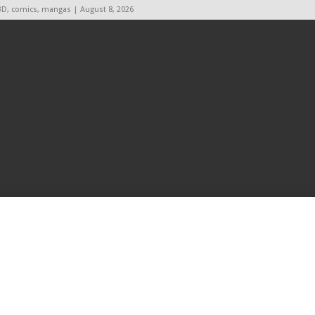
BD, comics, mangas | August 8, 2026