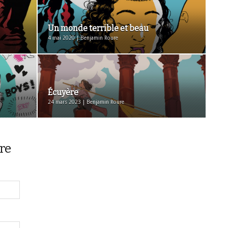
Un monde terrible et beau
4 mai 2020 | Benjamin Roure
Écuyère
24 mars 2023 | Benjamin Roure
re