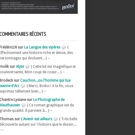
COMMENTAIRES RÉCENTS
FrédéricLN sur
La Langue des vipères
{
Effectivement une histoire riche et dense, des
personnages qui évoluent... } –
molik sur
Alyte
{ Cette bd est magnifique et
bouleversante, Mon coup de coeur... } –
Brodeck sur
Cauchon...ou l'homme qui tua
Jeanne d'Arc
{ Merci, Bodoï ! A la fin, vous
exprimez tellement bien... } –
Chantre Lysiane sur
Le Photographe de
Mauthausen
{ Ce roman graphique est de
grande qualité. Il parvient à... } –
Thomas sur
L'Avenir est ailleurs
{ Très belle
découverte autant sur l histoire que le dessin....
} –