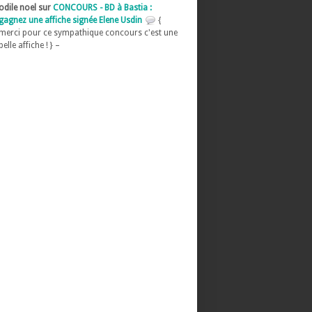
odile noel sur
CONCOURS - BD à Bastia :
gagnez une affiche signée Elene Usdin
{
merci pour ce sympathique concours c'est une
belle affiche ! } –