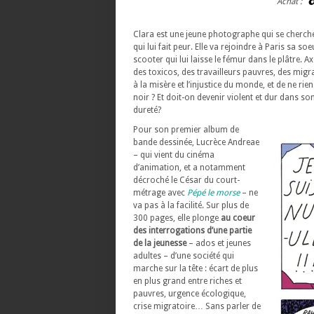
Achat :
Clara est une jeune photographe qui se cherch
qui lui fait peur. Elle va rejoindre à Paris sa 
scooter qui lui laisse le fémur dans le plâtre. A
des toxicos, des travailleurs pauvres, des mig
à la misère et l’injustice du monde, et de ne ri
noir ? Et doit-on devenir violent et dur dans s
dureté?
Pour son premier album de
bande dessinée, Lucrèce Andreae
– qui vient du cinéma
d’animation, et a notamment
décroché le César du court-
métrage avec
Pépé le morse
– ne
va pas à la facilité. Sur plus de
300 pages, elle plonge
au coeur
des interrogations d’une partie
de la jeunesse
– ados et jeunes
adultes – d’une société qui
marche sur la tête : écart de plus
en plus grand entre riches et
pauvres, urgence écologique,
crise migratoire… Sans parler de