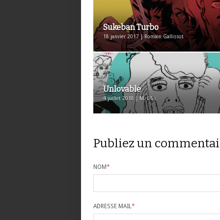
Sukeban Turbo
18 janvier 2017 | Romain Gallissot
Unlovable
4 juillet 2018 | M. Ellis
Publiez un commentai
NOM
*
ADRESSE MAIL
*