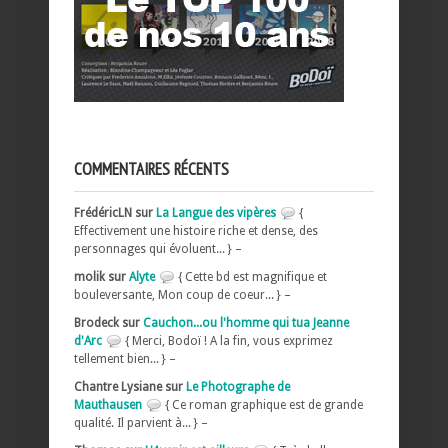
COMMENTAIRES RÉCENTS
FrédéricLN sur
La Langue des vipères
{
Effectivement une histoire riche et dense, des
personnages qui évoluent... } –
molik sur
Alyte
{ Cette bd est magnifique et
bouleversante, Mon coup de coeur... } –
Brodeck sur
Cauchon...ou l'homme qui tua Jeanne
d'Arc
{ Merci, Bodoï ! A la fin, vous exprimez
tellement bien... } –
Chantre Lysiane sur
Le Photographe de
Mauthausen
{ Ce roman graphique est de grande
qualité. Il parvient à... } –