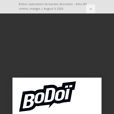
BoDoï, explorateur de bandes dessinées – Infos BD,
comics, mangas | August 9, 2026