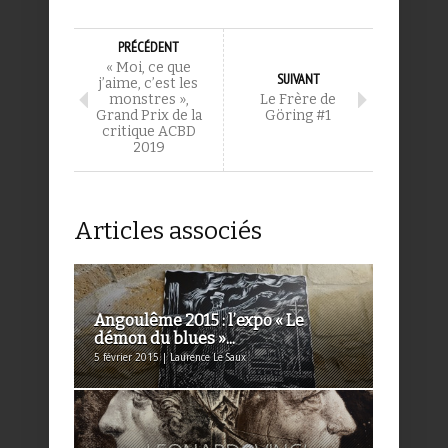
PRÉCÉDENT
« Moi, ce que
SUIVANT
j’aime, c’est les
monstres »,
Le Frère de
Grand Prix de la
Göring #1
critique ACBD
2019
Articles associés
Angoulême 2015 : l’expo « Le
démon du blues »...
5 février 2015 | Laurence Le Saux