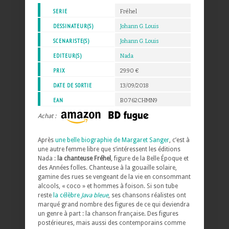
SERIE
Fréhel
DESSINATEUR(S)
Johann G. Louis
SCENARISTE(S)
Johann G. Louis
EDITEUR(S)
Nada
PRIX
29.90 €
DATE DE SORTIE
13/09/2018
EAN
B0762CHMN9
Achat :
Après
une belle biographie de Margaret Sanger
, c’est à
une autre femme libre que s’intéressent les éditions
Nada :
la chanteuse Fréhel
, figure de la Belle Époque et
des Années folles. Chanteuse à la gouaille solaire,
gamine des rues se vengeant de la vie en consommant
alcools, « coco » et hommes à foison. Si son tube
reste
la célèbre
Java bleue
, ses chansons réalistes ont
marqué grand nombre des figures de ce qui deviendra
un genre à part : la chanson française. Des figures
postérieures, mais aussi des contemporains comme