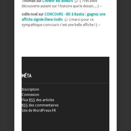
Thomas sur
L'Avenir est ailleurs
{ Très belle
découverte autant sur l histoire que le dessin.... } –
odile noel sur
CONCOURS - BD à Bastia : gagnez une
affiche signée Elene Usdin
{ merci pour ce
sympathique concours c'est une belle affiche ! } –
MÉTA
Inscription
Connexion
Flux
RSS
des articles
RSS
des commentaires
Site de WordPress-FR