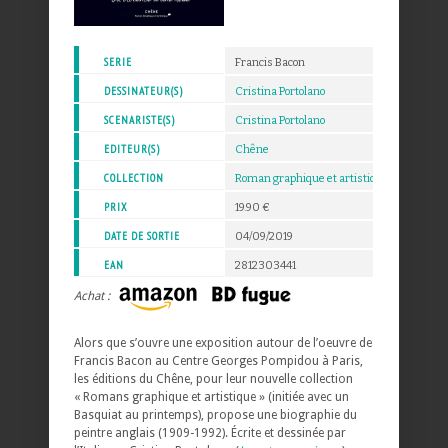
SERIE
Francis Bacon
DESSINATEUR(S)
Cristina Portolano
SCENARISTE(S)
Cristina Portolano
EDITEUR(S)
Chêne
COLLECTION
Roman graphique et artistique
PRIX
19.90 €
DATE DE SORTIE
04/09/2019
EAN
2812303441
Achat :
Alors que s’ouvre une exposition autour de l’oeuvre de
Francis Bacon au Centre Georges Pompidou à Paris,
les éditions du Chêne, pour leur nouvelle collection
« Romans graphique et artistique » (initiée avec un
Basquiat au printemps), propose une biographie du
peintre anglais (1909-1992). Écrite et dessinée par