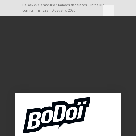
BoDoï, explorateur de bandes dessinées – Infos BD,
comics, mangas | August 7, 2026