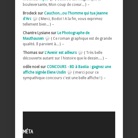
bouleversante, Mon coup de coeur... } –
Brodeck sur
Cauchon...ou l'homme qui tua Jeanne
d'Arc
{ Merci, Bodoï ! A la fin, vous exprimez
tellement bien... } –
Chantre Lysiane sur
Le Photographe de
Mauthausen
{ Ce roman graphique est de grande
qualité. Il parvient à... } –
Thomas sur
L'Avenir est ailleurs
{ Très belle
découverte autant sur l histoire que le dessin.... } –
odile noel sur
CONCOURS - BD à Bastia : gagnez une
affiche signée Elene Usdin
{ merci pour ce
sympathique concours c'est une belle affiche ! } –
MÉTA