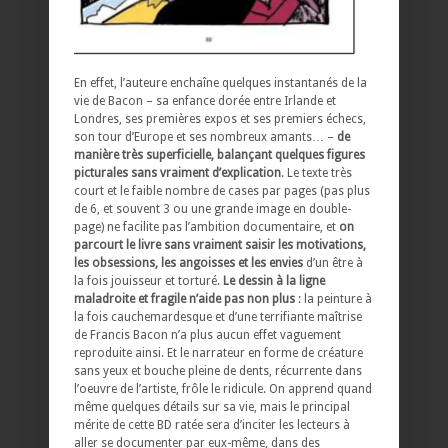
En effet, l’auteure enchaîne quelques instantanés de la
vie de Bacon – sa enfance dorée entre Irlande et
Londres, ses premières expos et ses premiers échecs,
son tour d’Europe et ses nombreux amants… –
de
manière très superficielle, balançant quelques figures
picturales sans vraiment d’explication
. Le texte très
court et le faible nombre de cases par pages (pas plus
de 6, et souvent 3 ou une grande image en double-
page) ne facilite pas l’ambition documentaire, et
on
parcourt le livre sans vraiment saisir les motivations,
les obsessions, les angoisses et les envies
d’un être à
la fois jouisseur et torturé.
Le dessin à la ligne
maladroite et fragile n’aide pas non plus
: la peinture à
la fois cauchemardesque et d’une terrifiante maîtrise
de Francis Bacon n’a plus aucun effet vaguement
reproduite ainsi. Et le narrateur en forme de créature
sans yeux et bouche pleine de dents, récurrente dans
l’oeuvre de l’artiste, frôle le ridicule. On apprend quand
même quelques détails sur sa vie, mais le principal
mérite de cette BD ratée sera d’inciter les lecteurs à
aller se documenter par eux-même, dans des