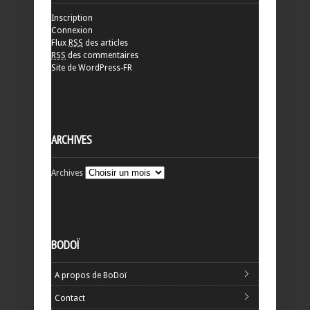
Inscription
Connexion
Flux
RSS
des articles
RSS
des commentaires
Site de WordPress-FR
ARCHIVES
Archives
BODOÏ
A propos de BoDoï
Contact