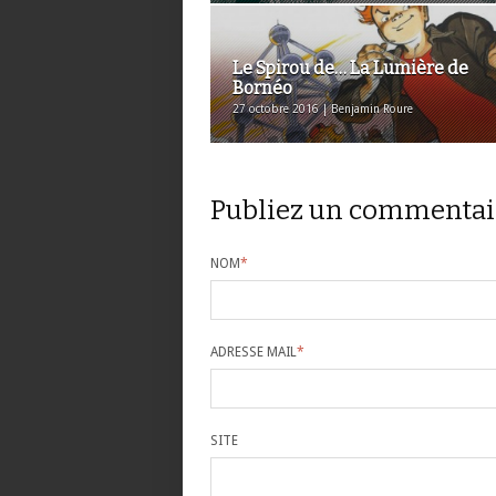
Le Spirou de… La Lumière de
Bornéo
27 octobre 2016 | Benjamin Roure
Publiez un commentai
NOM
*
ADRESSE MAIL
*
SITE