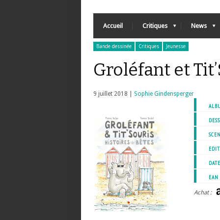
Accueil
Critiques
News
Bande dessinée
Critiques
Jeunesse
Groléfant et Tit
9 juillet 2018 |
Sophie Gindensperger
ALB
DESS
SCEN
EDIT
DATE
EAN
Achat :