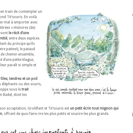
t, en train de contempler un
nd Tit’souris. En voilà
cun mal à emporter avec
titrées « Histoires (de)
s sont
le récit d’une
mitié
, entre deux espèces
ant du principe qu’ils
atre pattes!), le pataud
t de chemin ensemble,
é d’une petite blague,
leur paraît si simple et
ôles, tendres et un poil
s éléphants ou des souris,
loppe sous le
trait
 Badel, dont les
 son acceptation, Groléfant et Tit’souris est
un petit écrin tout mignon qui
on
, offrant de quoi faire rire les plus petits et sourire les plus grands.