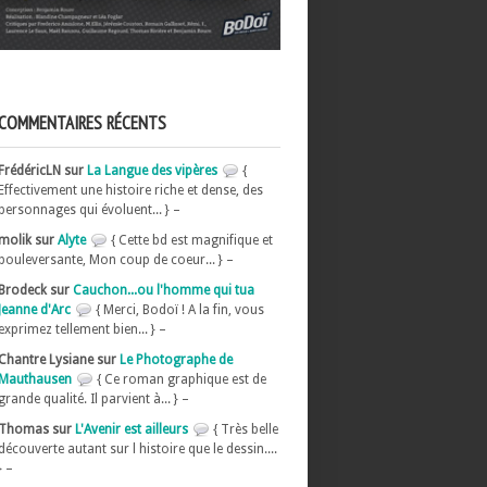
COMMENTAIRES RÉCENTS
FrédéricLN sur
La Langue des vipères
{
Effectivement une histoire riche et dense, des
personnages qui évoluent... } –
molik sur
Alyte
{ Cette bd est magnifique et
bouleversante, Mon coup de coeur... } –
Brodeck sur
Cauchon...ou l'homme qui tua
Jeanne d'Arc
{ Merci, Bodoï ! A la fin, vous
exprimez tellement bien... } –
Chantre Lysiane sur
Le Photographe de
Mauthausen
{ Ce roman graphique est de
grande qualité. Il parvient à... } –
Thomas sur
L'Avenir est ailleurs
{ Très belle
découverte autant sur l histoire que le dessin....
} –