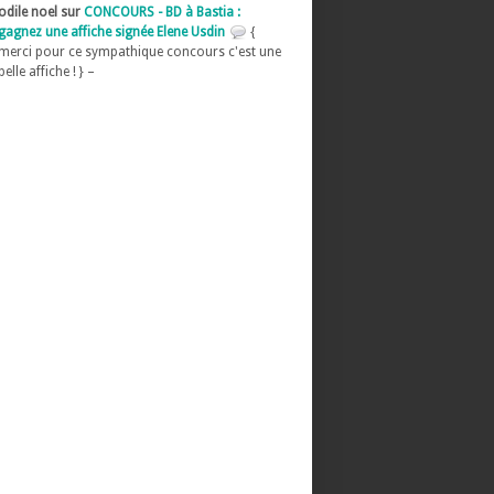
odile noel sur
CONCOURS - BD à Bastia :
gagnez une affiche signée Elene Usdin
{
merci pour ce sympathique concours c'est une
belle affiche ! } –