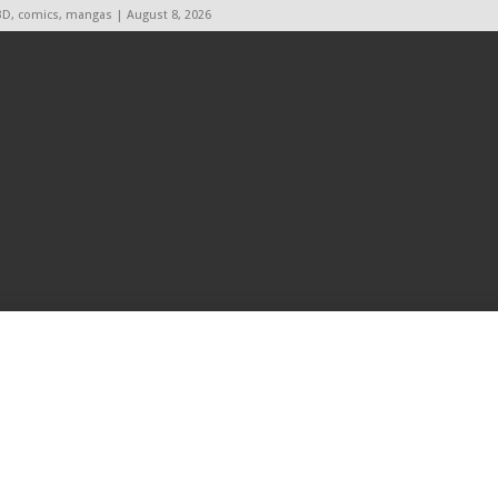
BD, comics, mangas | August 8, 2026