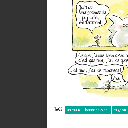
TAGS
animaux
bande dessinée
mignon