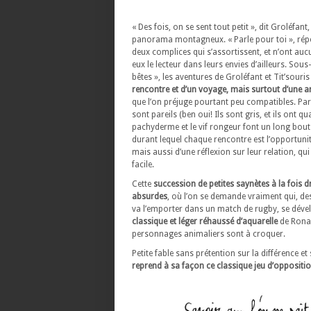
« Des fois, on se sent tout petit », dit Groléfan
panorama montagneux. « Parle pour toi », répo
deux complices qui s’assortissent, et n’ont au
eux le lecteur dans leurs envies d’ailleurs. Sous-
bêtes », les aventures de Groléfant et Tit’souri
rencontre et d’un voyage, mais surtout d’une a
que l’on préjuge pourtant peu compatibles. Part
sont pareils (ben oui! Ils sont gris, et ils ont qu
pachyderme et le vif rongeur font un long bou
durant lequel chaque rencontre est l’opportunit
mais aussi d’une réflexion sur leur relation, qui 
facile.
Cette
succession de petites saynètes à la fois dr
absurdes
, où l’on se demande vraiment qui, de
va l’emporter dans un match de rugby, se déve
classique et léger réhaussé d’aquarelle
de Ronan
personnages animaliers sont à croquer.
Petite fable sans prétention sur la différence et
reprend à sa façon ce classique jeu d’oppositi