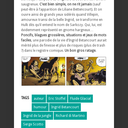
saugrenue.
C’est bien simple, on ne rit jamais
(sauf
peut-être à l’apparition de Liliane Bettencourt). Et on
ouvre ainsi de grands yeux sidérés quand Villepin,
amoureux transi de la belle Ingrid, se transforme en
Hulk dès qu’il entend le nom de Sarkozy. Qui, lui, est
évidemment représenté en gnome hargneux…
Poncifs, blagues grossières, situations et jeux de mots
faciles
, une parodie de la vie d’Ingrid Betancourt aurait
mérité plus de finesse et plus de risques (plus de trash
?) dans le registre comique.
Un bon gros ratage
.
TAGS
auteur
Eric Stoffel
Fluide Glacial
humour
Ingrid Betancourt
Ingrid de la jungle
Richard di Martino
Serge Scotto