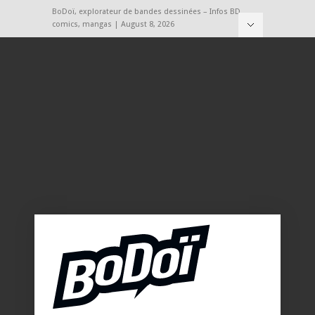
BoDoï, explorateur de bandes dessinées – Infos BD,
comics, mangas | August 8, 2026