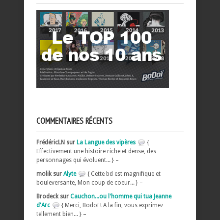
COMMENTAIRES RÉCENTS
FrédéricLN sur
La Langue des vipères
{
Effectivement une histoire riche et dense, des
personnages qui évoluent... } –
molik sur
Alyte
{ Cette bd est magnifique et
bouleversante, Mon coup de coeur... } –
Brodeck sur
Cauchon...ou l'homme qui tua Jeanne
d'Arc
{ Merci, Bodoï ! A la fin, vous exprimez
tellement bien... } –