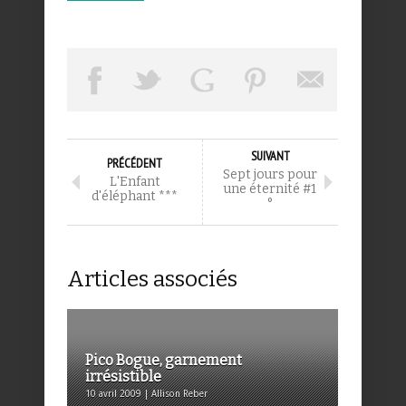
SUIVANT
PRÉCÉDENT
Sept jours pour
L'Enfant
une éternité #1
d'éléphant ***
°
Articles associés
Pico Bogue, garnement
irrésistible
10 avril 2009 | Allison Reber