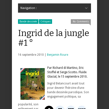
Navigation :
Hide Navigation
Accueil
Critiques
Bande dessinée
Comics
Jeunesse
Mangas
News
Bande dessinée
Comics
Manga
Jeunesse
Magazine
Bande dessinée
Comics
Jeunesse
Mangas
Bande dessinée
Critiques
No Comments
Ingrid de la jungle
#1 °
16 septembre 2010 |
Benjamin Roure
Par Richard di Martino, Eric
Stoffel et Serge Scotto. Fluide
Glacial, le 15 septembre 2010.
Ingrid Betancourt avait tout
pour devenir l’héroïne d’une
bande dessinée parodique. Son
engagement politique, sa
popularité, son
enlèvement par