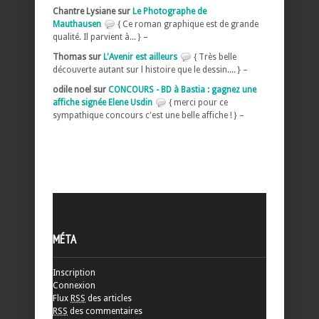
Chantre Lysiane sur
Le Photographe de
Mauthausen
{ Ce roman graphique est de grande
qualité. Il parvient à... } –
Thomas sur
L'Avenir est ailleurs
{ Très belle
découverte autant sur l histoire que le dessin.... } –
odile noel sur
CONCOURS - BD à Bastia : gagnez une
affiche signée Elene Usdin
{ merci pour ce
sympathique concours c'est une belle affiche ! } –
MÉTA
Inscription
Connexion
Flux
RSS
des articles
RSS
des commentaires