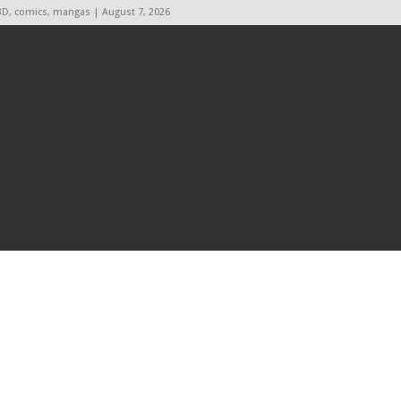
BD, comics, mangas | August 7, 2026