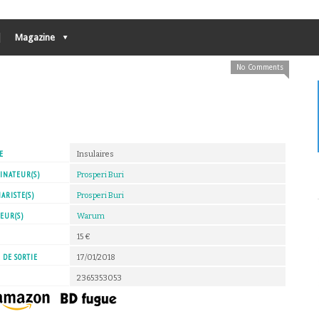
Magazine
No Comments
E
Insulaires
INATEUR(S)
Prosperi Buri
ARISTE(S)
Prosperi Buri
EUR(S)
Warum
X
15 €
 DE SORTIE
17/01/2018
2365353053