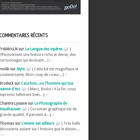
COMMENTAIRES RÉCENTS
FrédéricLN sur
La Langue des vipères
{
Effectivement une histoire riche et dense, des
personnages qui évoluent... } –
molik sur
Alyte
{ Cette bd est magnifique et
bouleversante, Mon coup de coeur... } –
Brodeck sur
Cauchon...ou l'homme qui tua
Jeanne d'Arc
{ Merci, Bodoï ! A la fin, vous
exprimez tellement bien... } –
Chantre Lysiane sur
Le Photographe de
Mauthausen
{ Ce roman graphique est de
grande qualité. Il parvient à... } –
Thomas sur
L'Avenir est ailleurs
{ Très belle
découverte autant sur l histoire que le dessin....
} –