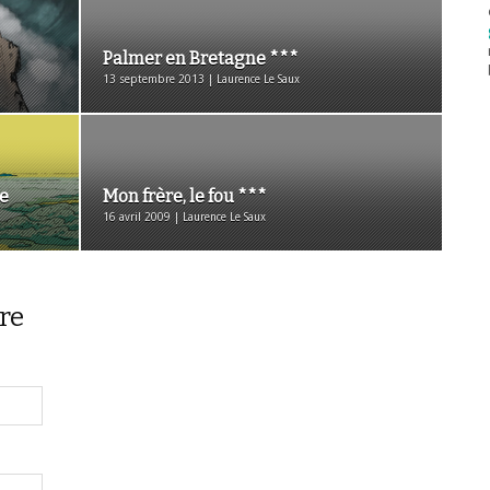
Palmer en Bretagne ***
13 septembre 2013 | Laurence Le Saux
te
Mon frère, le fou ***
16 avril 2009 | Laurence Le Saux
re