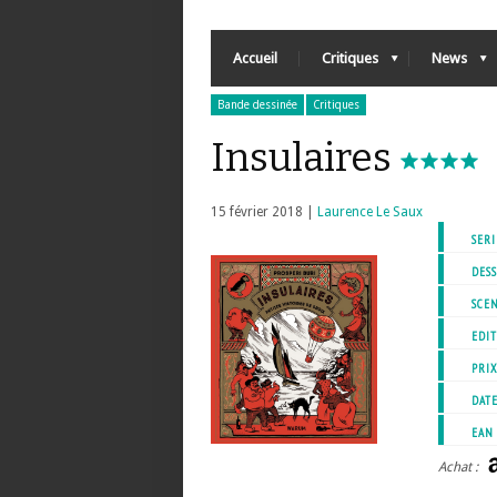
Accueil
Critiques
News
Bande dessinée
Critiques
Insulaires
15 février 2018 |
Laurence Le Saux
SERI
DESS
SCEN
EDIT
PRI
DATE
EAN
Achat :