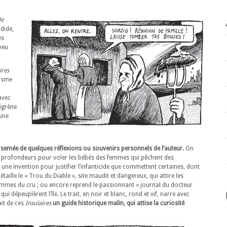
le
ndide,
es
 peu
ires
risme
avec
 égrène
 une
semée de quelques réflexions ou souvenirs personnels de l’auteur.
On
s profondeurs pour voler les bébés des femmes qui pêchent des
 une invention pour justifier l’infanticide que commettent certaines, dont
étaille le « Trou du Diable », site maudit et dangereux, qui attire les
ommes du cru ; ou encore reprend le passionnant « journal du docteur
ui dépeuplèrent l’île. Le trait, en noir et blanc, rond et vif, narre avec
it de ces
Insulaires
un guide historique malin, qui attise la curiosité