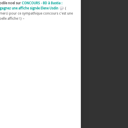
odile noel sur
CONCOURS - BD à Bastia :
gagnez une affiche signée Elene Usdin
{
merci pour ce sympathique concours c'est une
belle affiche ! } –