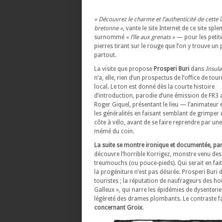
« Découvrez le charme et l’authenticité de cette î
bretonne »
, vante le site Internet de ce site sple
surnommé
« l’île aux grenats »
— pour les petit
pierres tirant sur le rouge que l’on y trouve un
partout.
La visite que propose
Prosperi Buri
dans
Insula
n’a, elle, rien d’un prospectus de l’office de tou
local. Le ton est donné dès la courte histoire
d’introduction, parodie d’une émission de FR3 
Roger Giquel, présentant le lieu — l’animateur
les généralités en faisant semblant de grimper
côte à vélo, avant de se faire reprendre par une
mémé du coin.
La suite se montre ironique et documentée, par
découvre l’horrible Korrigez, monstre venu de
treumouchs (ou pouce-pieds). Qui serait en fait
la progéniture n’est pas désirée. Prosperi Buri d
touristes ; la réputation de naufrageurs des h
Galleux », qui narre les épidémies de dysenterie q
légèreté des drames plombants. Le contraste fa
concernant Groix
.