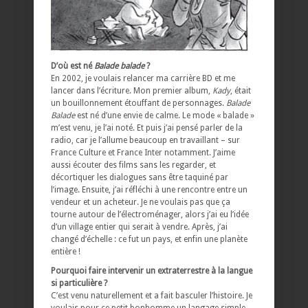
D’où est né
Balade balade
?
En 2002, je voulais relancer ma carrière BD et me
lancer dans l’écriture. Mon premier album,
Kady
, était
un bouillonnement étouffant de personnages.
Balade
Balade
est né d’une envie de calme. Le mode « balade »
m’est venu, je l’ai noté. Et puis j’ai pensé parler de la
radio, car je l’allume beaucoup en travaillant – sur
France Culture et France Inter notamment. J’aime
aussi écouter des films sans les regarder, et
décortiquer les dialogues sans être taquiné par
l’image. Ensuite, j’ai réfléchi à une rencontre entre un
vendeur et un acheteur. Je ne voulais pas que ça
tourne autour de l’électroménager, alors j’ai eu l’idée
d’un village entier qui serait à vendre. Après, j’ai
changé d’échelle : ce fut un pays, et enfin une planète
entière !
Pourquoi faire intervenir un extraterrestre à la langue
si particulière ?
C’est venu naturellement et a fait basculer l’histoire. Je