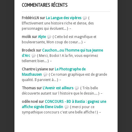
COMMENTAIRES RÉCENTS
FrédéricLN sur
La Langue des vipères
{
Effectivement une histoire riche et dense, des
personnages qui évoluent... } –
molik sur
Alyte
{ Cette bd est magnifique et
bouleversante, Mon coup de coeur... } –
Brodeck sur
Cauchon...ou l'homme qui tua Jeanne
d'Arc
{ Merci, Bodoï ! A la fin, vous exprimez
tellement bien... } –
Chantre Lysiane sur
Le Photographe de
Mauthausen
{ Ce roman graphique est de grande
qualité. Il parvient à... } –
Thomas sur
L'Avenir est ailleurs
{ Très belle
découverte autant sur l histoire que le dessin.... } –
odile noel sur
CONCOURS - BD à Bastia : gagnez une
affiche signée Elene Usdin
{ merci pour ce
sympathique concours c'est une belle affiche ! } –