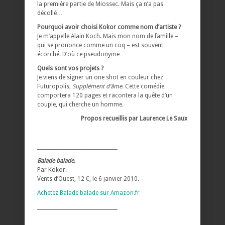
la première partie de Miossec. Mais ça n’a pas
décollé…
Pourquoi avoir choisi Kokor comme nom d’artiste ?
Je m’appelle Alain Koch. Mais mon nom de famille –
qui se prononce comme un coq – est souvent
écorché. D’où ce pseudonyme…
Quels sont vos projets ?
Je viens de signer un one shot en couleur chez
Futuropolis,
Supplément d’âme
. Cette comédie
comportera 120 pages et racontera la quête d’un
couple, qui cherche un homme.
Propos recueillis par Laurence Le Saux
________________________________
Balade balade
.
Par Kokor.
Vents d’Ouest, 12 €, le 6 janvier 2010.
Achetez Balade balade sur Amazon.fr
________________________________