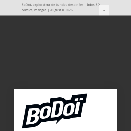
BoDoï, explorateur de bandes dessinées – Infos BD,
comics, mangas | August 8, 2026