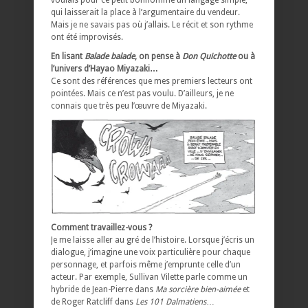
voulais pour ce petit bonhomme un langage simple,
qui laisserait la place à l’argumentaire du vendeur.
Mais je ne savais pas où j’allais. Le récit et son rythme
ont été improvisés.
En lisant
Balade balade
, on pense à
Don Quichotte
ou à
l’univers d’Hayao Miyazaki…
Ce sont des références que mes premiers lecteurs ont
pointées. Mais ce n’est pas voulu. D’ailleurs, je ne
connais que très peu l’œuvre de Miyazaki.
Comment travaillez-vous ?
Je me laisse aller au gré de l’histoire. Lorsque j’écris un
dialogue, j’imagine une voix particulière pour chaque
personnage, et parfois même j’emprunte celle d’un
acteur. Par exemple, Sullivan Vilette parle comme un
hybride de Jean-Pierre dans
Ma sorcière bien-aimée
et
de Roger Ratcliff dans
Les 101 Dalmatiens
…