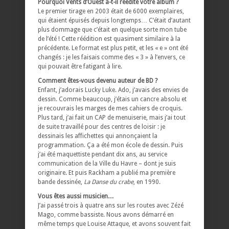
Pourquoi Vents d’Ouest a-t-il réédité votre album ?
Le premier tirage en 2003 était de 6000 exemplaires,
qui étaient épuisés depuis longtemps… C’était d’autant
plus dommage que c’était en quelque sorte mon tube
de l’été ! Cette réédition est quasiment similaire à la
précédente. Le format est plus petit, et les « e » ont été
changés : je les faisais comme des « 3 » à l’envers, ce
qui pouvait être fatigant à lire.
Comment êtes-vous devenu auteur de BD ?
Enfant, j’adorais Lucky Luke. Ado, j’avais des envies de
dessin. Comme beaucoup, j’étais un cancre absolu et
je recouvrais les marges de mes cahiers de croquis.
Plus tard, j’ai fait un CAP de menuiserie, mais j’ai tout
de suite travaillé pour des centres de loisir : je
dessinais les affichettes qui annonçaient la
programmation. Ça a été mon école de dessin. Puis
j’ai été maquettiste pendant dix ans, au service
communication de la Ville du Havre – dont je suis
originaire. Et puis Rackham a publié ma première
bande dessinée,
La Danse du crabe
, en 1990.
Vous êtes aussi musicien…
J’ai passé trois à quatre ans sur les routes avec Zézé
Mago, comme bassiste. Nous avons démarré en
même temps que Louise Attaque, et avons souvent fait