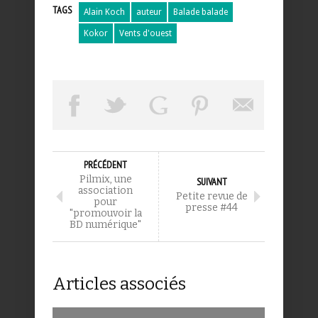
TAGS
Alain Koch
auteur
Balade balade
Kokor
Vents d'ouest
PRÉCÉDENT
Pilmix, une
SUIVANT
association
Petite revue de
pour
presse #44
"promouvoir la
BD numérique"
Articles associés