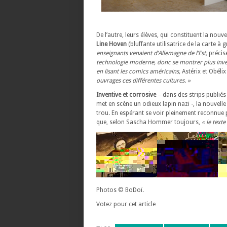
De l’autre, leurs élèves, qui constituent la nou
Line Hoven
(bluffante utilisatrice de la carte à g
enseignants venaient d’Allemagne de l’Est,
précise
technologie moderne, donc se montrer plus inven
en lisant les comics américains,
Astérix et Obéli
ouvrages ces différentes cultures. »
Inventive et corrosive
– dans des strips publié
met en scène un odieux lapin nazi -, la nouvel
trou. En espérant se voir pleinement reconnue p
que, selon Sascha Hommer toujours,
« le texte
Photos © BoDoï.
Votez pour cet article