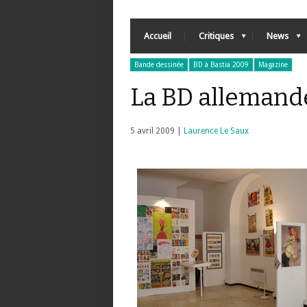
Accueil
Critiques
News
Bande dessinée
BD à Bastia 2009
Magazine
La BD allemande
5 avril 2009 |
Laurence Le Saux