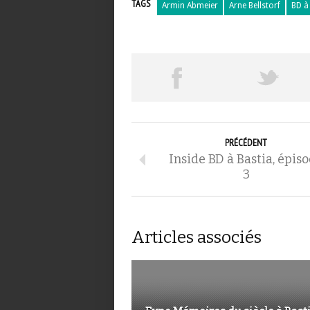
TAGS
Armin Abmeier
Arne Bellstorf
BD à
PRÉCÉDENT
Inside BD à Bastia, épis
3
Articles associés