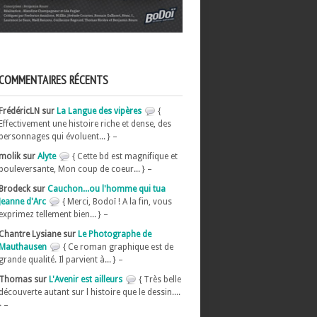
COMMENTAIRES RÉCENTS
FrédéricLN sur
La Langue des vipères
{
Effectivement une histoire riche et dense, des
personnages qui évoluent... } –
molik sur
Alyte
{ Cette bd est magnifique et
bouleversante, Mon coup de coeur... } –
Brodeck sur
Cauchon...ou l'homme qui tua
Jeanne d'Arc
{ Merci, Bodoï ! A la fin, vous
exprimez tellement bien... } –
Chantre Lysiane sur
Le Photographe de
Mauthausen
{ Ce roman graphique est de
grande qualité. Il parvient à... } –
Thomas sur
L'Avenir est ailleurs
{ Très belle
découverte autant sur l histoire que le dessin....
} –