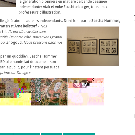
la génération pionnière en matière de bande dessinée
indépendante:
Atak et Anke Feuchtenberger
, tous deux
professeurs d’illustration.
velle génération d’auteurs indépendants. Dont font partie
Sascha Hommer,
ratter) et
Arne Bellstorf
« Nos
-t-il.
Ils ont dû travailler sans
tifs. De notre côté, nous avons grandi
x
ou
Iznogoud
. Nous brassons dans nos
s par un quotidien, Sascha Hommer
le BD allemande fait doucement son
ar le public, pour l’instant persuadé
 prime sur l’image ».