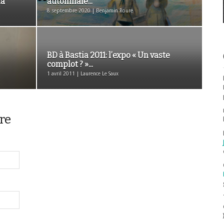
ia
automnale...
8 septembre 2020 | Benjamin Roure
BD à Bastia 2011: l’expo « Un vaste
complot ? »...
1 avril 2011 | Laurence Le Saux
re