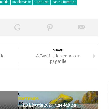
 Bastia
BD allemande
Line Hover
Sascha Hommer
SUIVANT
ode
A Bastia, des expos en
pagaille
BD à Bastia 2020 : une édition