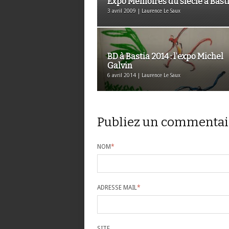
Expo Mémoires du siècle à Bast
3 avril 2009 | Laurence Le Saux
BD à Bastia 2014 : l’expo Michel
Galvin
6 avril 2014 | Laurence Le Saux
Publiez un commentai
NOM
*
ADRESSE MAIL
*
SITE