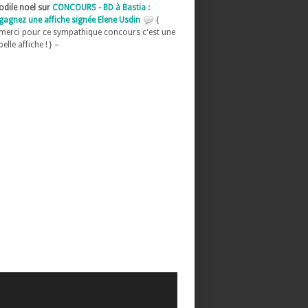
odile noel sur
CONCOURS - BD à Bastia :
gagnez une affiche signée Elene Usdin
{
merci pour ce sympathique concours c'est une
belle affiche ! } –