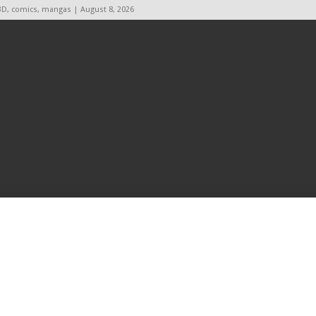
BD, comics, mangas | August 8, 2026