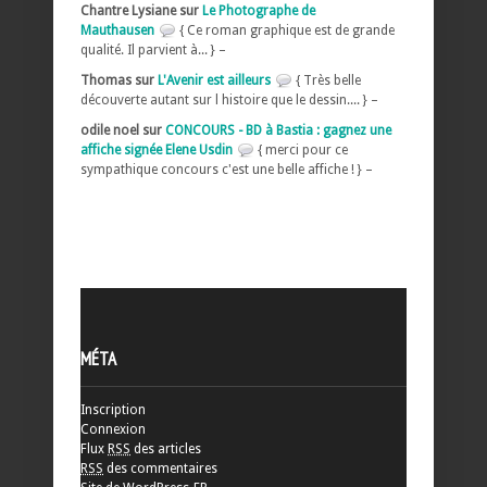
Chantre Lysiane sur
Le Photographe de
Mauthausen
{ Ce roman graphique est de grande
qualité. Il parvient à... } –
Thomas sur
L'Avenir est ailleurs
{ Très belle
découverte autant sur l histoire que le dessin.... } –
odile noel sur
CONCOURS - BD à Bastia : gagnez une
affiche signée Elene Usdin
{ merci pour ce
sympathique concours c'est une belle affiche ! } –
MÉTA
Inscription
Connexion
Flux
RSS
des articles
RSS
des commentaires