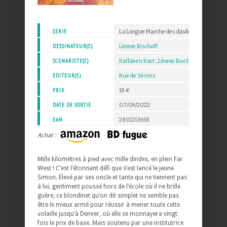
SERIE
La Longue Marche des dindes
DESSINATEUR(S)
Léonie Bischoff
SCENARISTE(S)
Kathleen Karr
,
Léonie Bischoff
EDITEUR(S)
Rue de Sèvres
PRIX
18 €
DATE DE SORTIE
07/09/2022
EAN
2810213658
Achat :
Mille kilomètres à pied avec mille dindes, en plein Far
West ! C’est l’étonnant défi que s’est lancé le jeune
Simon. Élevé par ses oncle et tante qui ne tiennent pas
à lui, gentiment poussé hors de l’école où il ne brille
guère, ce blondinet qu’on dit simplet ne semble pas
être le mieux armé pour réussir à mener toute cette
volaille jusqu’à Denver, où elle se monnayera vingt
fois le prix de base. Mais soutenu par une institutrice