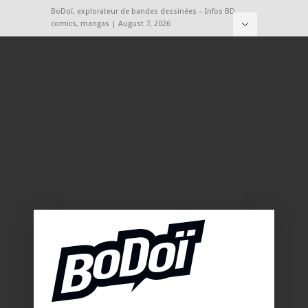
BoDoï, explorateur de bandes dessinées – Infos BD,
comics, mangas | August 7, 2026