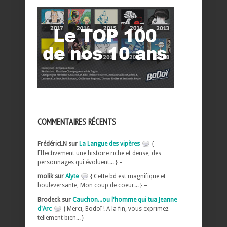
COMMENTAIRES RÉCENTS
FrédéricLN sur
La Langue des vipères
{
Effectivement une histoire riche et dense, des
personnages qui évoluent... } –
molik sur
Alyte
{ Cette bd est magnifique et
bouleversante, Mon coup de coeur... } –
Brodeck sur
Cauchon...ou l'homme qui tua Jeanne
d'Arc
{ Merci, Bodoï ! A la fin, vous exprimez
tellement bien... } –