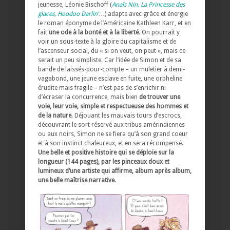
jeunesse, Léonie Bischoff (
Anaïs Nin,
La Princesse des
glaces
,
Hoodoo Darlin’
…) adapte avec grâce et énergie
le roman éponyme de l’Américaine Kathleen Karr, et en
fait
une ode à la bonté et à la liberté
. On pourrait y
voir un sous-texte à la gloire du capitalisme et de
l’ascenseur social, du « si on veut, on peut », mais ce
serait un peu simpliste. Car l’idée de Simon et de sa
bande de laissés-pour-compte – un muletier à demi-
vagabond, une jeune esclave en fuite, une orpheline
érudite mais fragile – n’est pas de s’enrichir ni
d’écraser la concurrence, mais bien
de trouver une
voie, leur voie, simple et respectueuse des hommes et
de la nature
. Déjouant les mauvais tours d’escrocs,
découvrant le sort réservé aux tribus amérindiennes
ou aux noirs, Simon ne se fiera qu’à son grand coeur
et à son instinct chaleureux, et en sera récompensé.
Une belle et positive histoire qui se déploie sur la
longueur (144 pages), par les pinceaux doux et
lumineux d’une artiste qui affirme, album après album,
une belle maîtrise narrative
.