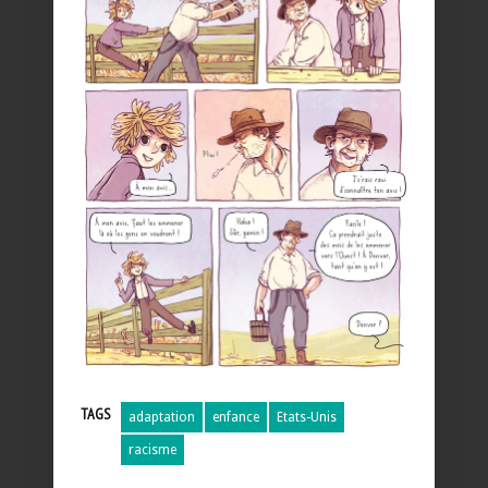
TAGS
adaptation
enfance
Etats-Unis
racisme