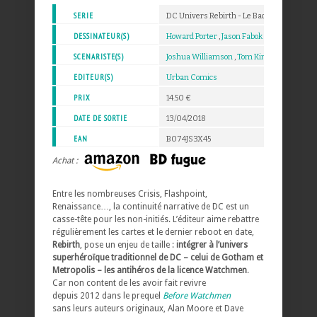
SERIE
DC Univers Rebirth - Le Badge
DESSINATEUR(S)
Howard Porter
,
Jason Fabok
SCENARISTE(S)
Joshua Williamson
,
Tom King
EDITEUR(S)
Urban Comics
PRIX
14.50 €
DATE DE SORTIE
13/04/2018
EAN
B074JS3X45
Achat :
Entre les nombreuses Crisis, Flashpoint,
Renaissance…, la continuité narrative de DC est un
casse-tête pour les non-initiés. L’éditeur aime rebattre
régulièrement les cartes et le dernier reboot en date,
Rebirth
, pose un enjeu de taille :
intégrer à l’univers
superhéroïque traditionnel de DC – celui de Gotham et
Metropolis – les antihéros de la licence Watchmen
.
Car non content de les avoir fait revivre
depuis 2012 dans le prequel
Before Watchmen
sans leurs auteurs originaux, Alan Moore et Dave