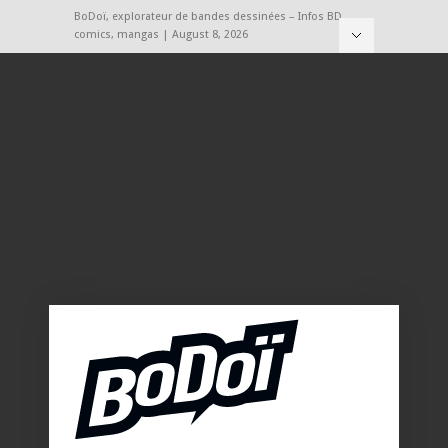
BoDoï, explorateur de bandes dessinées – Infos BD,
comics, mangas | August 8, 2026