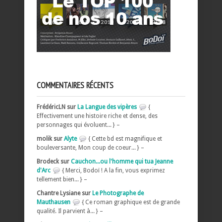
COMMENTAIRES RÉCENTS
FrédéricLN sur
La Langue des vipères
{
Effectivement une histoire riche et dense, des
personnages qui évoluent... } –
molik sur
Alyte
{ Cette bd est magnifique et
bouleversante, Mon coup de coeur... } –
Brodeck sur
Cauchon...ou l'homme qui tua Jeanne
d'Arc
{ Merci, Bodoï ! A la fin, vous exprimez
tellement bien... } –
Chantre Lysiane sur
Le Photographe de
Mauthausen
{ Ce roman graphique est de grande
qualité. Il parvient à... } –