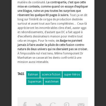
matière de continuité.
La contrepartie, c’est que cette
mise en contexte, comme quand on essaye d’expliquer
une blague, ruine un peu toutes les surprises que
réservent les quelque 80 pages à suivre.
Tout ça en dit
long sur l’intérêt de ce type de production destinée
surtout et avant tout aux fans complétistes… Ceux-là
apprécieront les innombrables clins d’œil,
easter eggs
et rebondissements, d’autant que DC a fait appel à
d’excellents dessinateurs maison pour mettre tout
cela en images. Pour le reste,
ce
Badge
ne parvient
jamais à faire avaler la pilule de cette fusion contre-
nature de deux univers qui ne devraient pas se croiser.
À l’impossible nul n’est tenu. Même l’omnipotent Dr
Manhattan se casserait les dents confronté à une
mission aussi intenable.
TAGS
Batman
science fiction
super-héros
Superman
watchmen