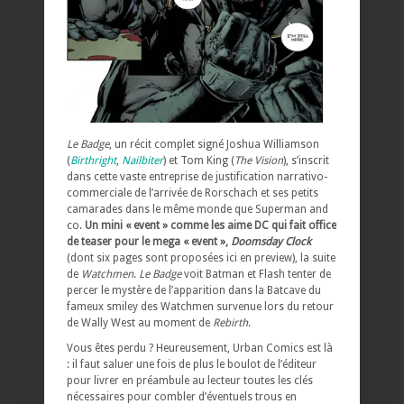
Le Badge
, un récit complet signé Joshua Williamson
(
Birthright
,
Nailbiter
) et Tom King (
The Vision
), s’inscrit
dans cette vaste entreprise de justification narrativo-
commerciale de l’arrivée de Rorschach et ses petits
camarades dans le même monde que Superman and
co.
Un mini « event » comme les aime DC qui fait office
de teaser pour le mega « event »,
Doomsday Clock
(dont six pages sont proposées ici en preview), la suite
de
Watchmen
.
Le Badge
voit Batman et Flash tenter de
percer le mystère de l’apparition dans la Batcave du
fameux smiley des Watchmen survenue lors du retour
de Wally West au moment de
Rebirth
.
Vous êtes perdu ? Heureusement, Urban Comics est là
: il faut saluer une fois de plus le boulot de l’éditeur
pour livrer en préambule au lecteur toutes les clés
nécessaires pour combler d’éventuels trous en