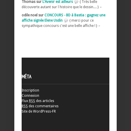
Thomas sur
L'Avenir est ailleurs
{ Très belle
découverte autant sur l histoire que le dessin.... } –
odile noel sur
CONCOURS - BD à Bastia : gagnez une
affiche signée Elene Usdin
{ merci pour ce
sympathique concours c'est une belle affiche ! } –
MÉTA
Inscription
Connexion
Flux
RSS
des articles
RSS
des commentaires
Site de WordPress-FR