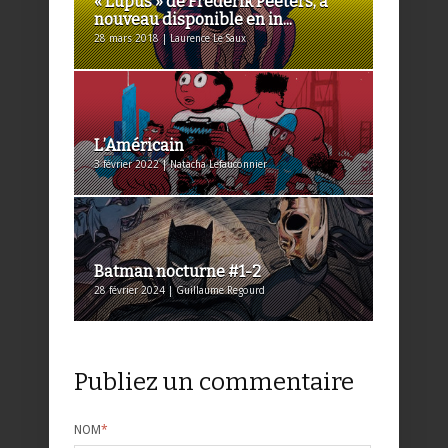
« Lupus » de Frederik Peeters, à
nouveau disponible en in...
28 mars 2018 | Laurence Le Saux
L’Américain
3 février 2022 | Natacha Lefauconnier
Batman nocturne #1-2
28 février 2024 | Guillaume Regourd
Publiez un commentaire
NOM
*