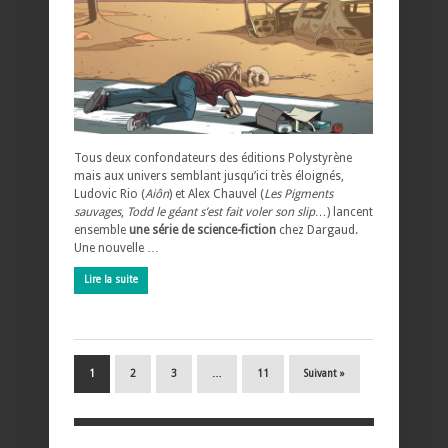
Tous deux confondateurs des éditions Polystyrène
mais aux univers semblant jusqu’ici très éloignés,
Ludovic Rio (
Aiôn
) et Alex Chauvel (
Les Pigments
sauvages
,
Todd le géant s’est fait voler son slip…
) lancent
ensemble
une série de science-fiction
chez Dargaud.
Une nouvelle …
Lire la suite
1
2
3
…
11
Suivant »