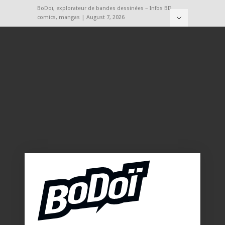
BoDoï, explorateur de bandes dessinées – Infos BD,
comics, mangas | August 7, 2026