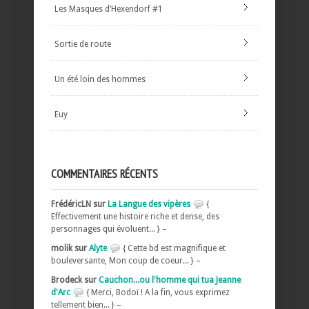
Les Masques d’Hexendorf #1
Sortie de route
Un été loin des hommes
Euy
COMMENTAIRES RÉCENTS
FrédéricLN sur
La Langue des vipères
{
Effectivement une histoire riche et dense, des
personnages qui évoluent... } –
molik sur
Alyte
{ Cette bd est magnifique et
bouleversante, Mon coup de coeur... } –
Brodeck sur
Cauchon...ou l'homme qui tua Jeanne
d'Arc
{ Merci, Bodoï ! A la fin, vous exprimez
tellement bien... } –