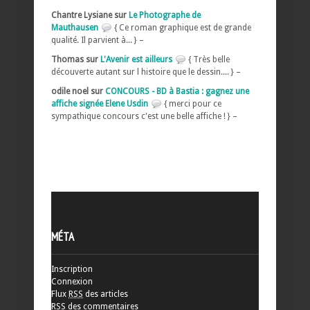
Chantre Lysiane sur
Le Photographe de
Mauthausen
{ Ce roman graphique est de grande
qualité. Il parvient à... } –
Thomas sur
L'Avenir est ailleurs
{ Très belle
découverte autant sur l histoire que le dessin.... } –
odile noel sur
CONCOURS - BD à Bastia : gagnez une
affiche signée Elene Usdin
{ merci pour ce
sympathique concours c'est une belle affiche ! } –
MÉTA
Inscription
Connexion
Flux
RSS
des articles
RSS
des commentaires