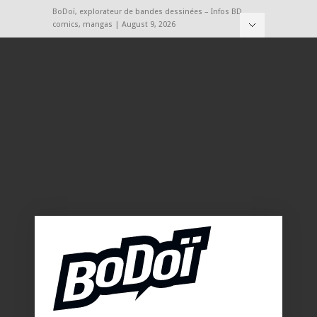
BoDoï, explorateur de bandes dessinées – Infos BD,
comics, mangas | August 9, 2026