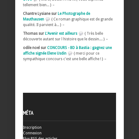
tellement bien... } –
Chantre Lysiane sur
Le Photographe de
Mauthausen
{ Ce roman graphique est de grande
qualité. Il parvient à... } –
Thomas sur
L'Avenir est ailleurs
{ Très belle
découverte autant sur l histoire que le dessin.... } –
odile noel sur
CONCOURS - BD à Bastia : gagnez une
affiche signée Elene Usdin
{ merci pour ce
sympathique concours c'est une belle affiche ! } –
MÉTA
Inscription
Connexion
Flux
RSS
des articles