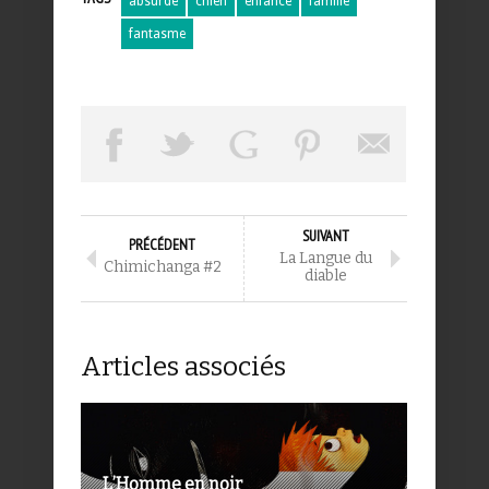
absurde
chien
enfance
famille
fantasme
SUIVANT
PRÉCÉDENT
La Langue du
Chimichanga #2
diable
Articles associés
L’Homme en noir