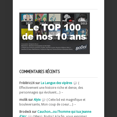
COMMENTAIRES RÉCENTS
FrédéricLN sur
La Langue des vipères
{
Effectivement une histoire riche et dense, des
personnages qui évoluent... } –
molik sur
Alyte
{ Cette bd est magnifique et
bouleversante, Mon coup de coeur... } –
Brodeck sur
Cauchon...ou l'homme qui tua Jeanne
d'Arc
{ Merci, Bodoï ! A la fin, vous exprimez