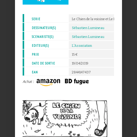
SERIE
Le Chien de la voisine et Le Retour du chien
DESSINATEUR(S)
Sébastien Lumineau
SCENARISTE(S)
Sébastien Lumineau
EDITEUR(S)
L'Association
PRIX
15 €
DATE DE SORTIE
19/04/2019
EAN
2844147437
Achat :