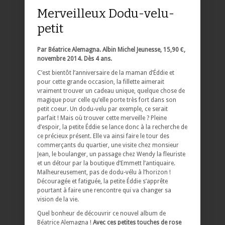
Merveilleux Dodu-velu-
petit
Par Béatrice Alemagna. Albin Michel Jeunesse, 15,90 €,
novembre 2014. Dès 4 ans.
C’est bientôt l’anniversaire de la maman d’Éddie et
pour cette grande occasion, la fillette aimerait
vraiment trouver un cadeau unique, quelque chose de
magique pour celle qu’elle porte très fort dans son
petit coeur. Un dodu-velu par exemple, ce serait
parfait ! Mais où trouver cette merveille ? Pleine
d’espoir, la petite Éddie se lance donc à la recherche de
ce précieux présent. Elle va ainsi faire le tour des
commerçants du quartier, une visite chez monsieur
Jean, le boulanger, un passage chez Wendy la fleuriste
et un détour par la boutique d’Emmett l’antiquaire.
Malheureusement, pas de dodu-vélu à l’horizon !
Découragée et fatiguée, la petite Éddie s’apprête
pourtant à faire une rencontre qui va changer sa
vision de la vie.
Quel bonheur de découvrir ce nouvel album de
Béatrice Alemagna !
Avec ces petites touches de rose