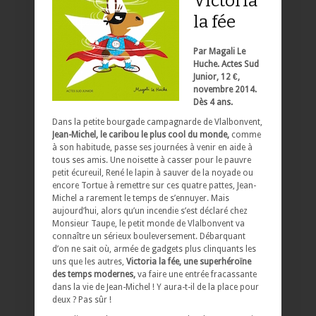
Victoria
la fée
Par Magali Le
Huche. Actes Sud
Junior, 12 €,
novembre 2014.
Dès 4 ans.
Dans la petite bourgade campagnarde de Vlalbonvent,
Jean-Michel, le caribou le plus cool du monde,
comme
à son habitude, passe ses journées à venir en aide à
tous ses amis. Une noisette à casser pour le pauvre
petit écureuil, René le lapin à sauver de la noyade ou
encore Tortue à remettre sur ces quatre pattes, Jean-
Michel a rarement le temps de s’ennuyer. Mais
aujourd’hui, alors qu’un incendie s’est déclaré chez
Monsieur Taupe, le petit monde de Vlalbonvent va
connaître un sérieux bouleversement. Débarquant
d’on ne sait où, armée de gadgets plus clinquants les
uns que les autres,
Victoria la fée, une superhéroïne
des temps modernes,
va faire une entrée fracassante
dans la vie de Jean-Michel ! Y aura-t-il de la place pour
deux ? Pas sûr !