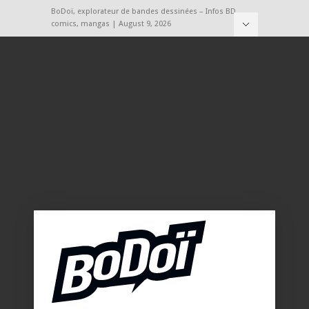
BoDoï, explorateur de bandes dessinées – Infos BD,
comics, mangas | August 9, 2026