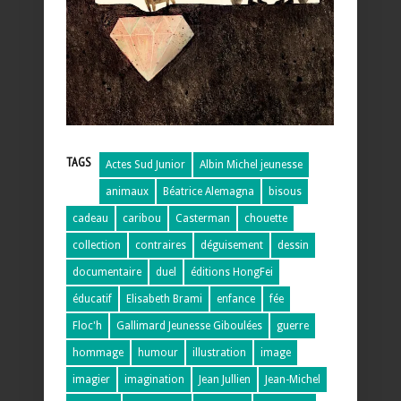
TAGS
Actes Sud Junior
Albin Michel jeunesse
animaux
Béatrice Alemagna
bisous
cadeau
caribou
Casterman
chouette
collection
contraires
déguisement
dessin
documentaire
duel
éditions HongFei
éducatif
Elisabeth Brami
enfance
fée
Floc'h
Gallimard Jeunesse Giboulées
guerre
hommage
humour
illustration
image
imagier
imagination
Jean Jullien
Jean-Michel