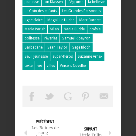
jeunesse
Jon Klassen
L'Agrume
la belle vie
Le Coin des enfants
Les Grandes Personnes
ligne claire
Magali Le Huche
Marc Barnett
Marie Paruit
Milan
Nadia Budde
poésie
politesse
rêveries
Samuel Ribeyron
Sarbacane
Sean Taylor
Sege Bloch
Seuil Jeunesse
super-héros
Suzanne Arhex
texte
vie
villes
Vincent Cuvellier
PRÉCÉDENT
Les Reines de
SUIVANT
sang –
Little Tulip