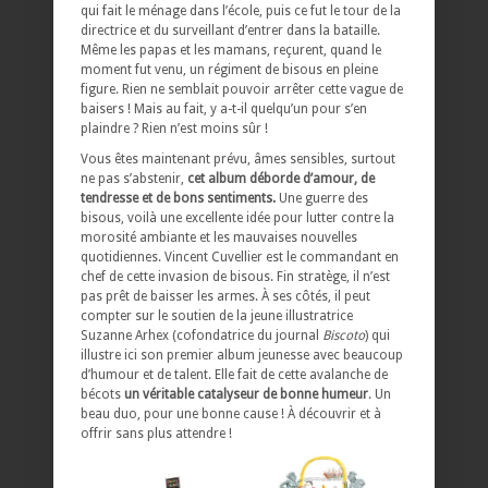
qui fait le ménage dans l’école, puis ce fut le tour de la
directrice et du surveillant d’entrer dans la bataille.
Même les papas et les mamans, reçurent, quand le
moment fut venu, un régiment de bisous en pleine
figure. Rien ne semblait pouvoir arrêter cette vague de
baisers ! Mais au fait, y a-t-il quelqu’un pour s’en
plaindre ? Rien n’est moins sûr !
Vous êtes maintenant prévu, âmes sensibles, surtout
ne pas s’abstenir,
cet album déborde d’amour, de
tendresse et de bons sentiments.
Une guerre des
bisous, voilà une excellente idée pour lutter contre la
morosité ambiante et les mauvaises nouvelles
quotidiennes. Vincent Cuvellier est le commandant en
chef de cette invasion de bisous. Fin stratège, il n’est
pas prêt de baisser les armes. À ses côtés, il peut
compter sur le soutien de la jeune illustratrice
Suzanne Arhex (cofondatrice du journal
Biscoto
) qui
illustre ici son premier album jeunesse avec beaucoup
d’humour et de talent. Elle fait de cette avalanche de
bécots
un véritable catalyseur de bonne humeur
. Un
beau duo, pour une bonne cause ! À découvrir et à
offrir sans plus attendre !