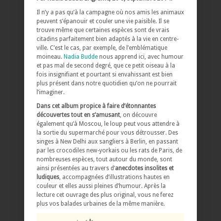
Il n’y a pas qu’à la campagne où nos amis les animaux
peuvent s’épanouir et couler une vie paisible. Il se
trouve même que certaines espèces sont de vrais
citadins parfaitement bien adaptés à la vie en centre-
ville. C’est le cas, par exemple, de l’emblématique
moineau.
Nadia Budde
nous apprend ici, avec humour
et pas mal de second degré, que ce petit oiseau à la
fois insignifiant et pourtant si envahissant est bien
plus présent dans notre quotidien qu’on ne pourrait
l’imaginer.
Dans cet album propice à faire d’étonnantes
découvertes tout en s’amusant
, on découvre
également qu’à Moscou, le loup peut vous attendre à
la sortie du supermarché pour vous détrousser. Des
singes à New Delhi aux sangliers à Berlin, en passant
par les crocodiles new-yorkais ou les rats de Paris, de
nombreuses espèces, tout autour du monde, sont
ainsi présentées au travers d’
anecdotes insolites et
ludiques
, accompagnées d’illustrations hautes en
couleur et elles aussi pleines d’humour. Après la
lecture cet ouvrage des plus original, vous ne ferez
plus vos balades urbaines de la même manière.