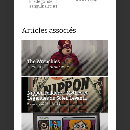
Frédégonde, la
sanguinaire #1
Articles associés
The Wrenchies
11 mai 2016 | Benjamin Roure
Nippon Folklore – Mythes et
Légendes du Soleil Levant...
9 octobre 2019 | Rémi I.