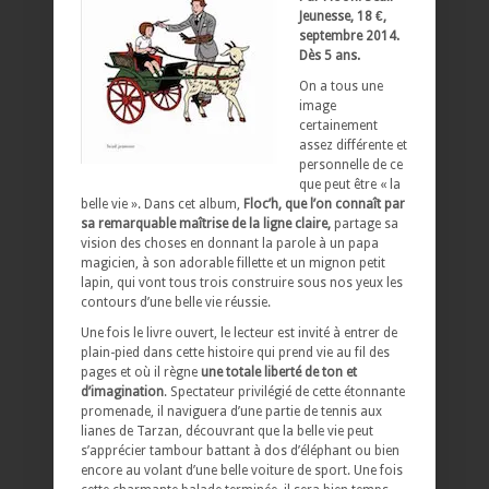
Jeunesse, 18 €,
septembre 2014.
Dès 5 ans.
On a tous une
image
certainement
assez différente et
personnelle de ce
que peut être « la
belle vie ». Dans cet album,
Floc’h, que l’on connaît par
sa remarquable maîtrise de la ligne claire,
partage sa
vision des choses en donnant la parole à un papa
magicien, à son adorable fillette et un mignon petit
lapin, qui vont tous trois construire sous nos yeux les
contours d’une belle vie réussie.
Une fois le livre ouvert, le lecteur est invité à entrer de
plain-pied dans cette histoire qui prend vie au fil des
pages et où il règne
une totale liberté de ton et
d’imagination
. Spectateur privilégié de cette étonnante
promenade, il naviguera d’une partie de tennis aux
lianes de Tarzan, découvrant que la belle vie peut
s’apprécier tambour battant à dos d’éléphant ou bien
encore au volant d’une belle voiture de sport. Une fois