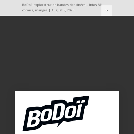
BoDoï, explorateur de bandes dessinées – Infos BD,
comics, mangas | August 8, 2026