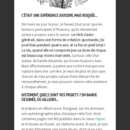
C’ÉTAIT UNE EXPÉRIENCE JOUISSIVE, MAIS RISQUÉE…
J’écrivais au jour le jour, je faisais tout pour que les
lecteurs participent à l’histoire, qu’ils deviennent
acteurs-joueurs sans le savoir.
Le récit s’auto-
générait, dans une forme de création spontanée. J’ai
joué Dieu pendant quatre ans, et ce fut un pied total !
La vie, quand elle ne comporte pas sa dose de risque,
est beaucoup moins marrante.
Surtout celle d’un
auteur de bande dessinée, qui bosse toujours seul…
Mais effectivement, je pense que ce livre marque une
rupture dans ma carrière. Je veux de plus en plus que
chacun de mes projets naisse d’une démarche de
renouvellement. Je veux pouvoir revivre cette aventure
à chaque album.
JUSTEMENT, QUELS SONT VOS PROJETS ? EN BANDE
DESSINÉE, OU AILLEURS…
Je prépare un album pour Dargaud, sur les animaux,
une autobiographie plus classique cette fois, dont
certaines pages ont été publiées dans la revue
Papier
.
Je m’essaie au fusain, au réalisme aussi. Et puis, je suis
en train d’imaginer une sorte de jeu, dont je ne sais