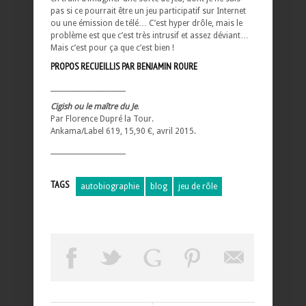
pas si ce pourrait être un jeu participatif sur Internet
ou une émission de télé… C’est hyper drôle, mais le
problème est que c’est très intrusif et assez déviant…
Mais c’est pour ça que c’est bien !
PROPOS RECUEILLIS PAR BENJAMIN ROURE
______________________
Cigish ou le maître du Je
.
Par Florence Dupré la Tour.
Ankama/Label 619, 15,90 €, avril 2015.
______________________
TAGS
autobiographie
blog
jeu de rôle