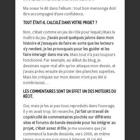
Ma soeur le dit dans l’album : tout bon mensonge doit
être accompagné d’une confidence.
TOUT ÉTAIT-IL CALCULÉ DANS VOTRE PROJET ?
Non, c’était comme un jeu de rôle pour lequel j’étais le
maître du jeu.
J’avais posé quelques jalons dans mon
histoire et j’essayais de faire en sorte que les lecteurs
s’y rendent. Je les provoquais pour les guider et les
faire interagir dans ma vie.
Mais tout n’a pas toujours
fonctionné. Par exemple, au début du blog, je
dessinais super mal afin qu’on attaque mon dessin, et
j’avais prévu ensuite de poster des planches superbes.
Mais les critiques sur mon dessin n’ont pas été si
nombreuses…
LES COMMENTAIRES SONT EN EFFET UN DES MOTEURS DU
RÉCIT.
Oui, mais je les ai pas tous reproduits dans l’ouvrage,
il y en avait trop. En revanche,
j’ai fait un travail de
copié/collé de commentaires piochés sur différents
sites et forums de bande dessinée pour les intégrer au
projet, c’était assez drôle
. Je me souviens que j’ai
commencé la bande dessinée, vers 2000, en même
temps que je me suis mise à Internet. Et j’ai été