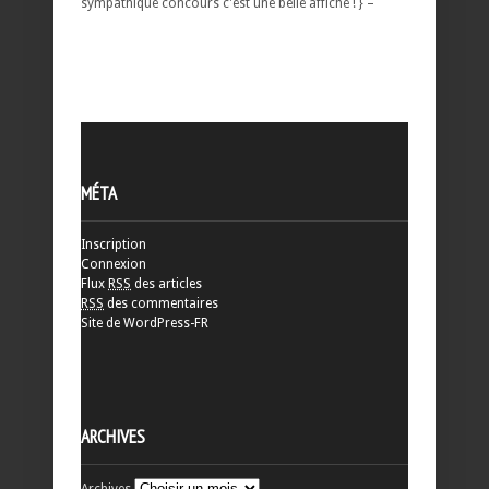
sympathique concours c'est une belle affiche ! } –
MÉTA
Inscription
Connexion
Flux
RSS
des articles
RSS
des commentaires
Site de WordPress-FR
ARCHIVES
Archives