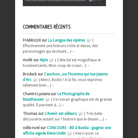
COMMENTAIRES RÉCENTS
FrédéricLN sur
La Langue des vipères
{
Effectivement une histoire riche et dense, des
personnages qui évoluent... } –
molik sur
Alyte
{ Cette bd est magnifique et
bouleversante, Mon coup de coeur... } –
Brodeck sur
Cauchon...ou l'homme qui tua Jeanne
d'Arc
{ Merci, Bodoï ! A la fin, vous exprimez
tellement bien... } –
Chantre Lysiane sur
Le Photographe de
Mauthausen
{ Ce roman graphique est de grande
qualité. Il parvient à... } –
Thomas sur
L'Avenir est ailleurs
{ Très belle
découverte autant sur l histoire que le dessin.... } –
odile noel sur
CONCOURS - BD à Bastia : gagnez une
affiche signée Elene Usdin
{ merci pour ce