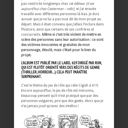
pas resté très longtemps chez cet éditeur
[il est
aujourd’hui chez Casterman – ndlr]
, et j’ai ensuite
travaillé avec différentes personnes là-bas. Je dois
avouer que je ne lui a pas tout dit de mon projet au
départ. Mais il était convenu que j’allais l’inclure dans
l’histoire, ainsi que certains de ses confrères et
concurrents.
Même si c’est très violent de mettre en
scène des personnes sans leur autorisation : ce sont
des victimes innocentes et gratuites de mon
personnage, désolé, mais c’était pour le bien du
projet.
L’ALBUM EST PUBLIÉ PAR LE LABEL 619 DIRIGÉ PAR RUN,
QUI EST PLUTÔT ORIENTÉ VERS DES RÉCITS DE GENRE
(THRILLER, HORREUR…). CELA PEUT PARAÎTRE
SURPRENANT.
C’est le thème du jeu de rôle qui relie Cigish à 619.
Encore aujourd’hui, le jeu de rôle est méconnu,
beaucoup pensent qu’il n’est pratiqué que par des
personnes vulgaires, pire que des geeks. Alors que je
n’ai jamais joué qu’avec des intellos !