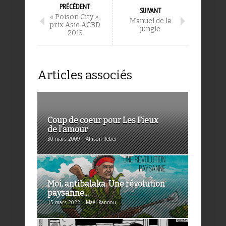
PRÉCÉDENT
SUIVANT
« Poison City »,
Manuel de la
prix Asie ACBD
jungle
2015
Articles associés
Coup de coeur pour Les Fieux
de l’amour
30 mars 2009 | Allison Reber
Moi, antibalaka. Une révolution
paysanne...
15 mars 2022 | Maël Rannou