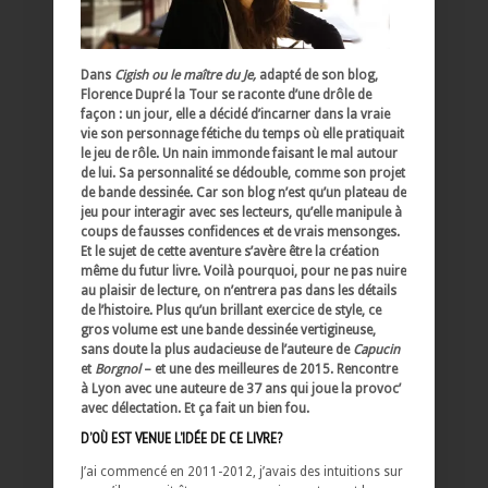
Dans
Cigish ou le maître du Je,
adapté de son blog,
Florence Dupré la Tour se raconte d’une drôle de
façon : un jour, elle a décidé d’incarner dans la vraie
vie son personnage fétiche du temps où elle pratiquait
le jeu de rôle. Un nain immonde faisant le mal autour
de lui. Sa personnalité se dédouble, comme son projet
de bande dessinée. Car son blog n’est qu’un plateau de
jeu pour interagir avec ses lecteurs, qu’elle manipule à
coups de fausses confidences et de vrais mensonges.
Et le sujet de cette aventure s’avère être la création
même du futur livre. Voilà pourquoi, pour ne pas nuire
au plaisir de lecture, on n’entrera pas dans les détails
de l’histoire. Plus qu’un brillant exercice de style, ce
gros volume est une bande dessinée vertigineuse,
sans doute la plus audacieuse de l’auteure de
Capucin
et
Borgnol
– et une des meilleures de 2015. Rencontre
à Lyon avec une auteure de 37 ans qui joue la provoc’
avec délectation. Et ça fait un bien fou.
D’OÙ EST VENUE L’IDÉE DE CE LIVRE?
J’ai commencé en 2011-2012, j’avais des intuitions sur