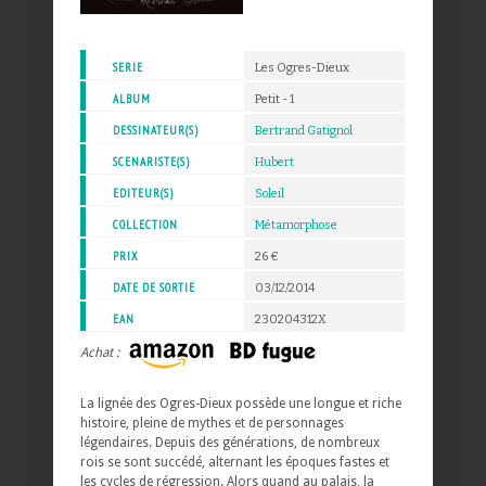
SERIE
Les Ogres-Dieux
ALBUM
Petit - 1
DESSINATEUR(S)
Bertrand Gatignol
SCENARISTE(S)
Hubert
EDITEUR(S)
Soleil
COLLECTION
Métamorphose
PRIX
26 €
DATE DE SORTIE
03/12/2014
EAN
230204312X
Achat :
La lignée des Ogres-Dieux possède une longue et riche
histoire, pleine de mythes et de personnages
légendaires. Depuis des générations, de nombreux
rois se sont succédé, alternant les époques fastes et
les cycles de régression. Alors quand au palais, la