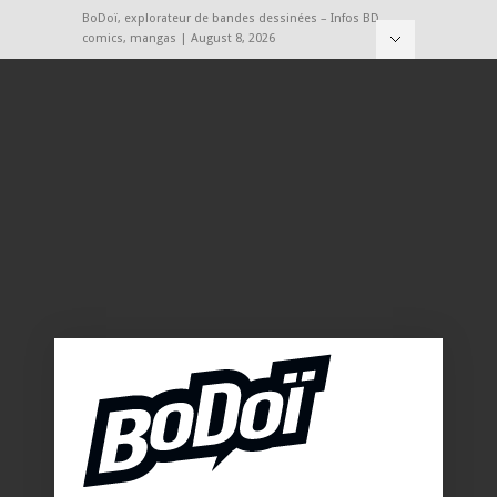
BoDoï, explorateur de bandes dessinées – Infos BD,
comics, mangas | August 8, 2026