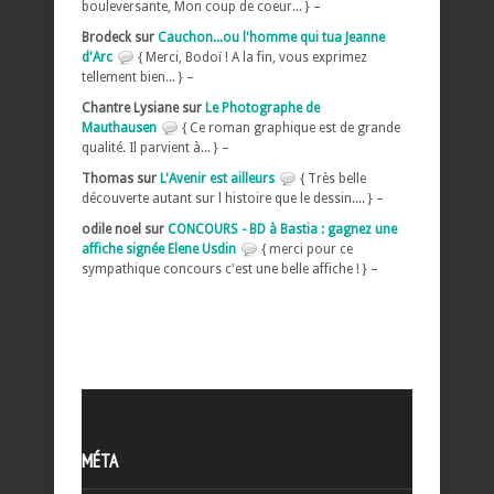
bouleversante, Mon coup de coeur... } –
Brodeck sur
Cauchon...ou l'homme qui tua Jeanne
d'Arc
{ Merci, Bodoï ! A la fin, vous exprimez
tellement bien... } –
Chantre Lysiane sur
Le Photographe de
Mauthausen
{ Ce roman graphique est de grande
qualité. Il parvient à... } –
Thomas sur
L'Avenir est ailleurs
{ Très belle
découverte autant sur l histoire que le dessin.... } –
odile noel sur
CONCOURS - BD à Bastia : gagnez une
affiche signée Elene Usdin
{ merci pour ce
sympathique concours c'est une belle affiche ! } –
MÉTA