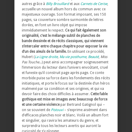
autres grâce à
Billy Brouillard
et aux
Carnets de Cerise
,
accueille un nouvel album hors du commun avec ce
majestueux ouvrage. Son format imposant, ses 150
pages, sa couverture sombre surmontée de lettres
dorées, en font un livre objet qui impose
immédiatement le respect.
Ce qui fait également son
originalité, c’est le mélange subtil de planches de
bande dessinée et de récits classiques, qui viennent
s’intercaler entre chaque chapitre pour exposer la vie
d’un des aïeuls de la famille.
En utilisant ce procédé,
Hubert (
La Ligne droite
,
Ma vie posthume
,
Beauté
,
Miss
Pas Touche.
..) peut ainsi accompagner soigneusement
l’immersion du lecteur dans l’univers envoûtant, cruel
et funeste qu’il construit page après page. Ce conte
morbide puise sa force dans les fondements des récits
initiatiques, et porte le focus sur la destinée d’un héros
malmené par sa condition et ses origines, et qui va
devoir faire des choix difficiles à assumer.
Cette fable
gothique est mise en images avec beaucoup de force
et une certaine violence
par Bertrand Gatignol qui –
on se souvient de
Pistouvi
– s’exprime aisément dans
d’efficaces planches noir et blanc. Voilà un album fort
et singulier, qui ravira les amateurs du genre, et
surprendra tous les lecteurs avertis qui auront la
curiosité de s’y plonger.