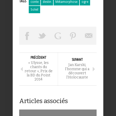
TAGS
conte
destin
Métamorphose
ogre
Soleil
PRÉCÉDENT
SUIVANT
« Ulysse, les
Jan Karski,
chants du
l’homme qui a
retour », Prix de
découvert
la BD du Point
l’Holocauste
2014
Articles associés