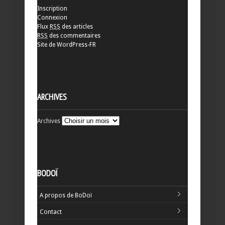
Inscription
Connexion
Flux
RSS
des articles
RSS
des commentaires
Site de WordPress-FR
ARCHIVES
Archives
BODOÏ
A propos de BoDoï
Contact