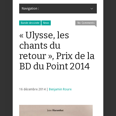
Navigation :
Hide Navigation
Accueil
Critiques
Bande dessinée
Comics
Jeunesse
Mangas
News
Bande dessinée
Comics
Manga
Jeunesse
Magazine
Bande dessinée
Comics
Jeunesse
Mangas
Bande dessinée
News
No Comments
« Ulysse, les
chants du
retour », Prix de la
BD du Point 2014
16 décembre 2014 |
Benjamin Roure