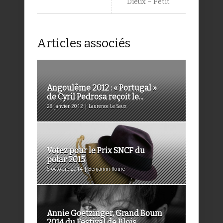
Dieux – Petit
Articles associés
Angoulême 2012 : « Portugal »
de Cyril Pedrosa reçoit le...
28 janvier 2012 | Laurence Le Saux
Votez pour le Prix SNCF du
polar 2015
6 octobre 2014 | Benjamin Roure
Annie Goetzinger, Grand Boum
2014 du Festival de Blois...