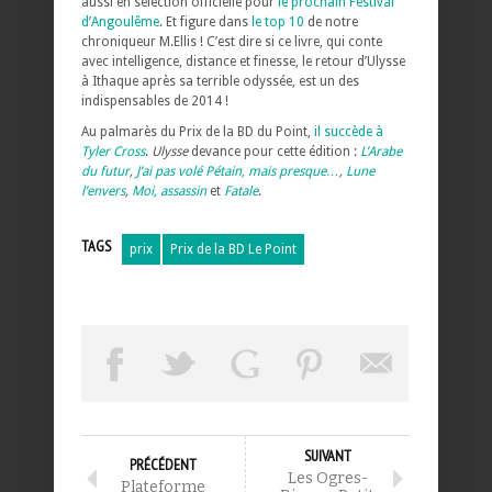
aussi en sélection officielle pour
le prochain Festival
d’Angoulême
. Et figure dans
le top 10
de notre
chroniqueur M.Ellis ! C’est dire si ce livre, qui conte
avec intelligence, distance et finesse, le retour d’Ulysse
à Ithaque après sa terrible odyssée, est un des
indispensables de 2014 !
Au palmarès du Prix de la BD du Point,
il succède
à
Tyler Cross
.
Ulysse
devance pour cette édition :
L’Arabe
du futur
,
J’ai pas volé Pétain, mais presque…
,
Lune
l’envers
,
Moi, assassin
et
Fatale
.
TAGS
prix
Prix de la BD Le Point
SUIVANT
PRÉCÉDENT
Les Ogres-
Plateforme