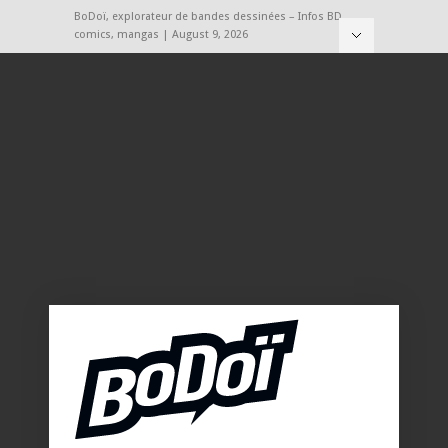
BoDoï, explorateur de bandes dessinées – Infos BD,
comics, mangas | August 9, 2026