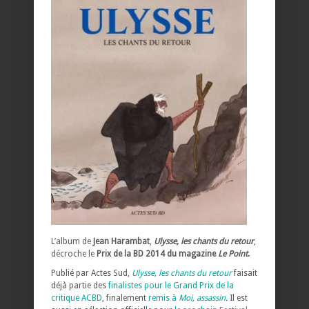
L’album de
Jean Harambat
,
Ulysse, les chants du retour
,
décroche le
Prix de la BD 2014 du magazine
Le Point
.
Publié par Actes Sud,
Ulysse, les chants du retour
faisait
déjà partie des
finalistes pour le Grand Prix de la
critique ACBD
, finalement
remis à
Moi, assassin
.
Il est