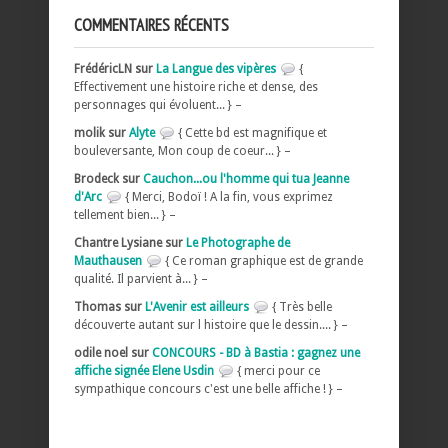
COMMENTAIRES RÉCENTS
FrédéricLN sur
La Langue des vipères
{
Effectivement une histoire riche et dense, des
personnages qui évoluent... } –
molik sur
Alyte
{ Cette bd est magnifique et
bouleversante, Mon coup de coeur... } –
Brodeck sur
Cauchon...ou l'homme qui tua Jeanne
d'Arc
{ Merci, Bodoï ! A la fin, vous exprimez
tellement bien... } –
Chantre Lysiane sur
Le Photographe de
Mauthausen
{ Ce roman graphique est de grande
qualité. Il parvient à... } –
Thomas sur
L'Avenir est ailleurs
{ Très belle
découverte autant sur l histoire que le dessin.... } –
odile noel sur
CONCOURS - BD à Bastia : gagnez une
affiche signée Elene Usdin
{ merci pour ce
sympathique concours c'est une belle affiche ! } –