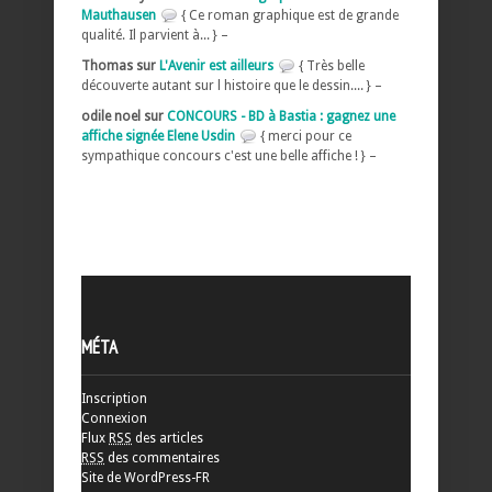
Mauthausen
{ Ce roman graphique est de grande
qualité. Il parvient à... } –
Thomas sur
L'Avenir est ailleurs
{ Très belle
découverte autant sur l histoire que le dessin.... } –
odile noel sur
CONCOURS - BD à Bastia : gagnez une
affiche signée Elene Usdin
{ merci pour ce
sympathique concours c'est une belle affiche ! } –
MÉTA
Inscription
Connexion
Flux
RSS
des articles
RSS
des commentaires
Site de WordPress-FR