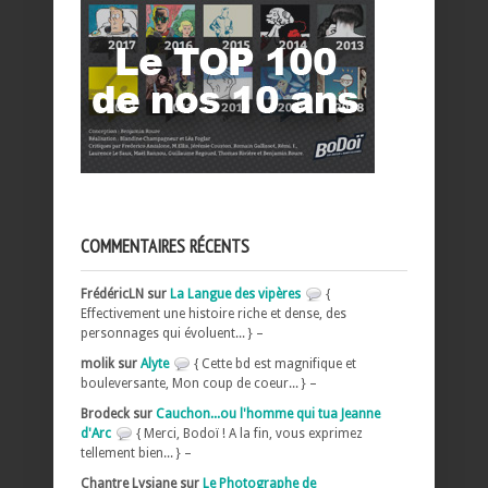
COMMENTAIRES RÉCENTS
FrédéricLN sur
La Langue des vipères
{
Effectivement une histoire riche et dense, des
personnages qui évoluent... } –
molik sur
Alyte
{ Cette bd est magnifique et
bouleversante, Mon coup de coeur... } –
Brodeck sur
Cauchon...ou l'homme qui tua Jeanne
d'Arc
{ Merci, Bodoï ! A la fin, vous exprimez
tellement bien... } –
Chantre Lysiane sur
Le Photographe de