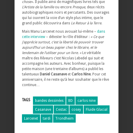
chose»
. Il publie ainsi de magnifiques livres tels que
L’Artiste de la famille
ou encore
Presque,
deux récits
autobiographiques noirs et percutants. Des ouvrages
qui lui ouvrent la voie d’un style plus intime, que le
grand public découvrira dans
Le Retour à la Terre
.
Mais Manu Larcenet nous avouait lui-même –
dans
cette interview
– détester le rôle d’éditeur :
« Ce que
j’apprécie surtout, c’est la liberté de pouvoir trouver
aujourd’hui un beau papier chez le libraire, et le
lendemain de l’utiliser pour un livre. »
Le véritable
maître des Rêveurs c’est Nicolas Lebedel qui suit et
accompagne les auteurs. Avec bonheur, puisque la
petite maison (une trentaine d’albums) a publié les
talentueux
Daniel Casanave
et
Carlos Nine
. Pour cet
anniversaire, il ne reste qu’à leur souhaiter que le rêve
continue…
TAGS
bandes dessinées
BD
carlos nine
Casanave
Cestac
cosey
Fluide Glacial
Larcenet
tardi
Trondheim