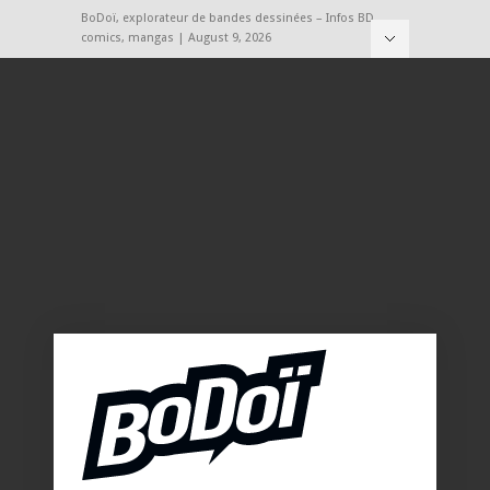
BoDoï, explorateur de bandes dessinées – Infos BD,
comics, mangas | August 9, 2026