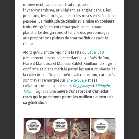
mouvement, sans que le trait ne joue sur
l’hyperdynamisme, privilégiant les angles de vue, les
positions, les chorégraphies et les mises en scène bien
pensées. La
multitude de détails
et la
mise en couleurs
texturée
agrémentent remarquablement chaque
planche. Le design rond et tendre des personnages
aux proportions pleines de charme finit de ravir la
rétine.
Alors qu’il vient de rejoindre la tête du
Label 619
(récemment devenu indépendant) aux côtés de Run,
Florent Mandoux et Mathieu Bablet, Guillaume Singelin
confirme sa place méritée parmi les auteurs phares de
la collection… On peut même aller plus loin, car après
son travail remarqué sur
The Grocery
et ses
collaborations aux collectifs
Doggybags
et
Midnight
Tales
, il signe là
une œuvre d’une force et d’un éclat
rares qui le positionne parmi les meilleurs auteurs de
sa génération
.