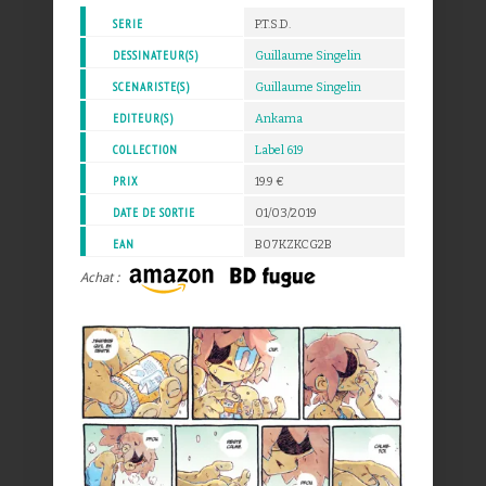
SERIE
P.T.S.D.
DESSINATEUR(S)
Guillaume Singelin
SCENARISTE(S)
Guillaume Singelin
EDITEUR(S)
Ankama
COLLECTION
Label 619
PRIX
19.9 €
DATE DE SORTIE
01/03/2019
EAN
B07KZKCG2B
Achat :