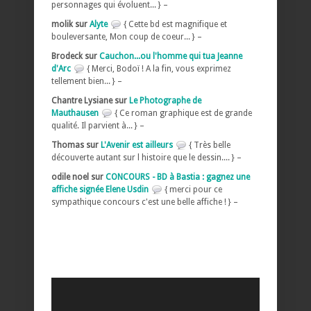
personnages qui évoluent... } –
molik sur
Alyte
{ Cette bd est magnifique et
bouleversante, Mon coup de coeur... } –
Brodeck sur
Cauchon...ou l'homme qui tua Jeanne
d'Arc
{ Merci, Bodoï ! A la fin, vous exprimez
tellement bien... } –
Chantre Lysiane sur
Le Photographe de
Mauthausen
{ Ce roman graphique est de grande
qualité. Il parvient à... } –
Thomas sur
L'Avenir est ailleurs
{ Très belle
découverte autant sur l histoire que le dessin.... } –
odile noel sur
CONCOURS - BD à Bastia : gagnez une
affiche signée Elene Usdin
{ merci pour ce
sympathique concours c'est une belle affiche ! } –