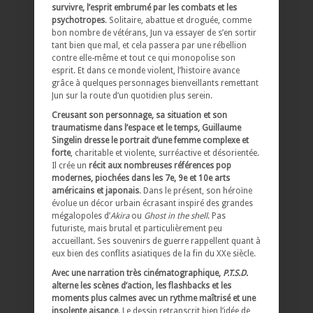
survivre, l’esprit embrumé par les combats et les
psychotropes
. Solitaire, abattue et droguée, comme
bon nombre de vétérans, Jun va essayer de s’en sortir
tant bien que mal, et cela passera par une rébellion
contre elle-même et tout ce qui monopolise son
esprit. Et dans ce monde violent, l’histoire avance
grâce à quelques personnages bienveillants remettant
Jun sur la route d’un quotidien plus serein.
Creusant son personnage, sa situation et son
traumatisme dans l’espace et le temps, Guillaume
Singelin dresse le portrait d’une femme complexe et
forte
, charitable et violente, surréactive et désorientée.
Il crée un
récit aux nombreuses références pop
modernes, piochées dans les 7e, 9e et 10e arts
américains et japonais
. Dans le présent, son héroïne
évolue un décor urbain écrasant inspiré des grandes
mégalopoles d’
Akira
ou
Ghost in the shell
. Pas
futuriste, mais brutal et particulièrement peu
accueillant. Ses souvenirs de guerre rappellent quant à
eux bien des conflits asiatiques de la fin du XXe siècle.
Avec une narration très cinématographique,
P.T.S.D.
alterne les scènes d’action, les flashbacks et les
moments plus calmes
avec un rythme maîtrisé et une
insolente aisance
. Le dessin retranscrit bien l’idée de