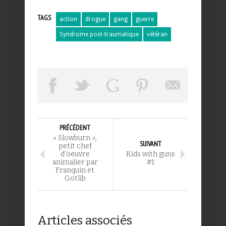
TAGS
action
drogue
gang
guerre
Syndrome post-traumatique
vétéran
PRÉCÉDENT
« Slowburn »,
SUIVANT
petit chef
d’oeuvre
Kids with guns
animalier par
#1
Franquin et
Gotlib
Articles associés