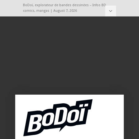
BoDoï, explorateur de bandes dessinées – Infos BD,
comics, mangas | August 7, 2026