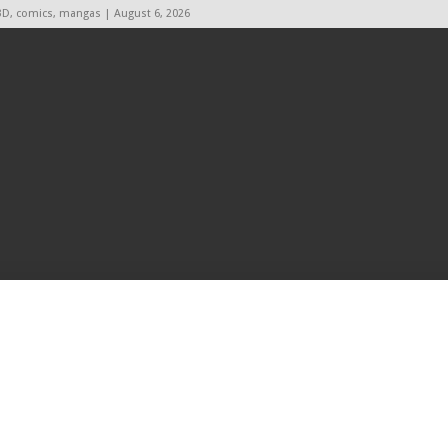
BD, comics, mangas | August 6, 2026