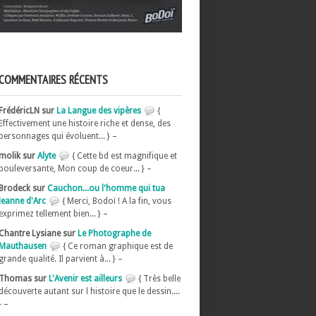
COMMENTAIRES RÉCENTS
FrédéricLN sur
La Langue des vipères
{
Effectivement une histoire riche et dense, des
personnages qui évoluent... } –
molik sur
Alyte
{ Cette bd est magnifique et
bouleversante, Mon coup de coeur... } –
Brodeck sur
Cauchon...ou l'homme qui tua
Jeanne d'Arc
{ Merci, Bodoï ! A la fin, vous
exprimez tellement bien... } –
Chantre Lysiane sur
Le Photographe de
Mauthausen
{ Ce roman graphique est de
grande qualité. Il parvient à... } –
Thomas sur
L'Avenir est ailleurs
{ Très belle
découverte autant sur l histoire que le dessin....
} –