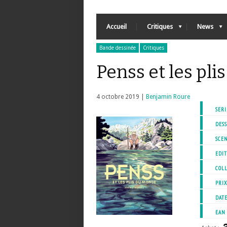
Accueil
Critiques
News
Bande dessinée
Critiques
Penss et les pl
4 octobre 2019 |
Benjamin Roure
SERI
DESS
SCEN
EDIT
COL
PRI
DATE
EAN