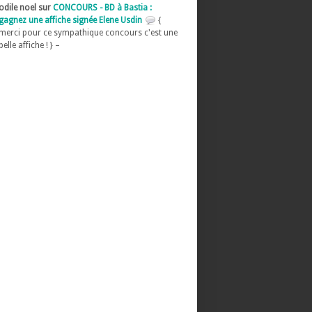
odile noel sur
CONCOURS - BD à Bastia :
gagnez une affiche signée Elene Usdin
{
merci pour ce sympathique concours c'est une
belle affiche ! } –