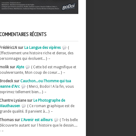
COMMENTAIRES RÉCENTS
FrédéricLN sur
La Langue des vipères
{
Effectivement une histoire riche et dense, des
personnages qui évoluent... } –
molik sur
Alyte
{ Cette bd est magnifique et
bouleversante, Mon coup de coeur... } –
Brodeck sur
Cauchon...ou l'homme qui tua
Jeanne d'Arc
{ Merci, Bodoï ! A la fin, vous
exprimez tellement bien... } –
Chantre Lysiane sur
Le Photographe de
Mauthausen
{ Ce roman graphique est de
grande qualité. Il parvient à... } –
Thomas sur
L'Avenir est ailleurs
{ Très belle
découverte autant sur l histoire que le dessin....
} –