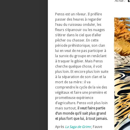
Achat :
Penss est un rêveur. Il préfère
passer des heures à regarder
l’eau du ruisseau onduler, les
fleurs s’épanouir ou les nuages
s’étirer dans le ciel que d’aller
pêcher ou chasser. En cette
période préhistorique, son clan
lui en veut de ne pas participer à
la survie du groupe en renâclant
à traquer le gibier. Mais Penss
cherche quelque chose, il voit
plus loin. Et encore plus loin suite
à la séparation de son clan et la
mort de sa mère : il va
comprendre le cycle de la vie des
végétaux et faire une première et
prometteuse expérience
d’agriculture. Penss voit plus loin
mais surtout,
il veut faire partie
d’un monde qu’il sait plus grand
et plus fort que lui, à tout jamais.
Après
La Saga de Grimr
, Fauve