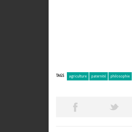
TAGS
agriculture
paternité
philosophie