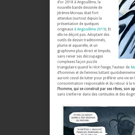
d’or 2018 à Angoulême, la
nouvelle bande dessinée de
Jérémie Moreau était fort
attendue (surtout depuis la
présentation de quelques
originaux
à Angoulême 2019
). Et
elle ne déçoit pas. Adoptant des
outils de dessin traditionnels,
plume et aquarelle, et un
graphisme plus direct et limpide,
sans renier ses découpages
complexes façon puzzle
triangulaire quand le récit l’exige, l’auteur de
Ma
d’hommes et de femmes luttant quotidiennement
auront cessé de lutter pour préférer une vie en
consommation responsable et du retour à la t
l’homme, qui se construit par ses rêves, son apt
sans s’enferrer dans des certitudes et des dog