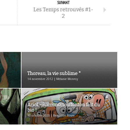
SUIVANT
Les Temps retrouvés #1-
2
Thoreau, la vie sublime *
14 novembre 2012 | Mélanie Monroy
Ariol – Ramono, ton tonton fait du
bio !
30 octobre 2020 | Benjamin Roure