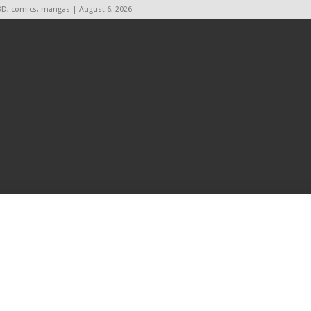
BD, comics, mangas | August 6, 2026