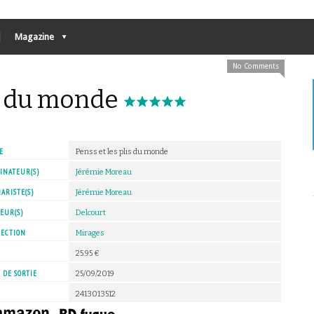
Magazine
No Comments
is du monde
E
Penss et les plis du monde
INATEUR(S)
Jérémie Moreau
ARISTE(S)
Jérémie Moreau
EUR(S)
Delcourt
LECTION
Mirages
X
25.95 €
 DE SORTIE
25/09/2019
2413013512