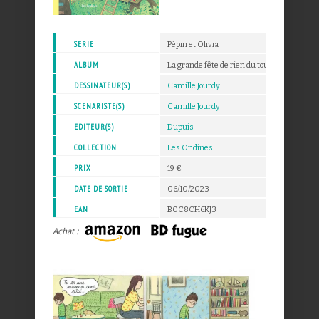
SERIE
Pépin et Olivia
ALBUM
La grande fête de rien du tout - 1
DESSINATEUR(S)
Camille Jourdy
SCENARISTE(S)
Camille Jourdy
EDITEUR(S)
Dupuis
COLLECTION
Les Ondines
PRIX
19 €
DATE DE SORTIE
06/10/2023
EAN
B0C8CH6KJ3
Achat :