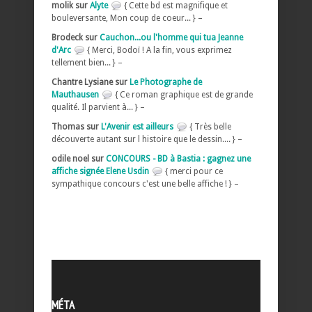
molik sur
Alyte
{ Cette bd est magnifique et
bouleversante, Mon coup de coeur... } –
Brodeck sur
Cauchon...ou l'homme qui tua Jeanne
d'Arc
{ Merci, Bodoï ! A la fin, vous exprimez
tellement bien... } –
Chantre Lysiane sur
Le Photographe de
Mauthausen
{ Ce roman graphique est de grande
qualité. Il parvient à... } –
Thomas sur
L'Avenir est ailleurs
{ Très belle
découverte autant sur l histoire que le dessin.... } –
odile noel sur
CONCOURS - BD à Bastia : gagnez une
affiche signée Elene Usdin
{ merci pour ce
sympathique concours c'est une belle affiche ! } –
MÉTA