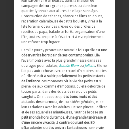
leur savoir-faire en bêtises, dans la maison de
campagne de leurs grands-parents ou dans leur
quartier lyonnais aux allures de village sans âge.
Construction de cabanes, séance de films en douce,
réparation calamiteuse de petite boulette, virée à la
fête foraine, odeur des crêpes ou des drôles de
recettes de papa, balade en forêt, organisation d’une
fête, tout est propice à s’évader et à vivre pleinement
une enfance trop fugace…
Camille Jourdy prouve une nouvelle fois qu’elle est
une
observatrice hors pair de ses contemporains
. Elle
l’avait montré avec la plus grande finesse dans ses
ouvrages pour adultes,
Rosalie Blum
ou
Juliette
. Elle ne
fait pas autre chose avec ce recueil d’histoires courtes
où elle réussit à
saisir parfaitement les petits instants
de l’enfance
, ces moments où la vie des petits est si
pleine, de jeux comme d’émotions, qu’elle déborde de
toutes parts, dans des éclats de rire ou de petits
sanglots. On rit beaucoup
des bons mots et des
attitudes des marmots
, de leurs idées géniales, et de
leurs relations avec les adultes. De son pinceau délicat
et de ses aquarelles minutieuses, l’autrice brosse
un
petit monde hors du temps, d’une grande tendresse et
d’une sincère vivacité, à contre-courant des BD
pétaradantes ou des univers fantastiques
: une vraie