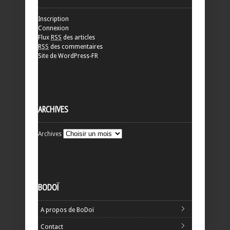
Inscription
Connexion
Flux
RSS
des articles
RSS
des commentaires
Site de WordPress-FR
ARCHIVES
Archives
BODOÏ
A propos de BoDoï
Contact