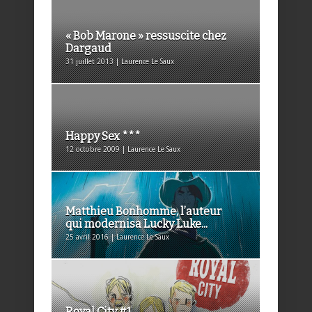
« Bob Marone » ressuscite chez
Dargaud
31 juillet 2013 | Laurence Le Saux
Happy Sex ***
12 octobre 2009 | Laurence Le Saux
Matthieu Bonhomme, l’auteur
qui modernisa Lucky Luke...
25 avril 2016 | Laurence Le Saux
Royal City #1