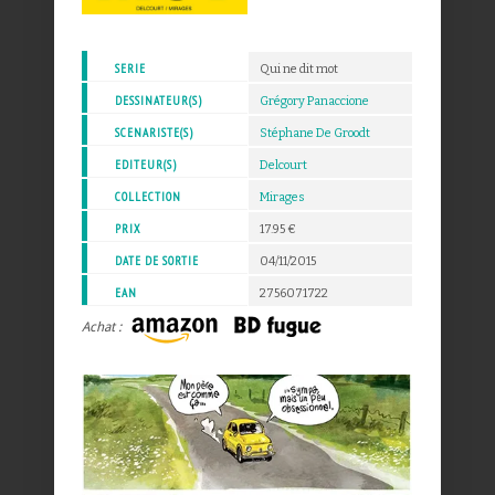
SERIE
Qui ne dit mot
DESSINATEUR(S)
Grégory Panaccione
SCENARISTE(S)
Stéphane De Groodt
EDITEUR(S)
Delcourt
COLLECTION
Mirages
PRIX
17.95 €
DATE DE SORTIE
04/11/2015
EAN
2756071722
Achat :