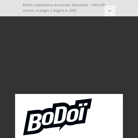
BoDoï, explorateur de bandes dessinées – Infos BD,
comics, mangas | August 6, 2026