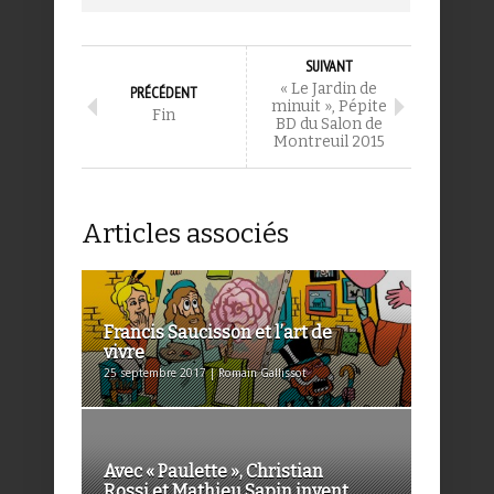
SUIVANT
« Le Jardin de
PRÉCÉDENT
minuit », Pépite
Fin
BD du Salon de
Montreuil 2015
Articles associés
Francis Saucisson et l’art de
vivre
25 septembre 2017 | Romain Gallissot
Avec « Paulette », Christian
Rossi et Mathieu Sapin invent...