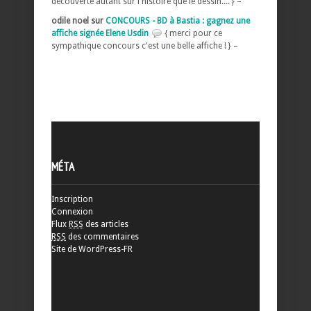
découverte autant sur l histoire que le dessin.... } –
odile noel sur
CONCOURS - BD à Bastia : gagnez une
affiche signée Elene Usdin
{ merci pour ce
sympathique concours c'est une belle affiche ! } –
MÉTA
Inscription
Connexion
Flux
RSS
des articles
RSS
des commentaires
Site de WordPress-FR