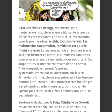
C’est une histoire étrange, mouvante
: John,
trentenaire en couple avec une séduisante brune, va
déjeuner chez les parents de celle-ci, et les rencontre
pour la première fois.
A table, tout sonne faux. Les
malentendus s’accumulent, l’ambiance est pour le
moins curieuse.
Le lendemain, notre héros se réveille,
seul, terriblement en retard, et cumule les handicaps
pour arriver à temps à un rendez-vous important. Des
inopportuns se mettent en travers de son chemin,
l’interrompent, le freinent, l’appelant
systématiquement par un autre nom que le sien !
Arrivé dans l’immeuble où son entretien a lieu, le jeune
homme lutte, encore. Il doit monter trente-huit étages
à pied, semble perdu, croise un groom cousin de
Spirou, puis retrouve des têtes connues, mais qu’il ne
peut identifier…
Surdoué et dyslexique, le Belge
Stéphane de Groodt
est acteur et chroniqueur (on l’a vu et entendu sur
Canal + et RTL), habile à jongler avec les mots. Le