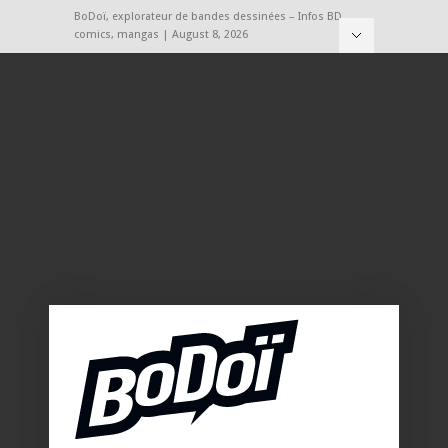
BoDoï, explorateur de bandes dessinées – Infos BD,
comics, mangas | August 8, 2026