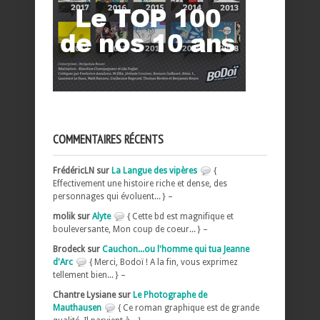
COMMENTAIRES RÉCENTS
FrédéricLN sur
La Langue des vipères
{
Effectivement une histoire riche et dense, des
personnages qui évoluent... } –
molik sur
Alyte
{ Cette bd est magnifique et
bouleversante, Mon coup de coeur... } –
Brodeck sur
Cauchon...ou l'homme qui tua Jeanne
d'Arc
{ Merci, Bodoï ! A la fin, vous exprimez
tellement bien... } –
Chantre Lysiane sur
Le Photographe de
Mauthausen
{ Ce roman graphique est de grande