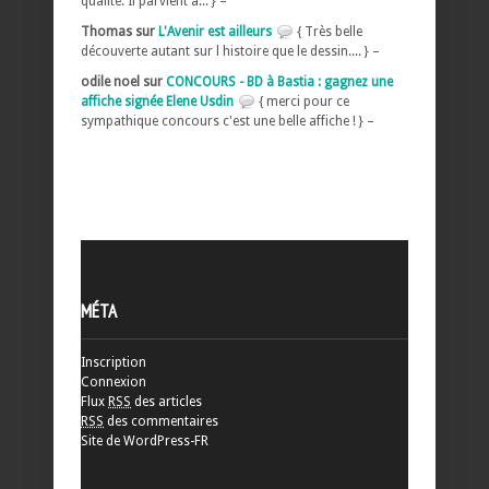
qualité. Il parvient à... } –
Thomas sur
L'Avenir est ailleurs
{ Très belle
découverte autant sur l histoire que le dessin.... } –
odile noel sur
CONCOURS - BD à Bastia : gagnez une
affiche signée Elene Usdin
{ merci pour ce
sympathique concours c'est une belle affiche ! } –
MÉTA
Inscription
Connexion
Flux
RSS
des articles
RSS
des commentaires
Site de WordPress-FR