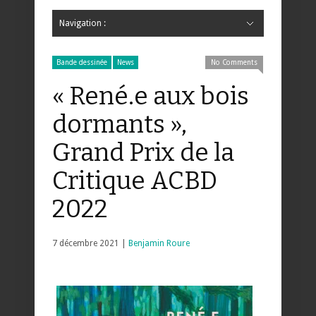
Navigation :
Hide Navigation
Accueil
Critiques
Bande dessinée
Comics
Jeunesse
Mangas
News
Bande dessinée
Comics
Manga
Jeunesse
Magazine
Bande dessinée
Comics
Jeunesse
Mangas
Bande dessinée
News
No Comments
« René.e aux bois
dormants »,
Grand Prix de la
Critique ACBD
2022
7 décembre 2021 |
Benjamin Roure