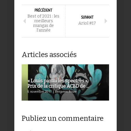
PRÉCÉDENT
Best of 2021 : les
SUIVANT
meilleurs
Ariol #17
mangas de
l’année
Articles associés
« Louis parmi les spectres »,
Prix de la critique ACBD de ...
8 novembre 2017 | Benjamin Roure
Publiez un commentaire