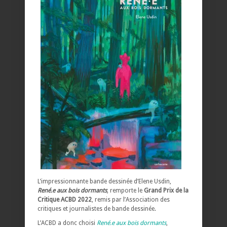
L’impressionnante bande dessinée d’Elene Usdin,
René.e aux bois dormants
, remporte le
Grand Prix de la
Critique ACBD 2022
, remis par l’Association des
critiques et journalistes de bande dessinée.
L’ACBD a donc choisi
René.e aux bois dormants
,