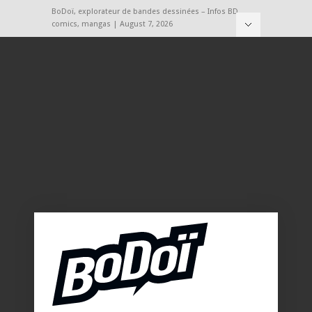
BoDoï, explorateur de bandes dessinées – Infos BD,
comics, mangas | August 7, 2026