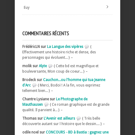
Euy
COMMENTAIRES RÉCENTS
FrédéricLN sur
La Langue des vipères
{
Effectivement une histoire riche et dense, des
personnages qui évoluent... } –
molik sur
Alyte
{ Cette bd est magnifique et
bouleversante, Mon coup de coeur... } –
Brodeck sur
Cauchon...ou l'homme qui tua Jeanne
d'Arc
{ Merci, Bodoï ! A la fin, vous exprimez
tellement bien... } –
Chantre Lysiane sur
Le Photographe de
Mauthausen
{ Ce roman graphique est de grande
qualité. Il parvient à... } –
Thomas sur
L'Avenir est ailleurs
{ Très belle
découverte autant sur l histoire que le dessin.... } –
odile noel sur
CONCOURS - BD à Bastia : gagnez une