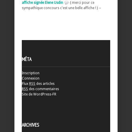
affiche signée Elene Usdin
{ merci pour ce
sympathique concours c'est une belle affiche ! } –
MÉTA
Inscription
Connexion
Flux
RSS
des articles
RSS
des commentaires
Site de WordPress-FR
ARCHIVES