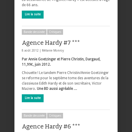
de 66 ans.
Lire la suite
Bande dessinée
Critiques
Agence Hardy #7 ***
8 août 2012 |
Mélanie Monroy
Par Annie Goetzinger et Pierre Christin, Dargaud,
11,99€, juin 2012.
Chouette ! Le tandem Pierre Christin/Annie Goetzinger
se reforme pour le septième tome des aventures de la
classieuse Edith Hardy et de son secrétaire, Victor
Maziero.
Une BD aussi agréable …
Lire la suite
Bande dessinée
Critiques
Agence Hardy #6 ***