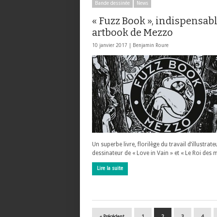
Bande dessinée
News
« Fuzz Book », indispensab
artbook de Mezzo
10 janvier 2017 |
Benjamin Roure
Un superbe livre, florilège du travail d’illustrate
dessinateur de « Love in Vain » et « Le Roi des
Lire la suite
« Précédent
1
2
3
4