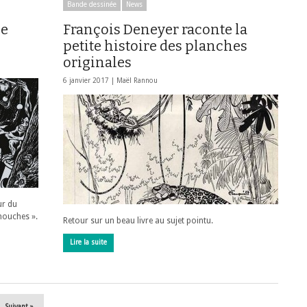
Bande dessinée
News
le
François Deneyer raconte la
petite histoire des planches
originales
6 janvier 2017 |
Maël Rannou
ur du
 mouches ».
Retour sur un beau livre au sujet pointu.
Lire la suite
Suivant »