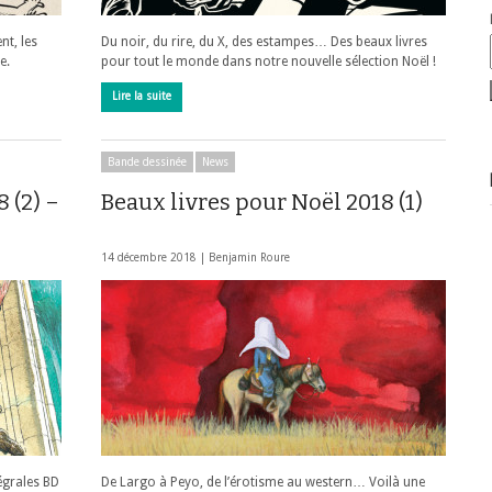
t, les
Du noir, du rire, du X, des estampes… Des beaux livres
e.
pour tout le monde dans notre nouvelle sélection Noël !
Lire la suite
Bande dessinée
News
 (2) –
Beaux livres pour Noël 2018 (1)
14 décembre 2018 |
Benjamin Roure
tégrales BD
De Largo à Peyo, de l’érotisme au western… Voilà une