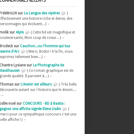
COMMENTAIRES RÉCENTS
FrédéricLN sur
La Langue des vipères
{
Effectivement une histoire riche et dense, des
personnages qui évoluent... } –
molik sur
Alyte
{ Cette bd est magnifique et
bouleversante, Mon coup de coeur... } –
Brodeck sur
Cauchon...ou l'homme qui tua
Jeanne d'Arc
{ Merci, Bodoï ! A la fin, vous
exprimez tellement bien... } –
Chantre Lysiane sur
Le Photographe de
Mauthausen
{ Ce roman graphique est de
grande qualité. Il parvient à... } –
Thomas sur
L'Avenir est ailleurs
{ Très belle
découverte autant sur l histoire que le dessin....
} –
odile noel sur
CONCOURS - BD à Bastia :
gagnez une affiche signée Elene Usdin
{
merci pour ce sympathique concours c'est une
belle affiche ! } –