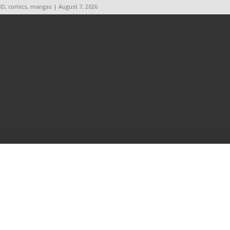
BD, comics, mangas | August 7, 2026