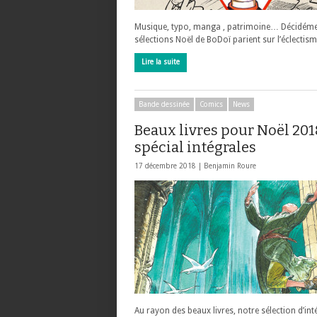
Musique, typo, manga , patrimoine… Décidémen
sélections Noël de BoDoï parient sur l’éclectism
Lire la suite
Bande dessinée
Comics
News
Beaux livres pour Noël 2018
spécial intégrales
17 décembre 2018 |
Benjamin Roure
Au rayon des beaux livres, notre sélection d’in