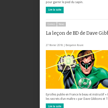
pour garnir le pied du sapin.
Lire la suite
Comics
News
La leçon de BD de Dave Gi
27 février 2018 |
Benjamin Roure
Eyrolles publie en France le beau et instructif «
les secrets d’un maître » par Dave Gibbons et T
Lire la suite