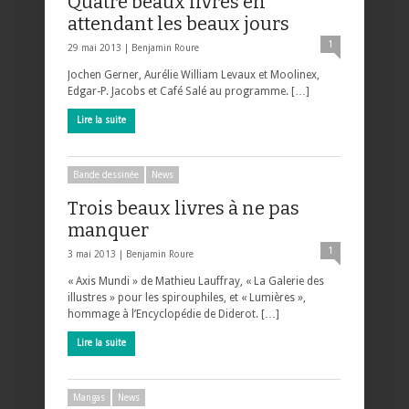
Quatre beaux livres en
attendant les beaux jours
1
29 mai 2013 |
Benjamin Roure
Jochen Gerner, Aurélie William Levaux et Moolinex,
Edgar-P. Jacobs et Café Salé au programme. […]
Lire la suite
Bande dessinée
News
Trois beaux livres à ne pas
manquer
1
3 mai 2013 |
Benjamin Roure
« Axis Mundi » de Mathieu Lauffray, « La Galerie des
illustres » pour les spirouphiles, et « Lumières »,
hommage à l’Encyclopédie de Diderot. […]
Lire la suite
Mangas
News