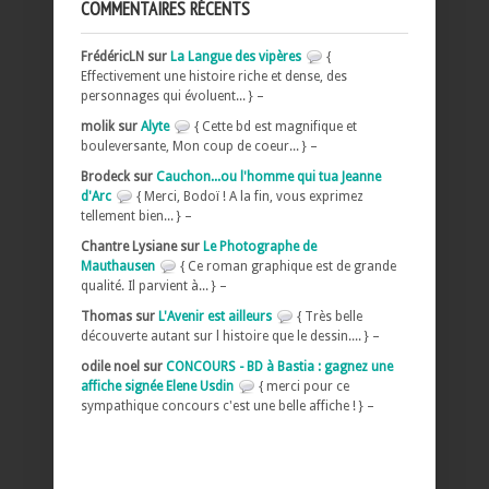
COMMENTAIRES RÉCENTS
FrédéricLN sur
La Langue des vipères
{
Effectivement une histoire riche et dense, des
personnages qui évoluent... } –
molik sur
Alyte
{ Cette bd est magnifique et
bouleversante, Mon coup de coeur... } –
Brodeck sur
Cauchon...ou l'homme qui tua Jeanne
d'Arc
{ Merci, Bodoï ! A la fin, vous exprimez
tellement bien... } –
Chantre Lysiane sur
Le Photographe de
Mauthausen
{ Ce roman graphique est de grande
qualité. Il parvient à... } –
Thomas sur
L'Avenir est ailleurs
{ Très belle
découverte autant sur l histoire que le dessin.... } –
odile noel sur
CONCOURS - BD à Bastia : gagnez une
affiche signée Elene Usdin
{ merci pour ce
sympathique concours c'est une belle affiche ! } –