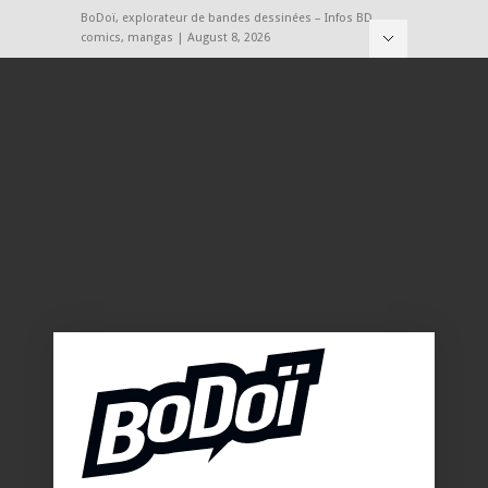
BoDoï, explorateur de bandes dessinées – Infos BD,
comics, mangas | August 8, 2026