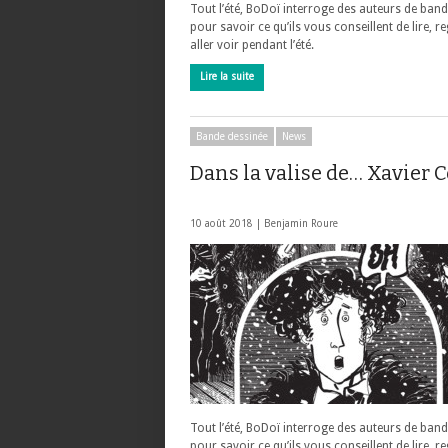
Tout l’été, BoDoï interroge des auteurs de ban
pour savoir ce qu’ils vous conseillent de lire, r
aller voir pendant l’été.
Lire la suite
Bande dessinée
News
Dans la valise de… Xavier C
10 août 2018 |
Benjamin Roure
Tout l’été, BoDoï interroge des auteurs de ban
pour savoir ce qu’ils vous conseillent de lire, r