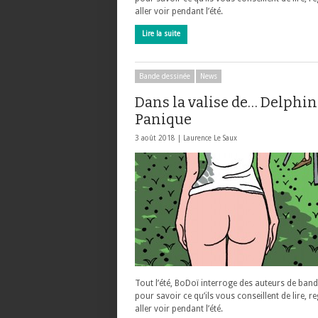
aller voir pendant l’été.
Lire la suite
Bande dessinée
News
Dans la valise de… Delphi
Panique
3 août 2018 |
Laurence Le Saux
Tout l’été, BoDoï interroge des auteurs de ban
pour savoir ce qu’ils vous conseillent de lire, r
aller voir pendant l’été.