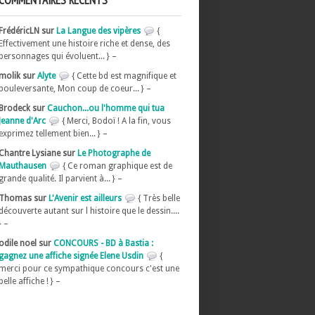
COMMENTAIRES RÉCENTS
FrédéricLN sur
La Langue des vipères
{
Effectivement une histoire riche et dense, des
personnages qui évoluent... } –
molik sur
Alyte
{ Cette bd est magnifique et
bouleversante, Mon coup de coeur... } –
Brodeck sur
Cauchon...ou l'homme qui tua
Jeanne d'Arc
{ Merci, Bodoï ! A la fin, vous
exprimez tellement bien... } –
Chantre Lysiane sur
Le Photographe de
Mauthausen
{ Ce roman graphique est de
grande qualité. Il parvient à... } –
Thomas sur
L'Avenir est ailleurs
{ Très belle
découverte autant sur l histoire que le dessin....
} –
odile noel sur
CONCOURS - BD à Bastia :
gagnez une affiche signée Elene Usdin
{
merci pour ce sympathique concours c'est une
belle affiche ! } –