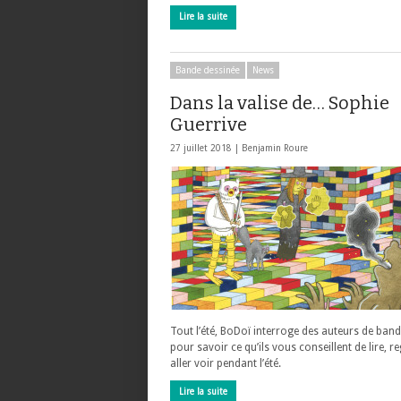
Lire la suite
Bande dessinée
News
Dans la valise de… Sophie
Guerrive
27 juillet 2018 |
Benjamin Roure
Tout l’été, BoDoï interroge des auteurs de ban
pour savoir ce qu’ils vous conseillent de lire, r
aller voir pendant l’été.
Lire la suite