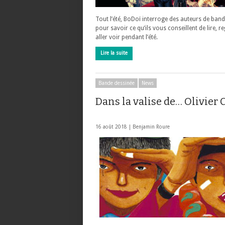
Tout l’été, BoDoï interroge des auteurs de ban
pour savoir ce qu’ils vous conseillent de lire, r
aller voir pendant l’été.
Lire la suite
Bande dessinée
News
Dans la valise de… Olivier 
16 août 2018 |
Benjamin Roure