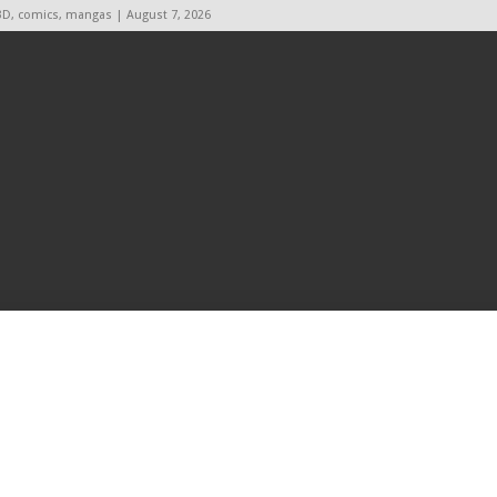
BD, comics, mangas | August 7, 2026