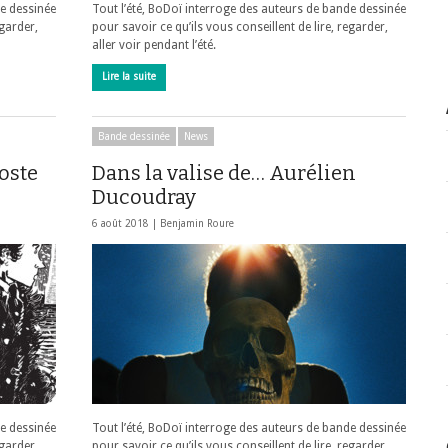
de dessinée
Tout l’été, BoDoï interroge des auteurs de bande dessinée
egarder,
pour savoir ce qu’ils vous conseillent de lire, regarder,
aller voir pendant l’été.
Lire la suite
Bande dessinée
News
oste
Dans la valise de… Aurélien
Ducoudray
6 août 2018 |
Benjamin Roure
de dessinée
Tout l’été, BoDoï interroge des auteurs de bande dessinée
egarder,
pour savoir ce qu’ils vous conseillent de lire, regarder,