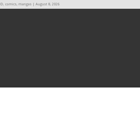
BD, comics, mangas | August 8, 2026