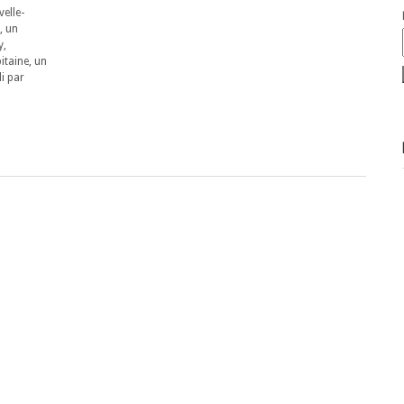
elle-
, un
y,
itaine, un
i par