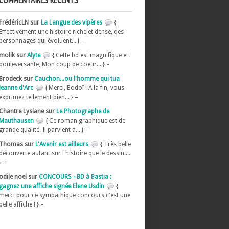
COMMENTAIRES RÉCENTS
FrédéricLN sur
La Langue des vipères
{
Effectivement une histoire riche et dense, des
personnages qui évoluent... } –
molik sur
Alyte
{ Cette bd est magnifique et
bouleversante, Mon coup de coeur... } –
Brodeck sur
Cauchon...ou l'homme qui tua
Jeanne d'Arc
{ Merci, Bodoï ! A la fin, vous
exprimez tellement bien... } –
Chantre Lysiane sur
Le Photographe de
Mauthausen
{ Ce roman graphique est de
grande qualité. Il parvient à... } –
Thomas sur
L'Avenir est ailleurs
{ Très belle
découverte autant sur l histoire que le dessin....
} –
odile noel sur
CONCOURS - BD à Bastia :
gagnez une affiche signée Elene Usdin
{
merci pour ce sympathique concours c'est une
belle affiche ! } –