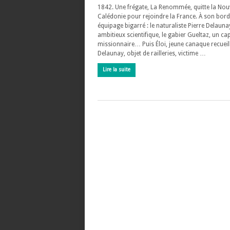
1842. Une frégate, La Renommée, quitte la Nouv
Calédonie pour rejoindre la France. À son bord
équipage bigarré : le naturaliste Pierre Delauna
ambitieux scientifique, le gabier Gueltaz, un cap
missionnaire… Puis Éloi, jeune canaque recueill
Delaunay, objet de railleries, victime …
Lire la suite