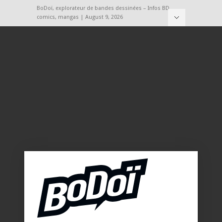
BoDoï, explorateur de bandes dessinées – Infos BD,
comics, mangas | August 9, 2026