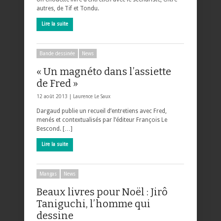
autres, de Tif et Tondu.
Lire la suite
Bande dessinée
News
« Un magnéto dans l’assiette
de Fred »
12 août 2013 |
Laurence Le Saux
Dargaud publie un recueil d’entretiens avec Fred,
menés et contextualisés par l’éditeur François Le
Bescond. […]
Lire la suite
Mangas
News
Beaux livres pour Noël : Jirô
Taniguchi, l’homme qui
dessine