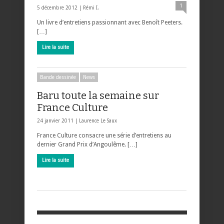
1
5 décembre 2012 |
Rémi I.
Un livre d’entretiens passionnant avec Benoît Peeters.
[…]
Lire la suite
Bande dessinée
News
Baru toute la semaine sur
France Culture
24 janvier 2011 |
Laurence Le Saux
France Culture consacre une série d’entretiens au
dernier Grand Prix d’Angoulême. […]
Lire la suite