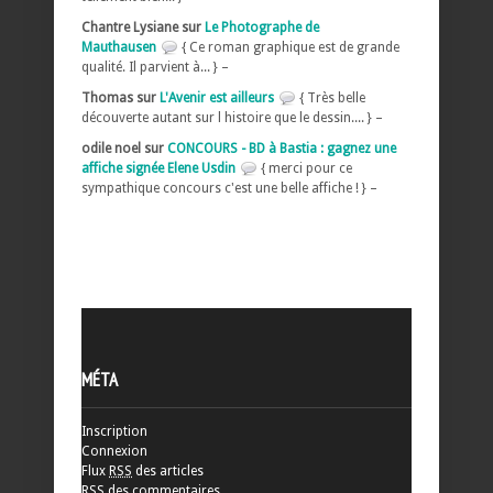
Chantre Lysiane sur
Le Photographe de
Mauthausen
{ Ce roman graphique est de grande
qualité. Il parvient à... } –
Thomas sur
L'Avenir est ailleurs
{ Très belle
découverte autant sur l histoire que le dessin.... } –
odile noel sur
CONCOURS - BD à Bastia : gagnez une
affiche signée Elene Usdin
{ merci pour ce
sympathique concours c'est une belle affiche ! } –
MÉTA
Inscription
Connexion
Flux
RSS
des articles
RSS
des commentaires