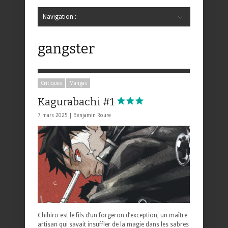
Navigation :
Hide Navigation
Accueil
Critiques
Bande dessinée
Comics
Jeunesse
Mangas
News
Bande dessinée
Comics
Manga
Jeunesse
Magazine
Bande dessinée
Comics
Jeunesse
Mangas
gangster
Critiques
Mangas
Kagurabachi #1
7 mars 2025 |
Benjamin Roure
Chihiro est le fils d’un forgeron d’exception, un maître
artisan qui savait insuffler de la magie dans les sabres