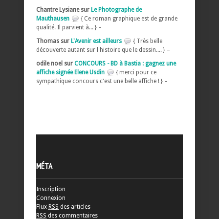
Chantre Lysiane sur
Le Photographe de
Mauthausen
{ Ce roman graphique est de grande
qualité. Il parvient à... } –
Thomas sur
L'Avenir est ailleurs
{ Très belle
découverte autant sur l histoire que le dessin.... } –
odile noel sur
CONCOURS - BD à Bastia : gagnez une
affiche signée Elene Usdin
{ merci pour ce
sympathique concours c'est une belle affiche ! } –
MÉTA
Inscription
Connexion
Flux
RSS
des articles
RSS
des commentaires