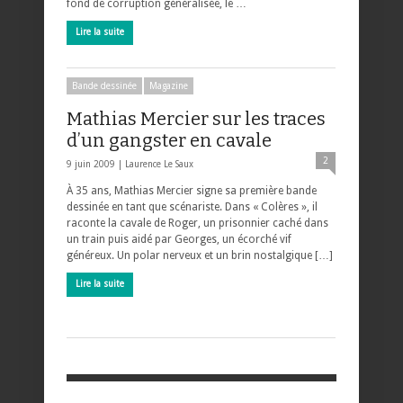
fond de corruption généralisée, le …
Lire la suite
Bande dessinée
Magazine
Mathias Mercier sur les traces
d’un gangster en cavale
2
9 juin 2009 |
Laurence Le Saux
À 35 ans, Mathias Mercier signe sa première bande
dessinée en tant que scénariste. Dans « Colères », il
raconte la cavale de Roger, un prisonnier caché dans
un train puis aidé par Georges, un écorché vif
généreux. Un polar nerveux et un brin nostalgique […]
Lire la suite