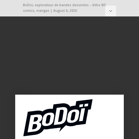
BoDoï, explorateur de bandes dessinées – Infos BD,
comics, mangas | August 6, 2026