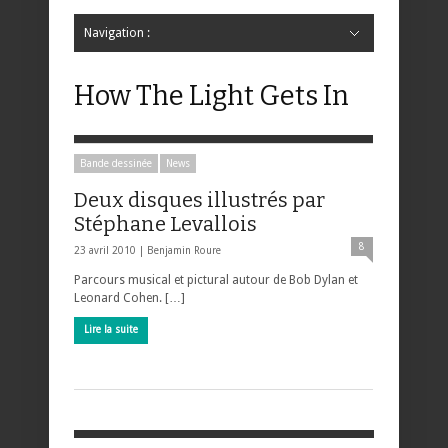
Navigation :
Hide Navigation
Accueil
Critiques
Bande dessinée
Comics
Jeunesse
Mangas
News
Bande dessinée
Comics
Manga
Jeunesse
Magazine
Bande dessinée
Comics
Jeunesse
Mangas
How The Light Gets In
Bande dessinée
News
Deux disques illustrés par
Stéphane Levallois
8
23 avril 2010 |
Benjamin Roure
Parcours musical et pictural autour de Bob Dylan et
Leonard Cohen. […]
Lire la suite