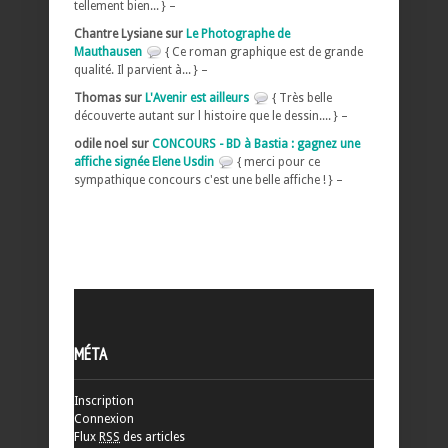
tellement bien... } –
Chantre Lysiane sur
Le Photographe de
Mauthausen
{ Ce roman graphique est de grande
qualité. Il parvient à... } –
Thomas sur
L'Avenir est ailleurs
{ Très belle
découverte autant sur l histoire que le dessin.... } –
odile noel sur
CONCOURS - BD à Bastia : gagnez une
affiche signée Elene Usdin
{ merci pour ce
sympathique concours c'est une belle affiche ! } –
MÉTA
Inscription
Connexion
Flux
RSS
des articles