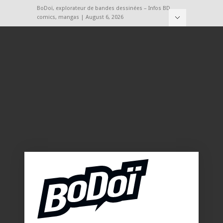
BoDoï, explorateur de bandes dessinées – Infos BD,
comics, mangas | August 6, 2026