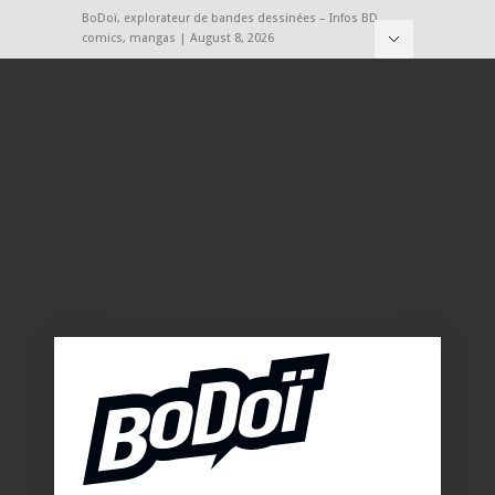
BoDoï, explorateur de bandes dessinées – Infos BD,
comics, mangas | August 8, 2026