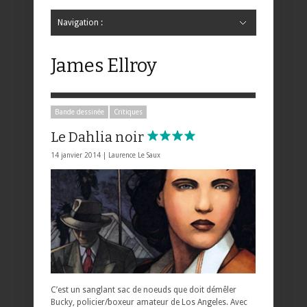
Navigation :
Hide Navigation
Accueil
Critiques
Bande dessinée
Comics
Jeunesse
Mangas
News
Bande dessinée
Comics
Manga
Jeunesse
Magazine
Bande dessinée
Comics
Jeunesse
Mangas
James Ellroy
Bande dessinée
Critiques
Le Dahlia noir
14 janvier 2014 |
Laurence Le Saux
C’est un sanglant sac de noeuds que doit démêler
Bucky, policier/boxeur amateur de Los Angeles. Avec