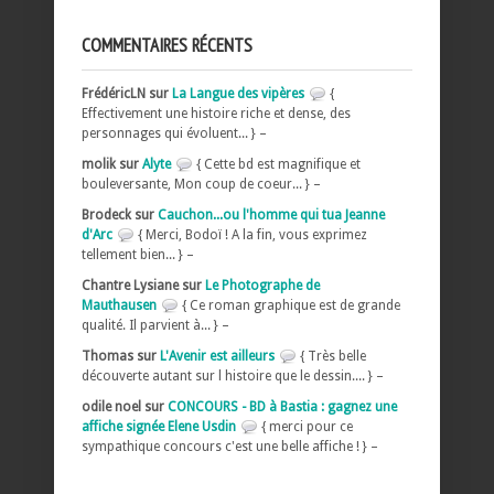
COMMENTAIRES RÉCENTS
FrédéricLN sur
La Langue des vipères
{
Effectivement une histoire riche et dense, des
personnages qui évoluent... } –
molik sur
Alyte
{ Cette bd est magnifique et
bouleversante, Mon coup de coeur... } –
Brodeck sur
Cauchon...ou l'homme qui tua Jeanne
d'Arc
{ Merci, Bodoï ! A la fin, vous exprimez
tellement bien... } –
Chantre Lysiane sur
Le Photographe de
Mauthausen
{ Ce roman graphique est de grande
qualité. Il parvient à... } –
Thomas sur
L'Avenir est ailleurs
{ Très belle
découverte autant sur l histoire que le dessin.... } –
odile noel sur
CONCOURS - BD à Bastia : gagnez une
affiche signée Elene Usdin
{ merci pour ce
sympathique concours c'est une belle affiche ! } –