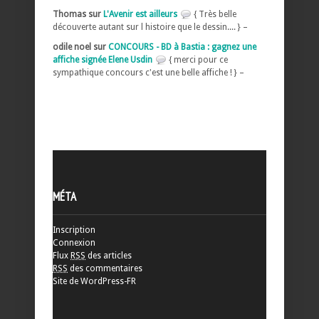
Thomas sur
L'Avenir est ailleurs
{ Très belle
découverte autant sur l histoire que le dessin.... } –
odile noel sur
CONCOURS - BD à Bastia : gagnez une
affiche signée Elene Usdin
{ merci pour ce
sympathique concours c'est une belle affiche ! } –
MÉTA
Inscription
Connexion
Flux
RSS
des articles
RSS
des commentaires
Site de WordPress-FR