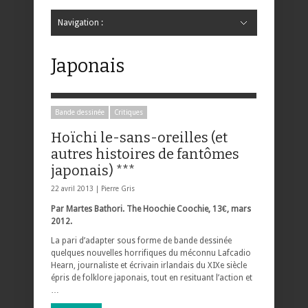
Navigation :
Hide Navigation
Accueil
Critiques
Bande dessinée
Comics
Jeunesse
Mangas
News
Bande dessinée
Comics
Manga
Jeunesse
Magazine
Bande dessinée
Comics
Jeunesse
Mangas
Japonais
Bande dessinée
Critiques
Hoïchi le-sans-oreilles (et
autres histoires de fantômes
japonais) ***
22 avril 2013 |
Pierre Gris
Par Martes Bathori. The Hoochie Coochie, 13€, mars
2012.
La pari d’adapter sous forme de bande dessinée
quelques nouvelles horrifiques du méconnu Lafcadio
Hearn, journaliste et écrivain irlandais du XIXe siècle
épris de folklore japonais,
tout en resituant l’action et
…