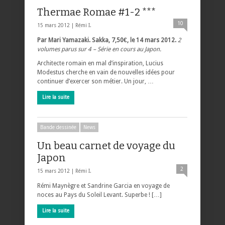
Thermae Romae #1-2 ***
10
15 mars 2012 |
Rémi I.
Par Mari Yamazaki. Sakka, 7,50€, le 14 mars 2012.
2
volumes parus sur 4 – Série en cours au Japon.
Architecte romain en mal d’inspiration, Lucius
Modestus cherche en vain de nouvelles idées pour
continuer d’exercer son métier. Un jour, …
Lire la suite
Bande dessinée
News
Un beau carnet de voyage du
Japon
2
15 mars 2012 |
Rémi I.
Rémi Maynègre et Sandrine Garcia en voyage de
noces au Pays du Soleil Levant. Superbe ! […]
Lire la suite