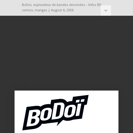
BoDoï, explorateur de bandes dessinées – Infos BD,
comics, mangas | August 6, 2026