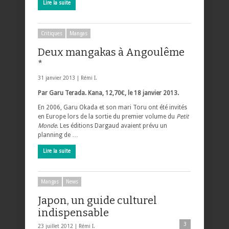
Lire la suite
Critiques
Mangas
Deux mangakas à Angoulême
*
31 janvier 2013 |
Rémi I.
Par Garu Terada. Kana, 12,70€, le 18 janvier 2013.
En 2006, Garu Okada et son mari Toru ont été invités
en Europe lors de la sortie du premier volume du
Petit
Monde
. Les éditions Dargaud avaient prévu un
planning de …
Lire la suite
Mangas
News
Japon, un guide culturel
indispensable
3
23 juillet 2012 |
Rémi I.