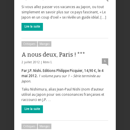
Si vous allez passer vos vacances au Japon, ou tout
simplement en savoir plus sur ce pays fascinant, « Le
Japon en un coup d’oeil » se révèle un guide idéal. […]
Lire la suite
Critiques
Mangas
A nous deux, Paris ! ***
6
2 juillet 2012 |
Rémi I.
Par J.P. Nishi. Editions Philippe Picquier, 14,90 €, le 4
mai 2012.
1 volume paru sur 1 – Série terminée au
Japon.
Taku Nishimura, alias Jean-Paul Nishi (nom d’auteur
utilisé au Japon pour ses consonances françaises et
raccourci en J.P. …
Lire la suite
Critiques
Mangas