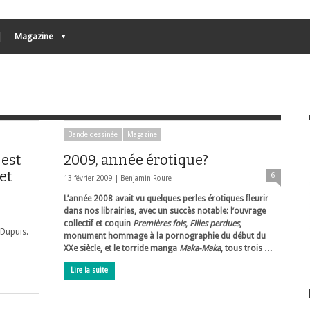
Magazine
Bande dessinée
Magazine
 est
2009, année érotique?
et
6
13 février 2009 |
Benjamin Roure
L’année 2008 avait vu quelques perles érotiques fleurir
dans nos librairies, avec un succès notable: l’ouvrage
collectif et coquin
Premières fois
,
Filles perdues
,
 Dupuis.
monument hommage à la pornographie du début du
XXe siècle, et le torride manga
Maka-Maka
, tous trois …
Lire la suite