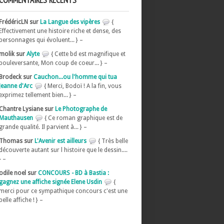
COMMENTAIRES RÉCENTS
FrédéricLN sur
La Langue des vipères
{
Effectivement une histoire riche et dense, des
personnages qui évoluent... } –
molik sur
Alyte
{ Cette bd est magnifique et
bouleversante, Mon coup de coeur... } –
Brodeck sur
Cauchon...ou l'homme qui tua
Jeanne d'Arc
{ Merci, Bodoï ! A la fin, vous
exprimez tellement bien... } –
Chantre Lysiane sur
Le Photographe de
Mauthausen
{ Ce roman graphique est de
grande qualité. Il parvient à... } –
Thomas sur
L'Avenir est ailleurs
{ Très belle
découverte autant sur l histoire que le dessin....
} –
odile noel sur
CONCOURS - BD à Bastia :
gagnez une affiche signée Elene Usdin
{
merci pour ce sympathique concours c'est une
belle affiche ! } –