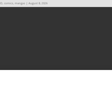
BD, comics, mangas | August 8, 2026