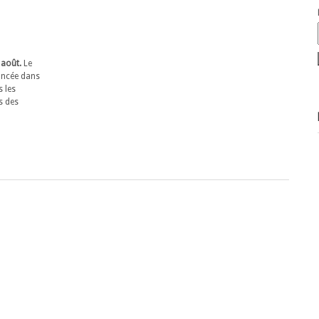
0 août.
Le
goncée dans
s les
s des