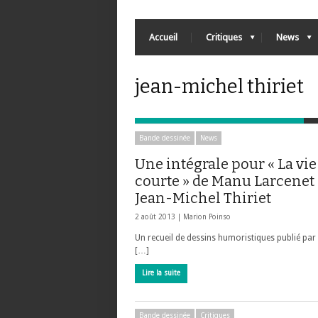
Accueil
Critiques
News
jean-michel thiriet
Bande dessinée
News
Une intégrale pour « La vie
courte » de Manu Larcenet 
Jean-Michel Thiriet
2 août 2013 |
Marion Poinso
Un recueil de dessins humoristiques publié par
[…]
Lire la suite
Bande dessinée
Critiques