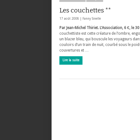
Les couchettes **
17 août 2008 |
Fanny Sinelle
Par Jean-Michel Thiriet. L’Association, 6 €, le 3
couchettiste est cette créature de l’ombre, en
un blazer bleu, qui bouscule les voyageurs dan
couloirs d’un train de nuit, courbé sous le poid
couvertures et …
Lire la suite