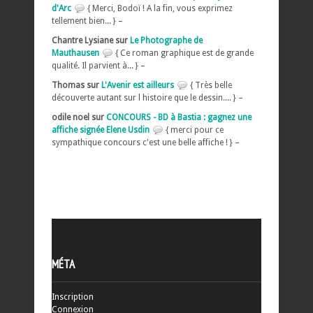
d'Arc
{ Merci, Bodoï ! A la fin, vous exprimez
tellement bien... } –
Chantre Lysiane sur
Le Photographe de
Mauthausen
{ Ce roman graphique est de grande
qualité. Il parvient à... } –
Thomas sur
L'Avenir est ailleurs
{ Très belle
découverte autant sur l histoire que le dessin.... } –
odile noel sur
CONCOURS - BD à Bastia : gagnez une
affiche signée Elene Usdin
{ merci pour ce
sympathique concours c'est une belle affiche ! } –
MÉTA
Inscription
Connexion