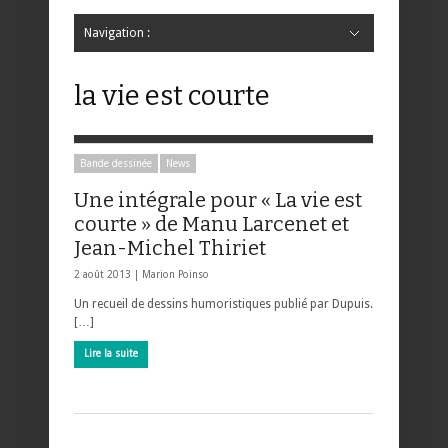
Navigation :
Hide Navigation
Accueil
Critiques
Bande dessinée
Comics
Jeunesse
Mangas
News
Bande dessinée
Comics
Manga
Jeunesse
Magazine
Bande dessinée
Comics
Jeunesse
Mangas
la vie est courte
Bande dessinée
News
Une intégrale pour « La vie est
courte » de Manu Larcenet et
Jean-Michel Thiriet
2 août 2013 |
Marion Poinso
Un recueil de dessins humoristiques publié par Dupuis.
[…]
Lire la suite