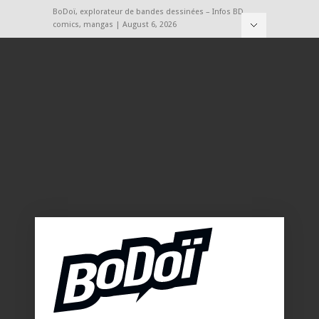
BoDoï, explorateur de bandes dessinées – Infos BD,
comics, mangas | August 6, 2026