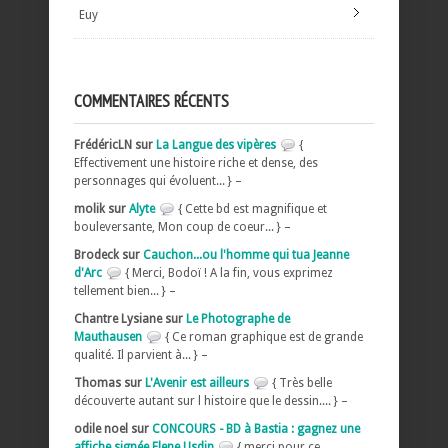
Euy
COMMENTAIRES RÉCENTS
FrédéricLN sur
La Langue des vipères
{
Effectivement une histoire riche et dense, des
personnages qui évoluent... } –
molik sur
Alyte
{ Cette bd est magnifique et
bouleversante, Mon coup de coeur... } –
Brodeck sur
Cauchon...ou l'homme qui tua Jeanne
d'Arc
{ Merci, Bodoï ! A la fin, vous exprimez
tellement bien... } –
Chantre Lysiane sur
Le Photographe de
Mauthausen
{ Ce roman graphique est de grande
qualité. Il parvient à... } –
Thomas sur
L'Avenir est ailleurs
{ Très belle
découverte autant sur l histoire que le dessin.... } –
odile noel sur
CONCOURS - BD à Bastia : gagnez une
affiche signée Elene Usdin
{ merci pour ce