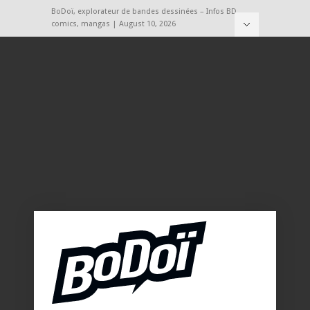
BoDoï, explorateur de bandes dessinées – Infos BD,
comics, mangas | August 10, 2026