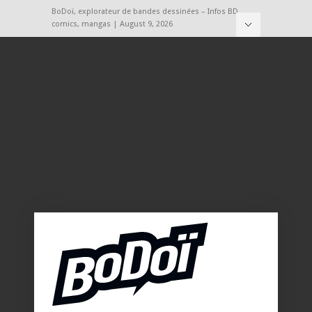
BoDoï, explorateur de bandes dessinées – Infos BD,
comics, mangas | August 9, 2026