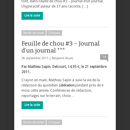
font, dans Feuille de chou #3 – Journal d’un journal.
L’hyperactif auteur de 37 ans raconte. […]
Lire la suite
Bande dessinée
Critiques
Feuille de chou #3 – Journal
d’un journal ***
14
28 septembre 2011 |
Benjamin Roure
Par Mathieu Sapin. Delcourt, 14,95 €, le 21 septembre
2011.
Crayon en main, Mathieu Sapin a suivi la vie de la
rédaction du quotidien
Libération
pendant près de 6
mois cette année. Conférences de rédaction,
reportages sur le terrain, choix …
Lire la suite
Bande dessinée
Critiques