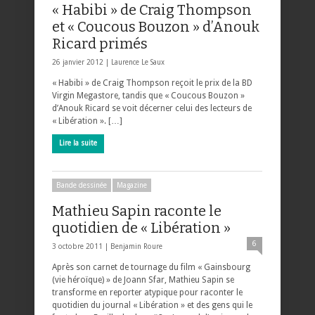
« Habibi » de Craig Thompson
et « Coucous Bouzon » d’Anouk
Ricard primés
26 janvier 2012 |
Laurence Le Saux
« Habibi » de Craig Thompson reçoit le prix de la BD
Virgin Megastore, tandis que « Coucous Bouzon »
d’Anouk Ricard se voit décerner celui des lecteurs de
« Libération ». […]
Lire la suite
Bande dessinée
Magazine
Mathieu Sapin raconte le
quotidien de « Libération »
6
3 octobre 2011 |
Benjamin Roure
Après son carnet de tournage du film « Gainsbourg
(vie héroïque) » de Joann Sfar, Mathieu Sapin se
transforme en reporter atypique pour raconter le
quotidien du journal « Libération » et des gens qui le