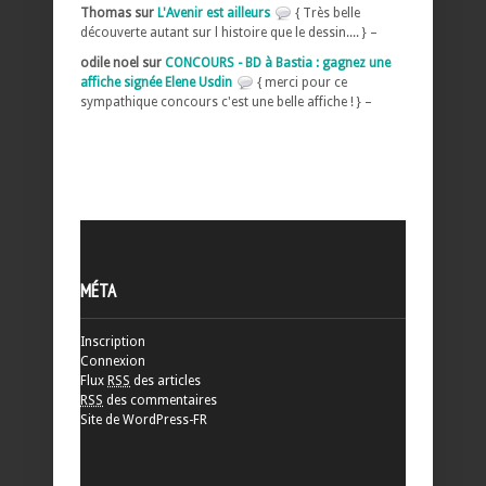
Thomas sur
L'Avenir est ailleurs
{ Très belle
découverte autant sur l histoire que le dessin.... } –
odile noel sur
CONCOURS - BD à Bastia : gagnez une
affiche signée Elene Usdin
{ merci pour ce
sympathique concours c'est une belle affiche ! } –
MÉTA
Inscription
Connexion
Flux
RSS
des articles
RSS
des commentaires
Site de WordPress-FR