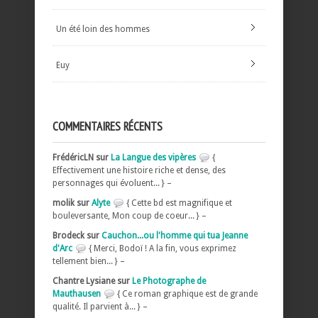
Un été loin des hommes
Euy
COMMENTAIRES RÉCENTS
FrédéricLN sur
La Langue des vipères
{
Effectivement une histoire riche et dense, des
personnages qui évoluent... } –
molik sur
Alyte
{ Cette bd est magnifique et
bouleversante, Mon coup de coeur... } –
Brodeck sur
Cauchon...ou l'homme qui tua Jeanne
d'Arc
{ Merci, Bodoï ! A la fin, vous exprimez
tellement bien... } –
Chantre Lysiane sur
Le Photographe de
Mauthausen
{ Ce roman graphique est de grande
qualité. Il parvient à... } –