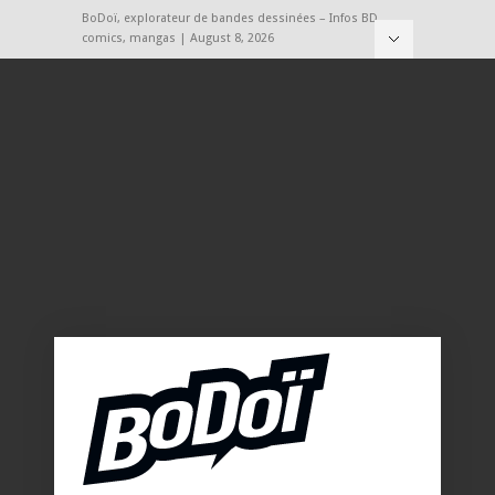
BoDoï, explorateur de bandes dessinées – Infos BD,
comics, mangas | August 8, 2026