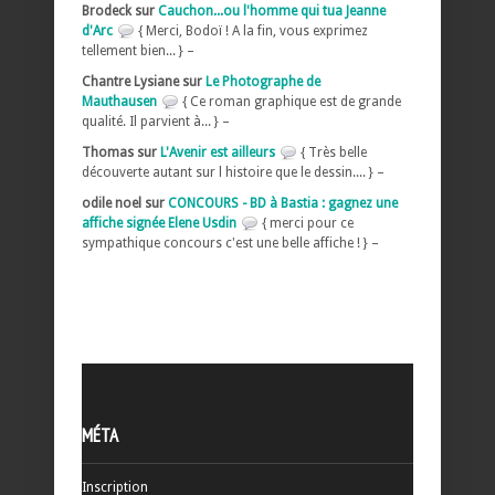
Brodeck sur
Cauchon...ou l'homme qui tua Jeanne
d'Arc
{ Merci, Bodoï ! A la fin, vous exprimez
tellement bien... } –
Chantre Lysiane sur
Le Photographe de
Mauthausen
{ Ce roman graphique est de grande
qualité. Il parvient à... } –
Thomas sur
L'Avenir est ailleurs
{ Très belle
découverte autant sur l histoire que le dessin.... } –
odile noel sur
CONCOURS - BD à Bastia : gagnez une
affiche signée Elene Usdin
{ merci pour ce
sympathique concours c'est une belle affiche ! } –
MÉTA
Inscription