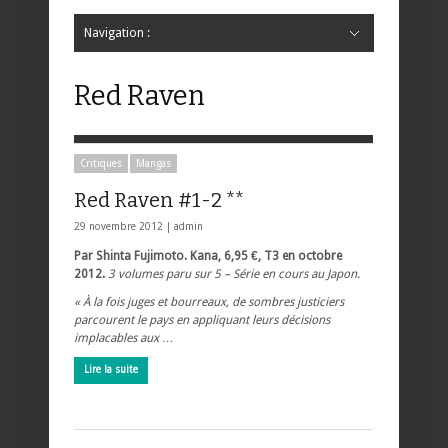
Navigation :
Hide Navigation
Accueil
Critiques
Bande dessinée
Comics
Jeunesse
Mangas
News
Bande dessinée
Comics
Manga
Jeunesse
Magazine
Bande dessinée
Comics
Jeunesse
Mangas
Red Raven
Critiques
Mangas
Red Raven #1-2 **
29 novembre 2012 |
admin
Par Shinta Fujimoto. Kana, 6,95 €, T3 en octobre
2012.
3 volumes paru sur 5 – Série en cours au Japon.
« À la fois juges et bourreaux, de sombres justiciers
parcourent le pays en appliquant leurs décisions
implacables aux …
Lire la suite