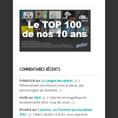
COMMENTAIRES RÉCENTS
FrédéricLN sur
La Langue des vipères
{
Effectivement une histoire riche et dense, des
personnages qui évoluent... } –
molik sur
Alyte
{ Cette bd est magnifique et
bouleversante, Mon coup de coeur... } –
Brodeck sur
Cauchon...ou l'homme qui tua Jeanne
d'Arc
{ Merci, Bodoï ! A la fin, vous exprimez