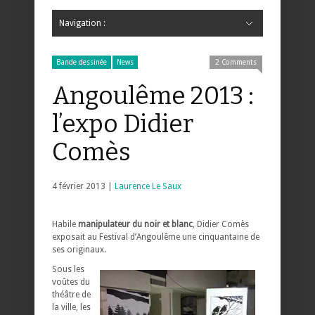
Navigation :
Hide Navigation
Accueil
Critiques
Bande dessinée
Comics
Jeunesse
Mangas
News
Bande dessinée
Comics
Manga
Jeunesse
Magazine
Bande dessinée
Comics
Jeunesse
Mangas
Bande dessinée
News
2 Comments
Angoulême 2013 :
l’expo Didier
Comès
4 février 2013 |
Laurence Le Saux
Habile
manipulateur du noir et blanc
, Didier Comès
exposait au Festival d’Angoulême une cinquantaine de
ses originaux.
Sous les
voûtes du
théâtre de
la ville, les