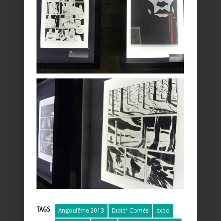
TAGS
Angoulême 2013
Didier Comès
expo