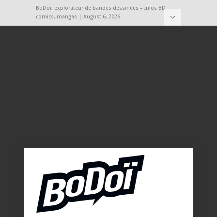
BoDoï, explorateur de bandes dessinées – Infos BD,
comics, mangas | August 6, 2026