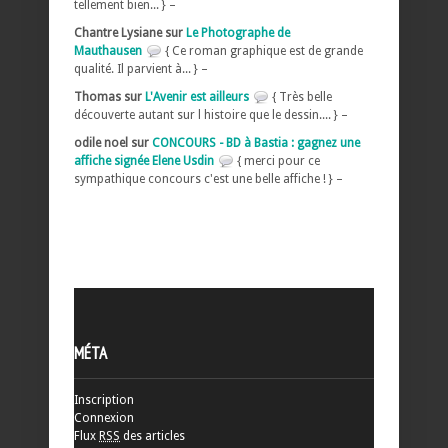
tellement bien... } –
Chantre Lysiane sur
Le Photographe de
Mauthausen
{ Ce roman graphique est de grande
qualité. Il parvient à... } –
Thomas sur
L'Avenir est ailleurs
{ Très belle
découverte autant sur l histoire que le dessin.... } –
odile noel sur
CONCOURS - BD à Bastia : gagnez une
affiche signée Elene Usdin
{ merci pour ce
sympathique concours c'est une belle affiche ! } –
MÉTA
Inscription
Connexion
Flux
RSS
des articles