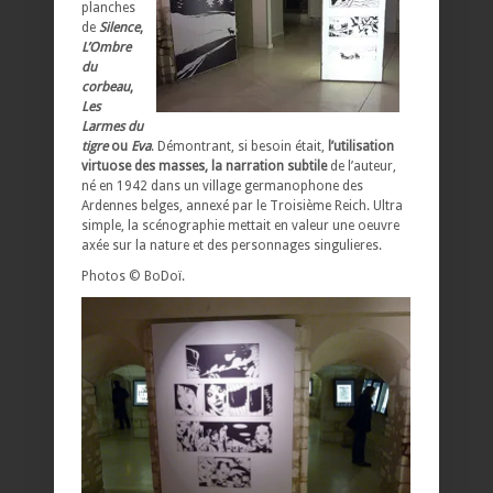
planches
de
Silence
,
L’Ombre
du
corbeau
,
Les
Larmes du
tigre
ou
Eva
. Démontrant, si besoin était,
l’utilisation
virtuose des masses, la narration subtile
de l’auteur,
né en 1942 dans un village germanophone des
Ardennes belges, annexé par le Troisième Reich. Ultra
simple, la scénographie mettait en valeur une oeuvre
axée sur la nature et des personnages singulieres.
Photos © BoDoï.