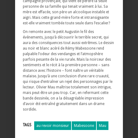
campagne provençale, qui vient de perdre la seule
personne de sa famille qui tenait vraiment à lui. Sa
mère est effacée, son père un alcoolique instable et
aigri. Mais cette grand-mère forte et intransigeante
est-elle vraiment tombée toute seule dans l’escalier?
On remonte avec le petit Augustin le fil des
événements, jusqu’à découvrir le terrible secret, qui
aura des conséquences tout aussi extrêmes. Le dessin
au noir et blanc acéré de Rémy Mabesoone rend
palpable l’odeur des vendanges et l’atmopshère
parfois pesante de la vie rurale. Mais la noirceur des
sentiments et le récit à la première personne – sans
distance avec l’histoire – font naître un véritable
malaise. Jusqu’à une conclusion d’une rare cruauté,
qui risque d’entraîner un rejet des personnages par le
lecteur. Olivier Mau maîtrise totalement son intrigue,
mais peut-être un peu trop. Car, en refermant cette
bande dessinée, on a la désagréable impression
d’avoir été entraîné gratuitement dans un drame
sordide.
TAGS
au revoir monsieur
Mabesoone
Mau