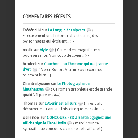
COMMENTAIRES RÉCENTS
FrédéricLN sur
La Langue des vipères
{
Effectivement une histoire riche et dense, des
personnages qui évoluent... } –
molik sur
Alyte
{ Cette bd est magnifique et
bouleversante, Mon coup de coeur... } –
Brodeck sur
Cauchon...ou l'homme qui tua Jeanne
d'Arc
{ Merci, Bodoï ! A la fin, vous exprimez
tellement bien... } –
Chantre Lysiane sur
Le Photographe de
Mauthausen
{ Ce roman graphique est de grande
qualité. Il parvient à... } –
Thomas sur
L'Avenir est ailleurs
{ Très belle
découverte autant sur l histoire que le dessin.... } –
odile noel sur
CONCOURS - BD à Bastia : gagnez une
affiche signée Elene Usdin
{ merci pour ce
sympathique concours c'est une belle affiche ! } –