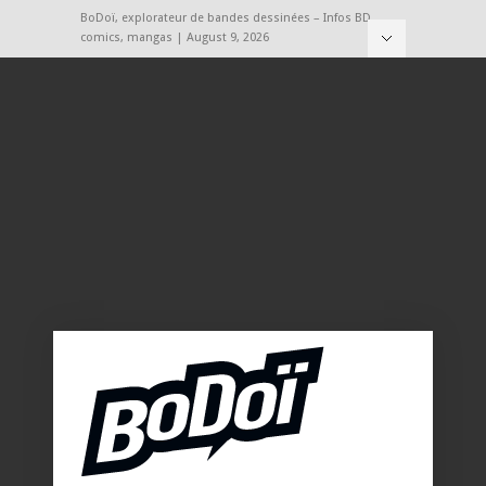
BoDoï, explorateur de bandes dessinées – Infos BD,
comics, mangas | August 9, 2026