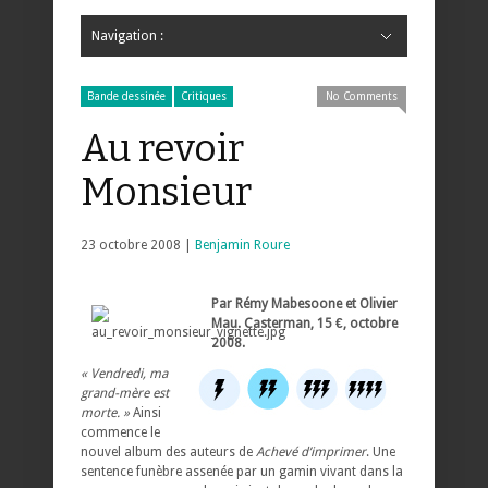
Navigation :
Hide Navigation
Accueil
Critiques
Bande dessinée
Comics
Jeunesse
Mangas
News
Bande dessinée
Comics
Manga
Jeunesse
Magazine
Bande dessinée
Comics
Jeunesse
Mangas
Bande dessinée
Critiques
No Comments
Au revoir
Monsieur
23 octobre 2008 |
Benjamin Roure
Par Rémy Mabesoone et Olivier
Mau. Casterman, 15 €, octobre
2008.
« Vendredi, ma
grand-mère est
morte. »
Ainsi
commence le
nouvel album des auteurs de
Achevé d’imprimer
. Une
sentence funèbre assenée par un gamin vivant dans la