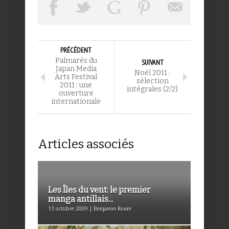
PRÉCÉDENT
Palmarès du
SUIVANT
Japan Media
Noël 2011 :
Arts Festival
sélection
2011 : une
intégrales (2/2)
ouverture
internationale
Articles associés
Les Îles du vent: le premier
manga antillais...
13 octobre 2009 | Benjamin Roure