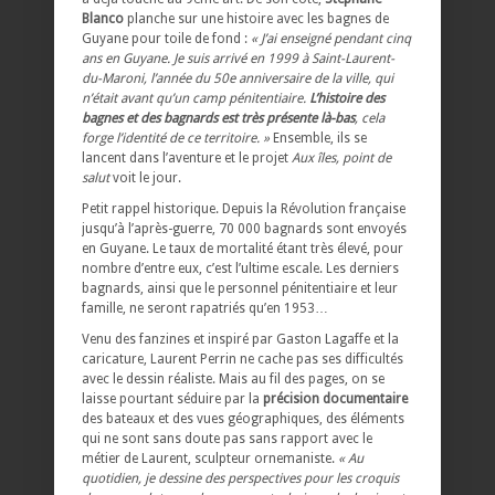
Blanco
planche sur une histoire avec les bagnes de
Guyane pour toile de fond :
« J’ai enseigné pendant cinq
ans en Guyane. Je suis arrivé en 1999 à Saint-Laurent-
du-Maroni, l’année du 50e anniversaire de la ville, qui
n’était avant qu’un camp pénitentiaire.
L’histoire des
bagnes et des bagnards est très présente là-bas
, cela
forge l’identité de ce territoire. »
Ensemble, ils se
lancent dans l’aventure et le projet
Aux îles, point de
salut
voit le jour.
Petit rappel historique. Depuis la Révolution française
jusqu’à l’après-guerre, 70 000 bagnards sont envoyés
en Guyane. Le taux de mortalité étant très élevé, pour
nombre d’entre eux, c’est l’ultime escale. Les derniers
bagnards, ainsi que le personnel pénitentiaire et leur
famille, ne seront rapatriés qu’en 1953…
Venu des fanzines et inspiré par Gaston Lagaffe et la
caricature, Laurent Perrin ne cache pas ses difficultés
avec le dessin réaliste. Mais au fil des pages, on se
laisse pourtant séduire par la
précision documentaire
des bateaux et des vues géographiques, des éléments
qui ne sont sans doute pas sans rapport avec le
métier de Laurent, sculpteur ornemaniste.
« Au
quotidien, je dessine des perspectives pour les croquis