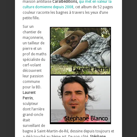
maison antillaise
Caraïbéditions,
qui met en valeur la
culture domienne depuis 2008
, cet album de 52 pages
couleur raconte les bagnes à travers les yeux d’une
petite fille.
Sur un
chantier de
maçonnerie,
un tailleur de
pierre et un
prof de maths
spécialiste du
cerf-volant
découvrent
leur passion
commune
pour la BD.
Laurent
Perrin
,
sculpteur
dont l’arrière
grand-oncle
était
surveillant de
bagne à Saint-Martin-de-Ré, dessine depuis toujours et
a déjà touché au 9ème art. De son côté,
Stéphane