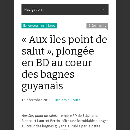
Navigation :
Hide Navigation
Accueil
Critiques
Bande dessinée
Comics
Jeunesse
Mangas
News
Bande dessinée
Comics
Manga
Jeunesse
Magazine
Bande dessinée
Comics
Jeunesse
Mangas
Bande dessinée
News
9 Comments
« Aux îles point de
salut », plongée
en BD au coeur
des bagnes
guyanais
16 décembre 2011 |
Benjamin Roure
Aux îles, point de salut,
première BD de
Stéphane
Blanco et Laurent Perrin
, offre une formidable plongée
au cœur des bagnes guyanais. Publié par la petite