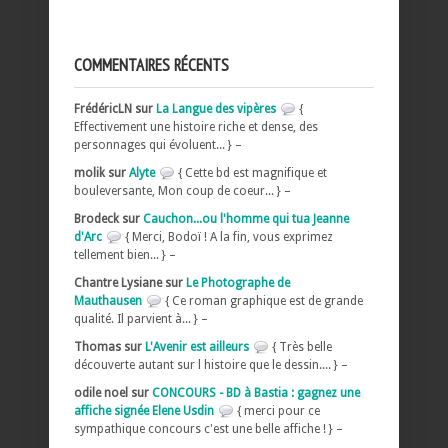
COMMENTAIRES RÉCENTS
FrédéricLN sur
La Langue des vipères
{
Effectivement une histoire riche et dense, des
personnages qui évoluent... } –
molik sur
Alyte
{ Cette bd est magnifique et
bouleversante, Mon coup de coeur... } –
Brodeck sur
Cauchon...ou l'homme qui tua Jeanne
d'Arc
{ Merci, Bodoï ! A la fin, vous exprimez
tellement bien... } –
Chantre Lysiane sur
Le Photographe de
Mauthausen
{ Ce roman graphique est de grande
qualité. Il parvient à... } –
Thomas sur
L'Avenir est ailleurs
{ Très belle
découverte autant sur l histoire que le dessin.... } –
odile noel sur
CONCOURS - BD à Bastia : gagnez une
affiche signée Elene Usdin
{ merci pour ce
sympathique concours c'est une belle affiche ! } –