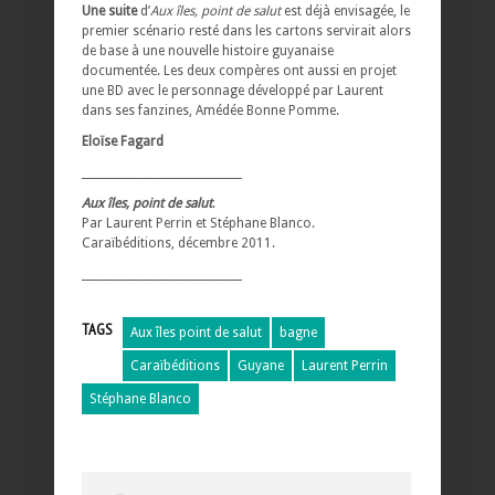
Une suite
d’
Aux îles, point de salut
est déjà envisagée, le
premier scénario resté dans les cartons servirait alors
de base à une nouvelle histoire guyanaise
documentée. Les deux compères ont aussi en projet
une BD avec le personnage développé par Laurent
dans ses fanzines, Amédée Bonne Pomme.
Eloïse Fagard
_____________________________
Aux îles, point de salut
.
Par Laurent Perrin et Stéphane Blanco.
Caraïbéditions, décembre 2011.
_____________________________
TAGS
Aux îles point de salut
bagne
Caraïbéditions
Guyane
Laurent Perrin
Stéphane Blanco