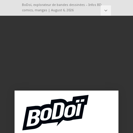
BoDoï, explorateur de bandes dessinées – Infos BD,
comics, mangas | August 6, 2026