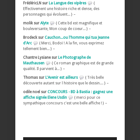
FrédéricLN sur
La Langue des vipères
{
Effectivement une histoire riche et dense, des
personnages qui évoluent... } –
molik sur
Alyte
{ Cette bd est magnifique et
bouleversante, Mon coup de coeur... } –
Brodeck sur
Cauchon...ou l'homme qui tua Jeanne
d'Arc
{ Merci, Bodoï ! A la fin, vous exprimez
tellement bien... } –
Chantre Lysiane sur
Le Photographe de
Mauthausen
{ Ce roman graphique est de grande
qualité. Il parvient à... } –
Thomas sur
L'Avenir est ailleurs
{ Très belle
découverte autant sur l histoire que le dessin.... } –
odile noel sur
CONCOURS - BD à Bastia : gagnez une
affiche signée Elene Usdin
{ merci pour ce
sympathique concours c'est une belle affiche ! } –