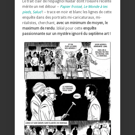
Le trait clair de l’espagnol Nadar dont l’oeuvre récente
mérite un net détour –
Papier froissé
,
Le Monde à tes
pieds
,
Salud
! – trace en noir et blanc les lignes de cette
enquête dans des portraits mi-caricaturaux, mi-
réalistes, cherchant,
avec un minimum de moyen, le
maximum de rendu
. Idéal pour cette
enquête
passionnante sur un mystère ignoré du septième art !