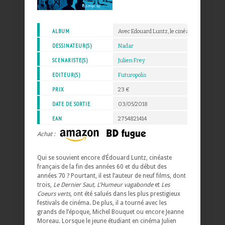
ALBUM
Avec Edouard Luntz, le cinéaste des âmes 
DESSINATEUR(S)
Nadar
SCENARISTE(S)
Julien Frey
EDITEUR(S)
Futuropolis
PRIX
23 €
DATE DE SORTIE
03/05/2018
EAN
2754821414
Achat :
Qui se souvient encore d’Édouard Luntz, cinéaste
français de la fin des années 60 et du début des
années 70 ? Pourtant, il est l’auteur de neuf films, dont
trois,
Le Dernier Saut, L’Humeur vagabonde
et
Les
Coeurs verts
, ont été salués dans les plus prestigieux
festivals de cinéma. De plus, il a tourné avec les
grands de l’époque, Michel Bouquet ou encore Jeanne
Moreau. Lorsque le jeune étudiant en cinéma Julien