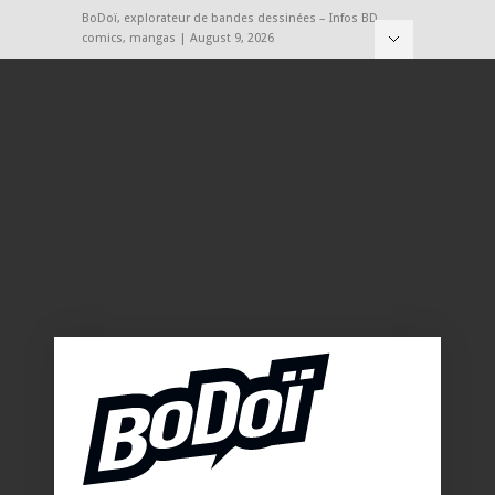
BoDoï, explorateur de bandes dessinées – Infos BD,
comics, mangas | August 9, 2026