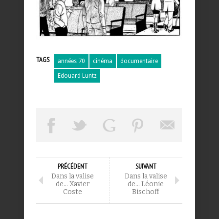
TAGS
années 70
cinéma
documentaire
Edouard Luntz
PRÉCÉDENT
SUIVANT
Dans la valise
Dans la valise
de… Xavier
de… Léonie
Coste
Bischoff