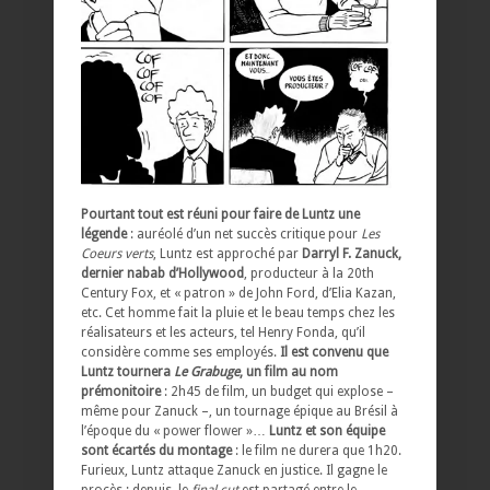
Pourtant tout est réuni pour faire de Luntz une
légende
: auréolé d’un net succès critique pour
Les
Coeurs verts
, Luntz est approché par
Darryl F. Zanuck,
dernier nabab d’Hollywood
, producteur à la 20th
Century Fox, et « patron » de John Ford, d’Elia Kazan,
etc. Cet homme fait la pluie et le beau temps chez les
réalisateurs et les acteurs, tel Henry Fonda, qu’il
considère comme ses employés.
Il est convenu que
Luntz tournera
Le Grabuge
, un film au nom
prémonitoire
: 2h45 de film, un budget qui explose –
même pour Zanuck –, un tournage épique au Brésil à
l’époque du « power flower »…
Luntz et son équipe
sont écartés du montage
: le film ne durera que 1h20.
Furieux, Luntz attaque Zanuck en justice. Il gagne le