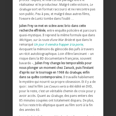
procès : depuis, le
final cut
est partagé entre le
réalisateur et le producteur. Malgré cette victoire,
Le
Grabuge
sort en format raccourci et ne rencontre pas
son public. Peu à peu, et malgré deux autres films,
l’oeuvre de Luntz tombe dans l’oubli …
Julien Frey se met en scène avec brio dans cette
recherche effrénée
, entre enquête policière et parcours
quasi-mystique. Il reprend la même formule que dans
Michigan, sur la route d’une War Bride
et que dans le
remarqué
Un jour il viendra frapper à ta porte
,
évoquant la mémoire du génocide des juifs à travers
un récit autobiographique. Loin d’être lancinant – un
risque dans la BD documentaire française, souvent
bavarde –,
Julien Frey change les temporalités pour
nous plonger un moment chez Zanuck, puis l’instant
d’après sur le tournage en 1968 du
Grabuge,
enfin
dans sa quête contemporaine.
Il travaille habilement
le mystère qui nourrit sa propre obsession. Et il y a de
quoi : seul le film
Les Coeurs verts
a été édité en DVD,
pour le reste, c’est un véritable chemin de croix pour y
avoir accès. Quant au
Grabuge,
des pans entiers des
85 minutes coupées ont totalement disparu. De plus,
la Fox reste très elliptique quant au film sorti à la fin
des années 60.