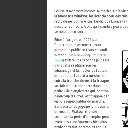
Louise et Rob vont bientôt se marier.
Or la vie
la faïencerie Windsor, les licencie pour des r
radicalement différentes: tandis que Louise fait
accepter son sort. Alors qu’il sombre peu à peu 
semblent bien loin…
Édité à l’origine en 2002 par
Casterman, le premier roman
graphique publié en France d’Andi
Watson (
Slow news day
,
Points de
chute
) s’offre une seconde jeunesse
dans cette réédition par les
éditions çà et là, fidèles de l’auteur
britannique. Le récit
à mi-chemin
entre la tranche de vie et la fresque
sociale
nous transporte dans une
petite ville d’Angleterre qui, comme
beaucoup d’autres, est frappée par
les lois impitoyables du marché.
Sans porter de jugement ni asséner
de morale,
Watson montre
comment la perte d’un emploi peut
avoir des conséquences bien plus
profondes que de simples ennuis