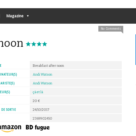
Magazine
No Comments
 noon
E
Breakfast after noon
INATEUR(S)
Andi Watson
ARISTE(S)
Andi Watson
EUR(S)
çà et là
X
20 €
 DE SORTIE
24/10/2017
2369902450