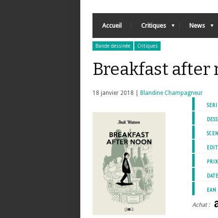
Accueil
Critiques
News
Bande dessinée
Critiques
Breakfast after
18 janvier 2018 |
Blandine Champagneur
SERI
DESS
SCEN
EDIT
PRI
DATE
EAN
Achat :