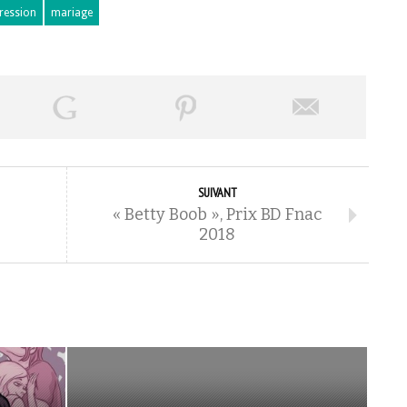
ression
mariage
SUIVANT
« Betty Boob », Prix BD Fnac
2018