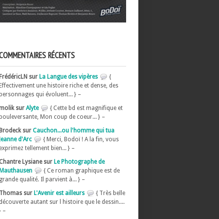
COMMENTAIRES RÉCENTS
FrédéricLN sur
La Langue des vipères
{
Effectivement une histoire riche et dense, des
personnages qui évoluent... } –
molik sur
Alyte
{ Cette bd est magnifique et
bouleversante, Mon coup de coeur... } –
Brodeck sur
Cauchon...ou l'homme qui tua
Jeanne d'Arc
{ Merci, Bodoï ! A la fin, vous
exprimez tellement bien... } –
Chantre Lysiane sur
Le Photographe de
Mauthausen
{ Ce roman graphique est de
grande qualité. Il parvient à... } –
Thomas sur
L'Avenir est ailleurs
{ Très belle
découverte autant sur l histoire que le dessin....
} –