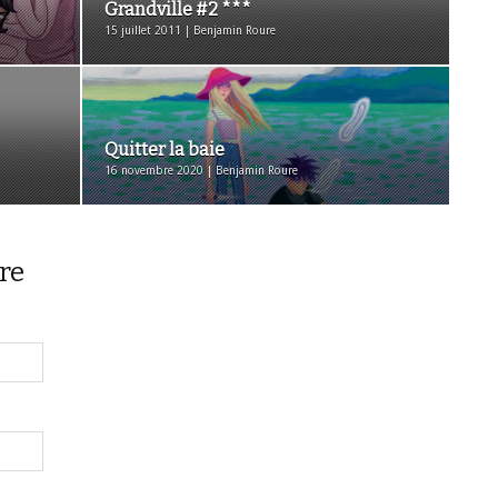
Grandville #2 ***
15 juillet 2011 | Benjamin Roure
Quitter la baie
16 novembre 2020 | Benjamin Roure
re