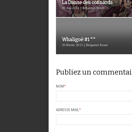
La Danse des connards
30 mai 2014 | Benjamin Roure
Whaligoë #1 **
20 février 2013 | Benjamin Roure
Publiez un commentai
NOM
*
ADRESSE MAIL
*