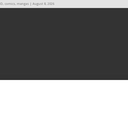
BD, comics, mangas | August 8, 2026