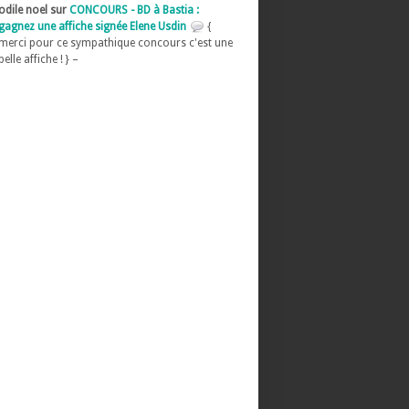
odile noel sur
CONCOURS - BD à Bastia :
gagnez une affiche signée Elene Usdin
{
merci pour ce sympathique concours c'est une
belle affiche ! } –